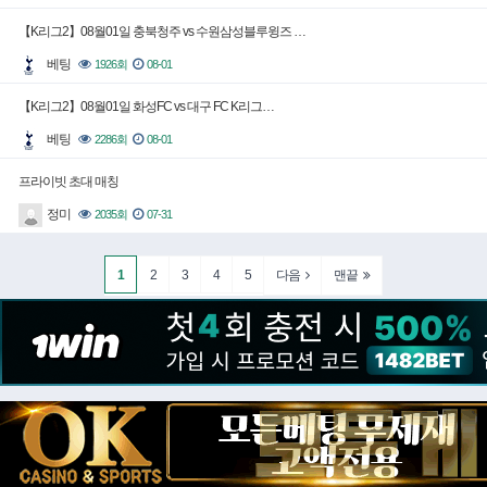
【K리그2】08월01일 충북청주 vs 수원삼성블루윙즈 …
베팅
1926회
08-01
【K리그2】08월01일 화성FC vs 대구 FC K리그…
베팅
2286회
08-01
프라이빗 초대 매칭
정미
2035회
07-31
1
2
3
4
5
다음
맨끝