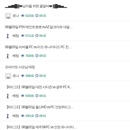
▂▅▇█▓❤️남자들 위한 꿀알바❤️ ▓█▇▅▂
로나
6103회
08-03
08월03일 PSV 에인트호벤 vs AZ 알크마르 네덜…
베팅
6711회
08-02
08월03일 리버풀 FC vs 리즈 유나이티드 FC 친…
베팅
7828회
08-02
프라이빗 사모님 매칭
로나
3996회
08-02
【K리그1】08월02일 대전 시티즌 vs 광주 FC K…
베팅
5058회
08-01
【K리그1】08월02일 울산HD vs FC 안양 K리그…
베팅
2961회
08-01
【K리그1】08월02일 제주SKFC vs 인천 유나이티…