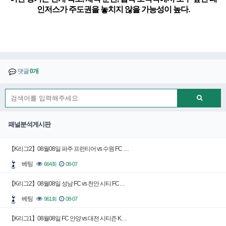
인저스가 주도권을 놓치지 않을 가능성이 높다.
댓글
0개
패널분석게시판
【K리그2】08월08일 파주 프런티어 vs 수원 FC …
베팅
664회
08-07
【K리그2】08월08일 성남 FC vs 천안 시티 FC…
베팅
961회
08-07
【K리그1】08월08일 FC 안양 vs 대전 시티즌 K…