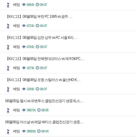
베팅
686회
08-07
【K리그1】08월08일 부천 FC 1995 vs 광주 …
베팅
672회
08-07
【K리그1】08월08일 김천 상무 vs FC 서울 K리…
베팅
678회
08-07
【K리그1】08월08일 전북현대모터스 vs 제주SKFC…
베팅
167회
08-07
【K리그1】08월08일 포항 스틸러스 vs 울산HD K…
베팅
158회
08-07
08월05일 첼시 vs 유벤투스 클럽친선경기 생중계,스…
베팅
3867회
08-05
08월06일 아스널 vs 레알 베티스 클럽친선경기 생중…
베팅
3858회
08-04