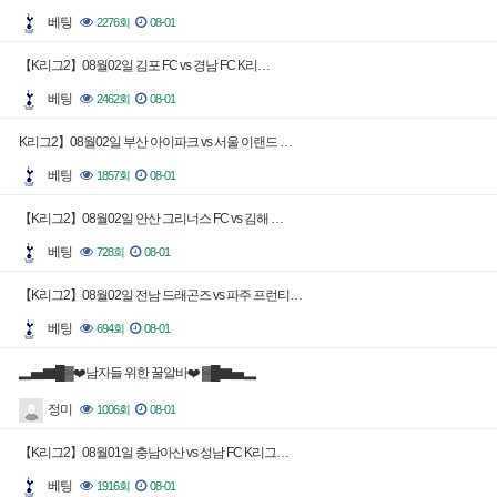
베팅
2276회
08-01
【K리그2】08월02일 김포 FC vs 경남 FC K리…
베팅
2462회
08-01
K리그2】08월02일 부산 아이파크 vs 서울 이랜드 …
베팅
1857회
08-01
【K리그2】08월02일 안산 그리너스 FC vs 김해 …
베팅
728회
08-01
【K리그2】08월02일 전남 드래곤즈 vs 파주 프런티…
베팅
694회
08-01
▂▅▇█▓❤️남자들 위한 꿀알바❤️ ▓█▇▅▂
정미
1006회
08-01
【K리그2】08월01일 충남아산 vs 성남 FC K리그…
베팅
1916회
08-01