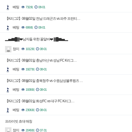
베팅
732회
08-01
【K리그2】08월02일 전남 드래곤즈 vs 파주 프런티…
베팅
699회
08-01
▂▅▇█▓❤️남자들 위한 꿀알바❤️ ▓█▇▅▂
정미
1012회
08-01
【K리그2】08월01일 충남아산 vs 성남 FC K리그…
베팅
1927회
08-01
【K리그2】08월01일 충북청주 vs 수원삼성블루윙즈 …
베팅
1938회
08-01
【K리그2】08월01일 화성FC vs 대구 FC K리그…
베팅
2306회
08-01
프라이빗 초대 매칭
정미
2049회
07-31