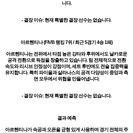
니다.
- 결장 이슈: 현재 특별한 결장 선수는 없습니다.
아르헨티나 (FIVB 랭킹 7위 / 최근 5경기 4승 1패)
아르헨티나는 전위에서 타점 높은 강타와 후위에서도 날카로운
공격 전환으로 득점을 창출하고 있습니다. 팀 전체적으로 전환
속도와 리시브 안정성이 강점이며, 세트 후반에도 전술 집중력을
유지합니다. 특히 파이올과 살라나스의 공격 다양성이 중앙과 측
면 모두에서 위협을 만들어냅니다.
- 결장 이슈: 현재 특별한 결장 선수는 없습니다.
결과 예측
아르헨티나가 속공과 오픈을 균형 있게 사용하며 경기 전체의 주