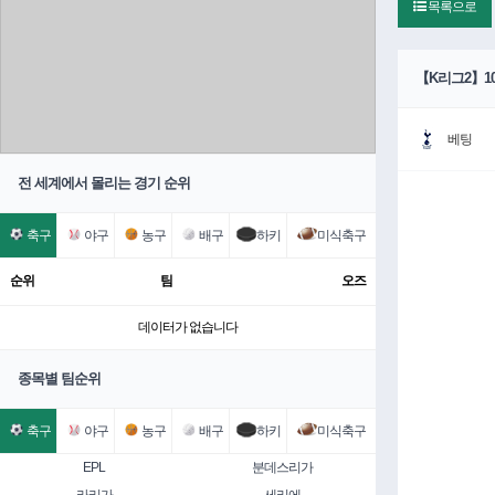
목록으로
【K리그2】10
베팅
전 세계에서 몰리는 경기 순위
축구
야구
농구
배구
하키
미식축구
순위
팀
오즈
데이터가 없습니다
종목별 팀순위
축구
야구
농구
배구
하키
미식축구
EPL
분데스리가