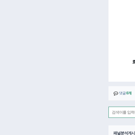
댓글
0개
패널분석게시