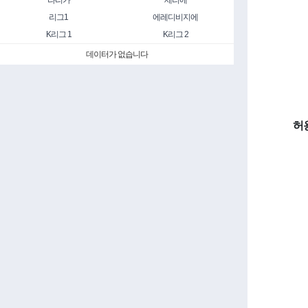
라리가
세리에
리그1
에레디비지에
K리그 1
K리그 2
데이터가 없습니다
허