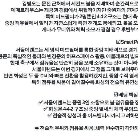
김병오는 문전 근처에서 세컨드 볼을 지배하며 순간적으로 
데메트리우스는 제공권 경합에서 위협적이지만 중원과의 연계가 
특히 미드필더가 2명뿐인 4-4-2 구조는 현대
중앙 점유율에서 밀리면 자연스럽게 측면 전개도 봉쇄되고, 볼을 오
게다가 무더위와 체력 소모가 겹칠 경우 후반부 
☑️ Smart P
서울이랜드는 세 명의 미드필더를 통한 중앙 지배력으로 경기
용준의 폭발적인 돌파와 변경준의 하프스페이스 활용, 에울레르의 빌드
현대 축구에서 점유율은 단순히 공을 오래 소유하는 것이 아니라
서울이랜드는 이번 경기에서 그 점을 그대로 보여주며
반면 화성은 두 줄 수비와 빠른 전환을 활용하겠지만, 중원 수적 열
특히 점유율 싸움이 길어질수록 화성의 전술적 유연성 
☑️ 베팅 핵
✅ 서울이랜드는 중원 3인 조합으로 볼 점유율을 
✅ 화성은 4-4-2 구조상 중앙 열세와 체력 부
✅ 전술적 상성과 홈 어드밴티지까지 고려하면
➡️ 전술적 우위와 점유율 싸움, 체력 변수까지 감