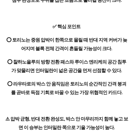
침투 완성도로 우위를 잡는 흐름으로 흘러갈 공산이 크다.
✅ 핵심 포인트
⭕ 토리노는 중원 압박이 한쪽으로 몰릴 때 반대 지역 커버가 늦
어지며 블록 전체 간격이 흔들릴 가능성이 크다.
⭕ 찰하노을루의 방향 전환 패스와 루이스 엔리케의 공간 침투
가 맞물리면 인터밀란이 넓은 공간을 먼저 선점할 수 있다.
⭕ 라우타로의 박스 안 움직임은 토리노의 순간적인 간격 붕괴
를 곧바로 득점 기회로 바꿀 수 있는 가장 위협적인 카드다.
⚠️ 압박 균형, 반대 전환 완성도, 박스 안 마무리까지 함께 놓고 보
면 이 승부는 인터밀란 쪽으로 기울 가능성이 높다.