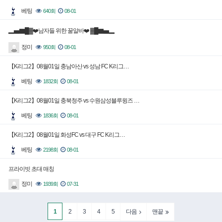
베팅
640회
08-01
▂▅▇█▓❤️남자들 위한 꿀알바❤️ ▓█▇▅▂
정미
950회
08-01
【K리그2】08월01일 충남아산 vs 성남 FC K리그…
베팅
1832회
08-01
【K리그2】08월01일 충북청주 vs 수원삼성블루윙즈 …
베팅
1836회
08-01
【K리그2】08월01일 화성FC vs 대구 FC K리그…
베팅
2198회
08-01
프라이빗 초대 매칭
정미
1939회
07-31
1
2
3
4
5
다음
맨끝