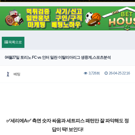
목록으로
04월27일 토리노 FC vs 인터 밀란 이탈리아리그 생중계,스포츠분석
26-04-25 22:16
3,726회
베팅
✅세리에A✅ 측면 숫자 싸움과 세트피스 패턴만 잘 파악해도 정
답이 딱! 보인다!