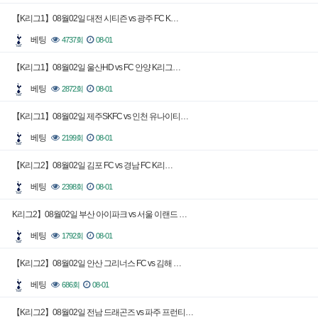
【K리그1】08월02일 대전 시티즌 vs 광주 FC K…
베팅
4737회
08-01
【K리그1】08월02일 울산HD vs FC 안양 K리그…
베팅
2872회
08-01
【K리그1】08월02일 제주SKFC vs 인천 유나이티…
베팅
2199회
08-01
【K리그2】08월02일 김포 FC vs 경남 FC K리…
베팅
2398회
08-01
K리그2】08월02일 부산 아이파크 vs 서울 이랜드 …
베팅
1792회
08-01
【K리그2】08월02일 안산 그리너스 FC vs 김해 …
베팅
686회
08-01
【K리그2】08월02일 전남 드래곤즈 vs 파주 프런티…