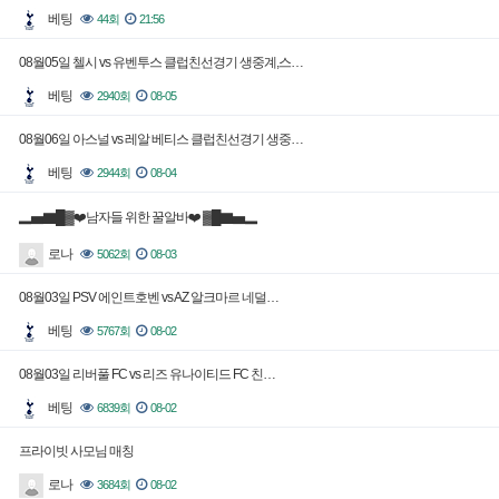
베팅
44회
21:56
08월05일 첼시 vs 유벤투스 클럽친선경기 생중계,스…
베팅
2940회
08-05
08월06일 아스널 vs 레알 베티스 클럽친선경기 생중…
베팅
2944회
08-04
▂▅▇█▓❤️남자들 위한 꿀알바❤️ ▓█▇▅▂
로나
5062회
08-03
08월03일 PSV 에인트호벤 vs AZ 알크마르 네덜…
베팅
5767회
08-02
08월03일 리버풀 FC vs 리즈 유나이티드 FC 친…
베팅
6839회
08-02
프라이빗 사모님 매칭
로나
3684회
08-02