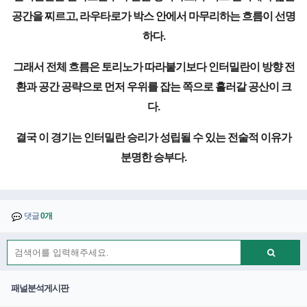
공간을 찌르고, 라우타로가 박스 안에서 마무리하는 흐름이 선명
하다.
그래서 전체 흐름은 토리노가 따라붙기보다 인터밀란이 방향 전
환과 공간 공략으로 먼저 우위를 잡는 쪽으로 흘러갈 공산이 크
다.
결국 이 경기는 인터밀란 승리가 성립될 수 있는 전술적 이유가
분명한 승부다.
댓글
0개
패널분석게시판