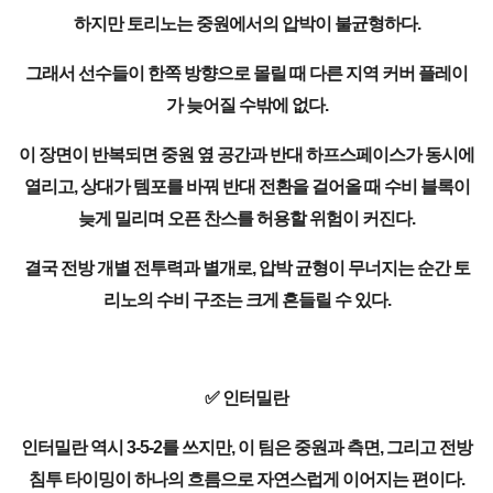
하지만 토리노는 중원에서의 압박이 불균형하다.
그래서 선수들이 한쪽 방향으로 몰릴 때 다른 지역 커버 플레이
가 늦어질 수밖에 없다.
이 장면이 반복되면 중원 옆 공간과 반대 하프스페이스가 동시에
열리고, 상대가 템포를 바꿔 반대 전환을 걸어올 때 수비 블록이
늦게 밀리며 오픈 찬스를 허용할 위험이 커진다.
결국 전방 개별 전투력과 별개로, 압박 균형이 무너지는 순간 토
리노의 수비 구조는 크게 흔들릴 수 있다.
✅ 인터밀란
인터밀란 역시 3-5-2를 쓰지만, 이 팀은 중원과 측면, 그리고 전방
침투 타이밍이 하나의 흐름으로 자연스럽게 이어지는 편이다.