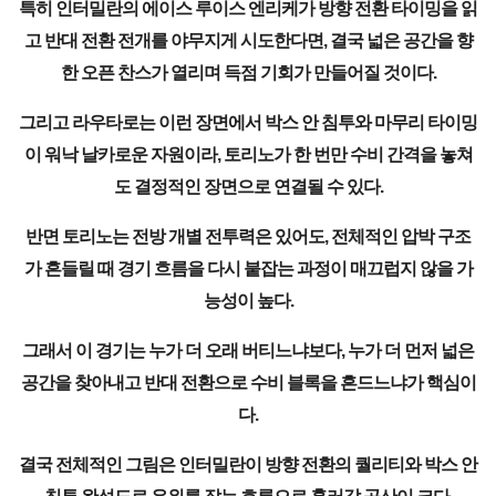
특히 인터밀란의 에이스 루이스 엔리케가 방향 전환 타이밍을 읽
고 반대 전환 전개를 야무지게 시도한다면, 결국 넓은 공간을 향
한 오픈 찬스가 열리며 득점 기회가 만들어질 것이다.
그리고 라우타로는 이런 장면에서 박스 안 침투와 마무리 타이밍
이 워낙 날카로운 자원이라, 토리노가 한 번만 수비 간격을 놓쳐
도 결정적인 장면으로 연결될 수 있다.
반면 토리노는 전방 개별 전투력은 있어도, 전체적인 압박 구조
가 흔들릴 때 경기 흐름을 다시 붙잡는 과정이 매끄럽지 않을 가
능성이 높다.
그래서 이 경기는 누가 더 오래 버티느냐보다, 누가 더 먼저 넓은
공간을 찾아내고 반대 전환으로 수비 블록을 흔드느냐가 핵심이
다.
결국 전체적인 그림은 인터밀란이 방향 전환의 퀄리티와 박스 안