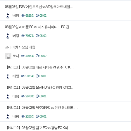
08월03일 PSV 에인트호벤 vs AZ 알크마르 네덜…
베팅
6826회
08-02
08월03일 리버풀 FC vs 리즈 유나이티드 FC 친…
베팅
7957회
08-02
프라이빗 사모님 매칭
로나
4014회
08-02
【K리그1】08월02일 대전 시티즌 vs 광주 FC K…
베팅
5075회
08-01
【K리그1】08월02일 울산HD vs FC 안양 K리그…
베팅
2978회
08-01
【K리그1】08월02일 제주SKFC vs 인천 유나이티…
베팅
2286회
08-01
【K리그2】08월02일 김포 FC vs 경남 FC K리…