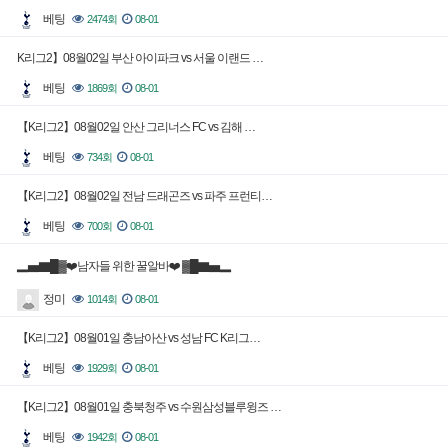
베팅
2474회
08-01
K리그2】08월02일 부산 아이파크 vs 서울 이랜드 …
베팅
1869회
08-01
【K리그2】08월02일 안산 그리너스 FC vs 김해 …
베팅
734회
08-01
【K리그2】08월02일 전남 드래곤즈 vs 파주 프런티…
베팅
700회
08-01
▂▅▇█▓❤️남자들 위한 꿀알바❤️ ▓█▇▅▂
정미
1014회
08-01
【K리그2】08월01일 충남아산 vs 성남 FC K리그…
베팅
1929회
08-01
【K리그2】08월01일 충북청주 vs 수원삼성블루윙즈 …
베팅
1942회
08-01