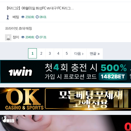
【K리그2】08월01일 화성FC vs 대구 FC K리그…
베팅
2310회
08-01
프라이빗 초대 매칭
정미
2049회
07-31
1
2
3
4
5
다음
맨끝