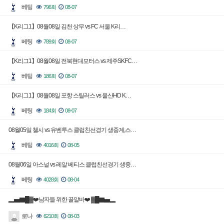
베팅
796회
08-07
【K리그1】08월08일 김천 상무 vs FC 서울 K리…
베팅
789회
08-07
【K리그1】08월08일 전북현대모터스 vs 제주SKFC…
베팅
186회
08-07
【K리그1】08월08일 포항 스틸러스 vs 울산HD K…
베팅
184회
08-07
08월05일 첼시 vs 유벤투스 클럽친선경기 생중계,스…
베팅
4016회
08-05
08월06일 아스널 vs 레알 베티스 클럽친선경기 생중…
베팅
4028회
08-04
▂▅▇█▓❤️남자들 위한 꿀알바❤️ ▓█▇▅▂
로나
6210회
08-03