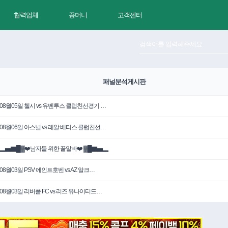
협력업체
꽁머니
고객센터
패널분석게시판
08월05일 첼시 vs 유벤투스 클럽친선경기 …
08월06일 아스널 vs 레알 베티스 클럽친선…
▂▅▇█▓❤️남자들 위한 꿀알바❤️ ▓█▇▅▂
08월03일 PSV 에인트호벤 vs AZ 알크…
08월03일 리버풀 FC vs 리즈 유나이티드…