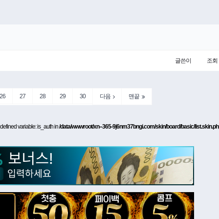
글쓴이
조회
26
27
28
29
30
다음
맨끝
defined variable: is_auth in
/data/wwwroot/xn--365-9j6nm37bngi.com/skin/board/basic/list.skin.p