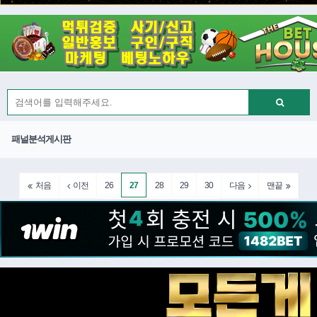
패널분석게시판
26
27
28
29
30
처음
이전
다음
맨끝