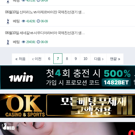
베팅
4072회
06-09
06월10일 산마리노 vs 아제르바이잔 국제친선경기 생…
베팅
4142회
06-09
06월10일 세네갈 vs 사우디아라비아 국제친선경기 생…
베팅
2943회
06-09
6
7
8
9
10
처음
이전
다음
맨끝