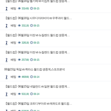
【월드컵】06월16일 벨기에 vs 이집트 월드컵 생중계…
베팅
3314회
06-15
【월드컵】06월16일 사우디아라비아 vs 우루과이 월드…
베팅
3311회
06-15
【월드컵】06월16일 이란 vs 뉴질랜드 월드컵 생중계…
베팅
3281회
06-15
【월드컵】06월16일 이란 vs 뉴질랜드 월드컵 생중계…
베팅
2573회
06-15
06월15일 독일 vs 퀴라소 월드컵 생중계,스포츠분석
베팅
4809회
06-14
【월드컵】06월15일 네덜란드 vs 일본 월드컵 생중계…
베팅
5011회
06-14
【월드컵】06월15일 코트디부아르 vs 에콰도르 월드컵…