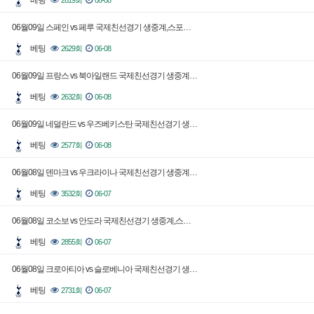
베팅
2619회
06-08
06월09일 스페인 vs 페루 국제친선경기 생중계,스포…
베팅
2629회
06-08
06월09일 프랑스 vs 북아일랜드 국제친선경기 생중계…
베팅
2632회
06-08
06월09일 네덜란드 vs 우즈베키스탄 국제친선경기 생…
베팅
2577회
06-08
06월08일 덴마크 vs 우크라이나 국제친선경기 생중계…
베팅
3532회
06-07
06월08일 코소보 vs 안도라 국제친선경기 생중계,스…
베팅
2855회
06-07
06월08일 크로아티아 vs 슬로베니아 국제친선경기 생…
베팅
2731회
06-07