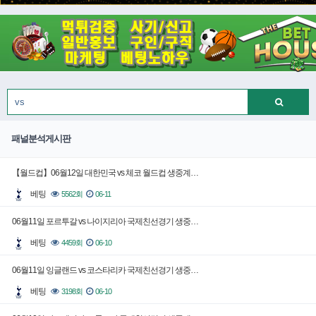
패널분석게시판
【월드컵】06월12일 대한민국 vs 체코 월드컵 생중계…
베팅
5562회
06-11
06월11일 포르투갈 vs 나이지리아 국제친선경기 생중…
베팅
4459회
06-10
06월11일 잉글랜드 vs 코스타리카 국제친선경기 생중…
베팅
3198회
06-10