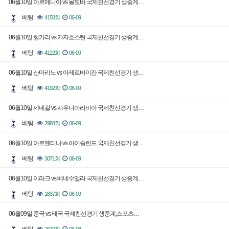
06월10일 아르메니아 vs 몰도바 국제친선경기 생중계…
베팅
4158회
06-09
06월10일 헝가리 vs 카자흐스탄 국제친선경기 생중계…
베팅
4122회
06-09
06월10일 산마리노 vs 아제르바이잔 국제친선경기 생…
베팅
4192회
06-09
06월10일 세네갈 vs 사우디아라비아 국제친선경기 생…
베팅
2988회
06-09
06월10일 아르헨티나 vs 아이슬란드 국제친선경기 생…
베팅
3071회
06-09
06월10일 이라크 vs 베네수엘라 국제친선경기 생중계…
베팅
1837회
06-09
06월09일 중국 vs 태국 국제친선경기 생중계,스포츠…