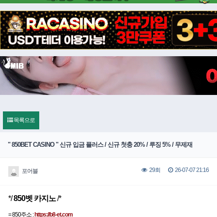
목록으로
" 850BET CASINO " 신규 입금 플러스 / 신규 첫충 20% / 루징 5% / 무제재
26-07-07 21:16
29회
포어블
*/
850벳 카지노
/*
= 850주소 :
https://b8-et.com