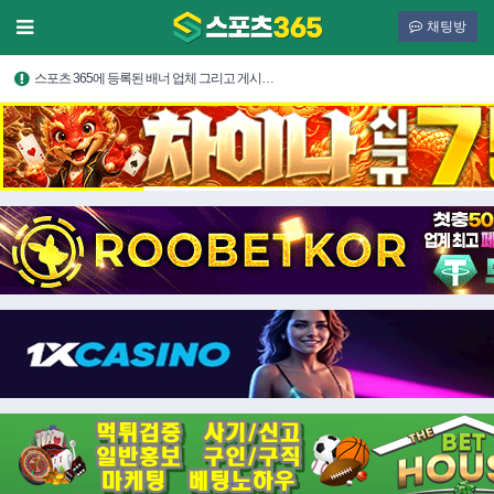
채팅방
스포츠 365에 등록된 배너 업체 그리고 게시…