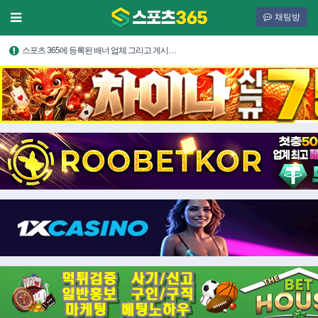
채팅방
스포츠 365에 등록된 배너 업체 그리고 게시…