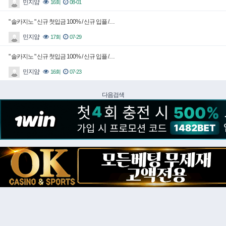
민지얌
16회
08-01
" 솔카지노 " 신규 첫입금 100% / 신규 입플 /…
민지얌
17회
07-29
" 솔카지노 " 신규 첫입금 100% / 신규 입플 /…
민지얌
16회
07-23
다음검색