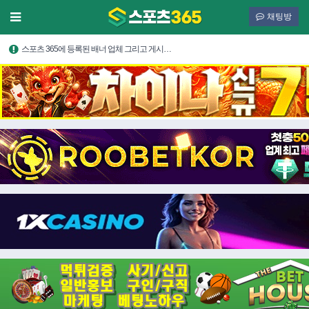
채팅방
스포츠 365에 등록된 배너 업체 그리고 게시…