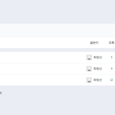
글쓴이
조회
화랑선
5
화랑선
9
화랑선
12
색