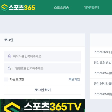
스포츠방송
데이터센터
로그인
스포츠 365에
영상 요청 방법
스포츠365 제
자동 로그인
회원가입
공식 24시간 
로그인 하기
스포츠365 이