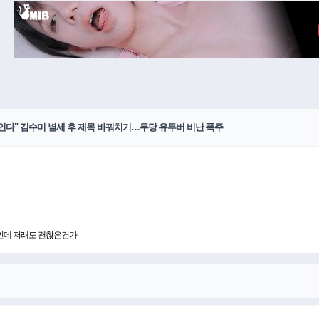
인다" 김수미 별세 후 제목 바꿔치기…무당 유투버 비난 폭주
무당인데 저래도 괜찮은건가