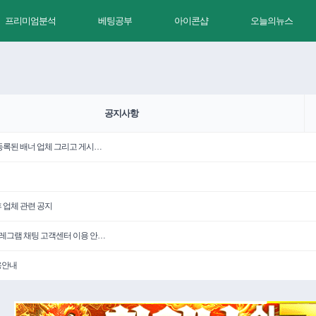
프리미엄분석
베팅공부
아이콘샵
오늘의뉴스
공지사항
 등록된 배너 업체 그리고 게시…
휴 업체 관련 공지
텔레그램 채팅 고객센터 이용 안…
용안내