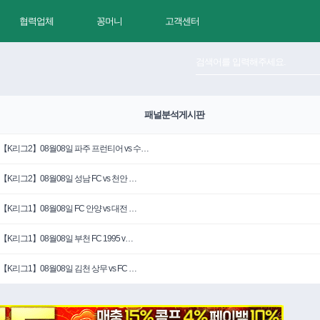
협력업체
꽁머니
고객센터
패널분석게시판
【K리그2】08월08일 파주 프런티어 vs 수…
【K리그2】08월08일 성남 FC vs 천안 …
【K리그1】08월08일 FC 안양 vs 대전 …
【K리그1】08월08일 부천 FC 1995 v…
【K리그1】08월08일 김천 상무 vs FC …