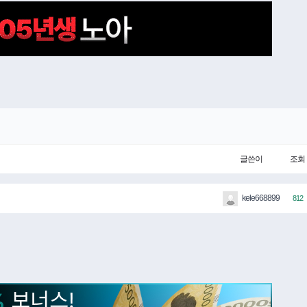
글쓴이
조회
kele668899
812