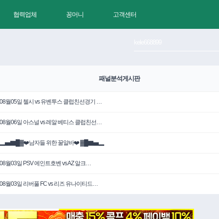
협력업체
꽁머니
고객센터
패널분석게시판
08월05일 첼시 vs 유벤투스 클럽친선경기 …
08월06일 아스널 vs 레알 베티스 클럽친선…
▂▅▇█▓❤️남자들 위한 꿀알바❤️ ▓█▇▅▂
08월03일 PSV 에인트호벤 vs AZ 알크…
08월03일 리버풀 FC vs 리즈 유나이티드…