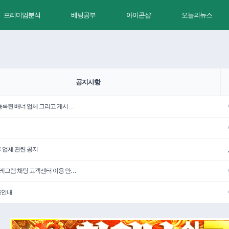
프리미엄분석
베팅공부
아이콘샵
오늘의뉴스
공지사항
 등록된 배너 업체 그리고 게시…
휴 업체 관련 공지
텔레그램 채팅 고객센터 이용 안…
용안내