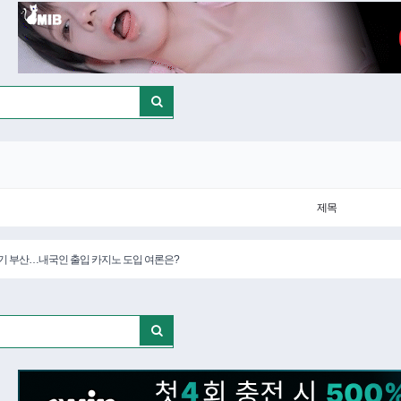
제목
기 부산…내국인 출입 카지노 도입 여론은?