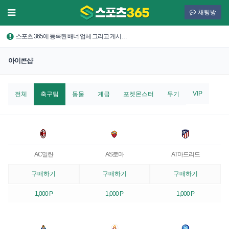
채팅방
스포츠 365에 등록된 배너 업체 그리고 게시…
아이콘샵
VIP
전체
축구팀
동물
계급
포켓몬스터
무기
AC밀란
AS로마
AT마드리드
구매하기
구매하기
구매하기
1,000 P
1,000 P
1,000 P