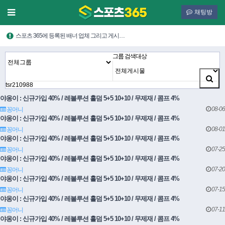
채팅방
스포츠 365에 등록된 배너 업체 그리고 게시…
그룹
검색대상
야옹이 : 신규가입 40% / 레볼루션 홀덤 5+5 10+10 / 무제재 / 콤프 4%
08-06
꽁머니
야옹이 : 신규가입 40% / 레볼루션 홀덤 5+5 10+10 / 무제재 / 콤프 4%
08-01
꽁머니
야옹이 : 신규가입 40% / 레볼루션 홀덤 5+5 10+10 / 무제재 / 콤프 4%
07-25
꽁머니
야옹이 : 신규가입 40% / 레볼루션 홀덤 5+5 10+10 / 무제재 / 콤프 4%
07-20
꽁머니
야옹이 : 신규가입 40% / 레볼루션 홀덤 5+5 10+10 / 무제재 / 콤프 4%
07-15
꽁머니
야옹이 : 신규가입 40% / 레볼루션 홀덤 5+5 10+10 / 무제재 / 콤프 4%
07-11
꽁머니
야옹이 : 신규가입 40% / 레볼루션 홀덤 5+5 10+10 / 무제재 / 콤프 4%