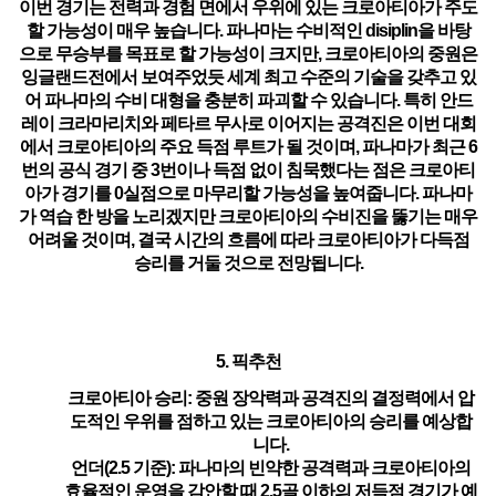
이번 경기는 전력과 경험 면에서 우위에 있는 크로아티아가 주도
할 가능성이 매우 높습니다. 파나마는 수비적인 disiplin을 바탕
으로 무승부를 목표로 할 가능성이 크지만, 크로아티아의 중원은
잉글랜드전에서 보여주었듯 세계 최고 수준의 기술을 갖추고 있
어 파나마의 수비 대형을 충분히 파괴할 수 있습니다. 특히 안드
레이 크라마리치와 페타르 무사로 이어지는 공격진은 이번 대회
에서 크로아티아의 주요 득점 루트가 될 것이며, 파나마가 최근 6
번의 공식 경기 중 3번이나 득점 없이 침묵했다는 점은 크로아티
아가 경기를 0실점으로 마무리할 가능성을 높여줍니다. 파나마
가 역습 한 방을 노리겠지만 크로아티아의 수비진을 뚫기는 매우
어려울 것이며, 결국 시간의 흐름에 따라 크로아티아가 다득점
승리를 거둘 것으로 전망됩니다.
5. 픽추천
크로아티아 승리
: 중원 장악력과 공격진의 결정력에서 압
도적인 우위를 점하고 있는 크로아티아의 승리를 예상합
니다.
언더(2.5 기준)
: 파나마의 빈약한 공격력과 크로아티아의
효율적인 운영을 감안할 때 2.5골 이하의 저득점 경기가 예