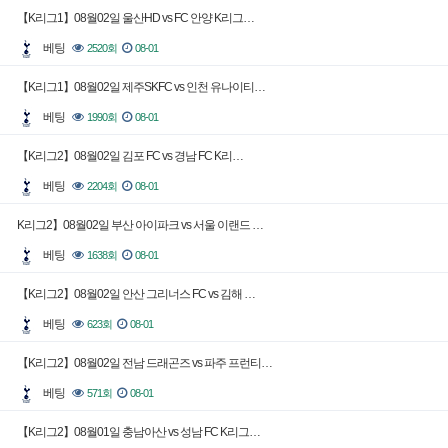
【K리그1】08월02일 울산HD vs FC 안양 K리그…
베팅
2520회
08-01
【K리그1】08월02일 제주SKFC vs 인천 유나이티…
베팅
1990회
08-01
【K리그2】08월02일 김포 FC vs 경남 FC K리…
베팅
2204회
08-01
K리그2】08월02일 부산 아이파크 vs 서울 이랜드 …
베팅
1638회
08-01
【K리그2】08월02일 안산 그리너스 FC vs 김해 …
베팅
623회
08-01
【K리그2】08월02일 전남 드래곤즈 vs 파주 프런티…
베팅
571회
08-01
【K리그2】08월01일 충남아산 vs 성남 FC K리그…