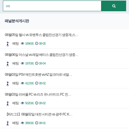
패널분석게시판
08월05일 첼시 vs 유벤투스 클럽친선경기 생중계,스…
베팅
1896회
08-05
08월06일 아스널 vs 레알 베티스 클럽친선경기 생중…
베팅
1870회
08-04
08월03일 PSV 에인트호벤 vs AZ 알크마르 네덜…
베팅
4123회
08-02
08월03일 리버풀 FC vs 리즈 유나이티드 FC 친…
베팅
5020회
08-02
【K리그1】08월02일 대전 시티즌 vs 광주 FC K…
베팅
3890회
08-01