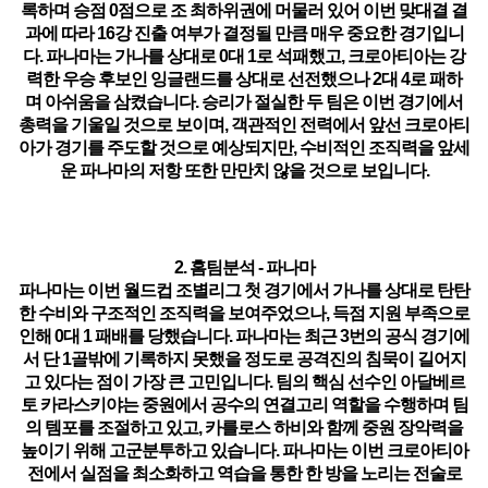
록하며 승점 0점으로 조 최하위권에 머물러 있어 이번 맞대결 결
과에 따라 16강 진출 여부가 결정될 만큼 매우 중요한 경기입니
다. 파나마는 가나를 상대로 0대 1로 석패했고, 크로아티아는 강
력한 우승 후보인 잉글랜드를 상대로 선전했으나 2대 4로 패하
며 아쉬움을 삼켰습니다. 승리가 절실한 두 팀은 이번 경기에서
총력을 기울일 것으로 보이며, 객관적인 전력에서 앞선 크로아티
아가 경기를 주도할 것으로 예상되지만, 수비적인 조직력을 앞세
운 파나마의 저항 또한 만만치 않을 것으로 보입니다.
2. 홈팀분석 - 파나마
파나마는 이번 월드컵 조별리그 첫 경기에서 가나를 상대로 탄탄
한 수비와 구조적인 조직력을 보여주었으나, 득점 지원 부족으로
인해 0대 1 패배를 당했습니다. 파나마는 최근 3번의 공식 경기에
서 단 1골밖에 기록하지 못했을 정도로 공격진의 침묵이 길어지
고 있다는 점이 가장 큰 고민입니다. 팀의 핵심 선수인
아달베르
토 카라스키야
는 중원에서 공수의 연결고리 역할을 수행하며 팀
의 템포를 조절하고 있고, 카를로스 하비와 함께 중원 장악력을
높이기 위해 고군분투하고 있습니다. 파나마는 이번 크로아티아
전에서 실점을 최소화하고 역습을 통한 한 방을 노리는 전술로