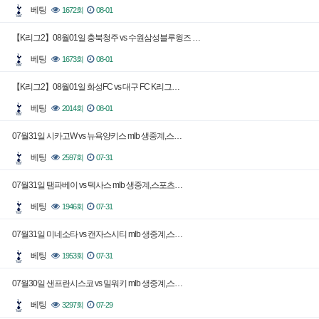
베팅
1672회
08-01
【K리그2】08월01일 충북청주 vs 수원삼성블루윙즈 …
베팅
1673회
08-01
【K리그2】08월01일 화성FC vs 대구 FC K리그…
베팅
2014회
08-01
07월31일 시카고W vs 뉴욕양키스 mlb 생중계,스…
베팅
2597회
07-31
07월31일 탬파베이 vs 텍사스 mlb 생중계,스포츠…
베팅
1946회
07-31
07월31일 미네소타 vs 캔자스시티 mlb 생중계,스…
베팅
1953회
07-31
07월30일 샌프란시스코 vs 밀워키 mlb 생중계,스…
베팅
3297회
07-29