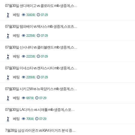
07월30일 샌디에이고 vs 콜로라도 mlb 생중계,스…
베팅
3160회
07-29
07월30일 탬파베이 vs 텍사스 mlb 생중계,스포츠…
베팅
2229회
07-29
07월30일 신시내티 vs 클리블랜드 mlb 생중계,스…
베팅
2223회
07-29
07월30일 미네소타 vs 캔자스시티 mlb 생중계,스…
베팅
2209회
07-29
07월30일 시카고W vs 뉴욕양키스 mlb 생중계,스…
베팅
687회
07-29
07월30일 LA다저스 vs 시애틀 mlb 생중계,스포…
베팅
705회
07-29
7월28일 삼성 라이온즈 vs KIA 타이거즈 분석 중…