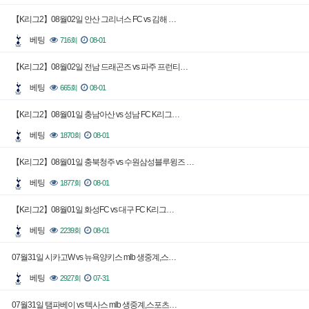
【K리그2】08월02일 안산 그리너스 FC vs 김해 …
베팅
716회
08-01
【K리그2】08월02일 전남 드래곤즈 vs 파주 프런티…
베팅
665회
08-01
【K리그2】08월01일 충남아산 vs 성남 FC K리그…
베팅
1870회
08-01
【K리그2】08월01일 충북청주 vs 수원삼성블루윙즈 …
베팅
1877회
08-01
【K리그2】08월01일 화성FC vs 대구 FC K리그…
베팅
2239회
08-01
07월31일 시카고W vs 뉴욕양키스 mlb 생중계,스…
베팅
2927회
07-31
07월31일 탬파베이 vs 텍사스 mlb 생중계,스포츠…