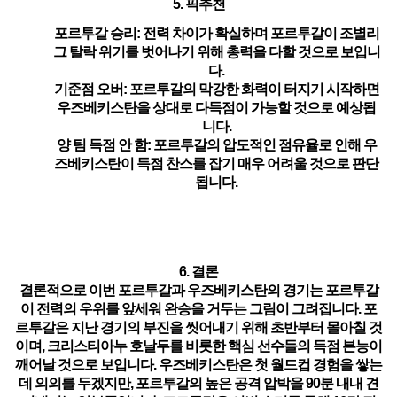
5. 픽추천
포르투갈 승리
: 전력 차이가 확실하며 포르투갈이 조별리
그 탈락 위기를 벗어나기 위해 총력을 다할 것으로 보입니
다.
기준점 오버
: 포르투갈의 막강한 화력이 터지기 시작하면
우즈베키스탄을 상대로 다득점이 가능할 것으로 예상됩
니다.
양 팀 득점 안 함
: 포르투갈의 압도적인 점유율로 인해 우
즈베키스탄이 득점 찬스를 잡기 매우 어려울 것으로 판단
됩니다.
6. 결론
결론적으로 이번 포르투갈과 우즈베키스탄의 경기는 포르투갈
이 전력의 우위를 앞세워 완승을 거두는 그림이 그려집니다. 포
르투갈은 지난 경기의 부진을 씻어내기 위해 초반부터 몰아칠 것
이며, 크리스티아누 호날두를 비롯한 핵심 선수들의 득점 본능이
깨어날 것으로 보입니다. 우즈베키스탄은 첫 월드컵 경험을 쌓는
데 의의를 두겠지만, 포르투갈의 높은 공격 압박을 90분 내내 견