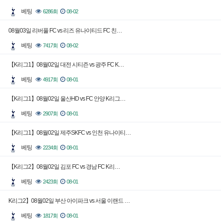
베팅
6286회
08-02
08월03일 리버풀 FC vs 리즈 유나이티드 FC 친…
베팅
7417회
08-02
【K리그1】08월02일 대전 시티즌 vs 광주 FC K…
베팅
4917회
08-01
【K리그1】08월02일 울산HD vs FC 안양 K리그…
베팅
2907회
08-01
【K리그1】08월02일 제주SKFC vs 인천 유나이티…
베팅
2234회
08-01
【K리그2】08월02일 김포 FC vs 경남 FC K리…
베팅
2423회
08-01
K리그2】08월02일 부산 아이파크 vs 서울 이랜드 …
베팅
1817회
08-01