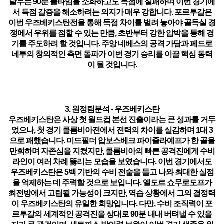
날두는 90분 풀타임을 소화하고도 득점에 실패
하며 이번 경기에
서 득점 갈증을 해소하려는 의지가 매우 강합니다. 포르투갈은
이번 우즈베키스탄전을 통해 득점 차이를 벌려 놓아야 골득실 경
쟁에서 우위를 점할 수 있는 만큼, 초반부터 강한 압박을 통해 경
기를 주도하려 할 것입니다. 주앙 네베스의 공격 가담과 페드로
네투의 창의적인 측면 돌파가 이번 경기 승리를 이끌 핵심 동력
이 될 것입니다.
3. 원정팀분석 - 우즈베키스탄
우즈베키스탄은 사상 첫 월드컵 본선 진출이라는 큰 성과를 거두
었으나, 첫 경기 콜롬비아전에서 전력의 차이를 실감하며 1대 3
으로 패했습니다. 미드필더 압보스베크 파이줄라예프가 한 골을
만회하며 자존심을 지켰지만, 콜롬비아의 빠른 공격진에게 수비
라인이 여러 차례 뚫리는 모습을 보였습니다. 이번 경기에서도
우즈베키스탄은 5백 기반의 수비 전술을 들고 나와 최대한 실점
을 억제하는 데 주력할 것으로 보입니다. 엘도르 쇼무로도프가
최전방에서 고립될 가능성이 크지만, 역습 상황에서 그의 결정력
이 우즈베키스탄의 유일한 희망입니다. 다만, 수비 조직력이 포
르투갈의 세계적인 공격진을 상대로 90분 내내 버텨낼 수 있을