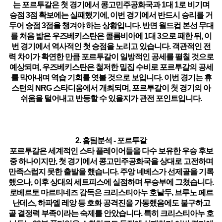
는 포르투갈은 첫 경기에서 콩고민주공화국과 1대 1로 비기며
승점 3점 확보에는 실패했기에
, 이번 경기에서 반드시 승리를 거
두어 승점 3점을 챙겨야 하는 상황입니다. 반면 월드컵 본선 무대
를 처음 밟은 우즈베키스탄은 콜롬비아에 1대 3으로 패한 뒤, 이
번 경기에서 역사적인 첫 승점을 노리고 있습니다. 객관적인 전
력 차이가 확연한 만큼 포르투갈이 일방적인 공세를 펼칠 것으로
예상되며, 우즈베키스탄은 철저한 밀집 수비로 포르투갈의 공세
를 막아내며 역습 기회를 엿볼 것으로 보입니다. 이번 경기는 휴
스턴의 NRG 스타디움에서 개최되며, 포르투갈이 첫 경기의 아
쉬움을 털어내고 반등할 수 있을지가 관전 포인트입니다.
2. 홈팀분석 - 포르투갈
포르투갈은 세계적인 스타 플레이어들을 다수 보유한 우승 후보
중 하나이지만, 첫 경기에서 콩고민주공화국을 상대로 고전하며
만족스럽지 못한 출발을 했습니다. 주앙 네베스가 선제골을 기록
했으나, 이후 상대의 세트피스에 실점하며 무승부에 그쳤습니다.
로베르토 마르티네즈 감독은 크리스티아누 호날두, 브루노 페르
난데스, 하파엘 레앙 등 호화 공격진을 가동했음에도 불구하고
골 결정력 부족이라는 숙제를 안았습니다. 특히
크리스티아누 호