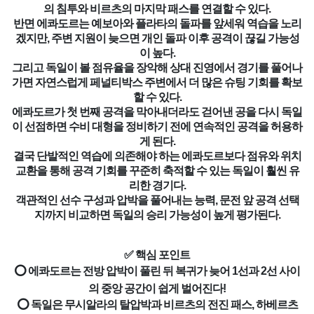
의 침투와 비르츠의 마지막 패스를 연결할 수 있다.
반면 에콰도르는 예보아와 플라타의 돌파를 앞세워 역습을 노리
겠지만, 주변 지원이 늦으면 개인 돌파 이후 공격이 끊길 가능성
이 높다.
그리고 독일이 볼 점유율을 장악해 상대 진영에서 경기를 풀어나
가면 자연스럽게 페널티박스 주변에서 더 많은 슈팅 기회를 확보
할 수 있다.
에콰도르가 첫 번째 공격을 막아내더라도 걷어낸 공을 다시 독일
이 선점하면 수비 대형을 정비하기 전에 연속적인 공격을 허용하
게 된다.
결국 단발적인 역습에 의존해야 하는 에콰도르보다 점유와 위치
교환을 통해 공격 기회를 꾸준히 축적할 수 있는 독일이 훨씬 유
리한 경기다.
객관적인 선수 구성과 압박을 풀어내는 능력, 문전 앞 공격 선택
지까지 비교하면 독일의 승리 가능성이 높게 평가된다.
✅ 핵심 포인트
⭕ 에콰도르는 전방 압박이 풀린 뒤 복귀가 늦어 1선과 2선 사이
의 중앙 공간이 쉽게 벌어진다!
⭕ 독일은 무시알라의 탈압박과 비르츠의 전진 패스, 하베르츠