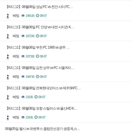
【K리그2】08월08일 성남 FC vs 천안 시티 FC…
베팅
1491회
08-07
【K리그1】08월08일 FC 안양 vs 대전 시티즌 K…
베팅
1072회
08-07
【K리그1】08월08일 부천 FC 1995 vs 광주 …
베팅
1073회
08-07
【K리그1】08월08일 김천 상무 vs FC 서울 K리…
베팅
1067회
08-07
【K리그1】08월08일 전북현대모터스 vs 제주SKFC…
베팅
215회
08-07
【K리그1】08월08일 포항 스틸러스 vs 울산HD K…
베팅
216회
08-07
08월05일 첼시 vs 유벤투스 클럽친선경기 생중계,스…