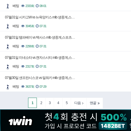
베팅
2333회
08-01
07월31일 시카고W vs 뉴욕양키스 mlb 생중계,스…
베팅
3045회
07-31
07월31일 탬파베이 vs 텍사스 mlb 생중계,스포츠…
베팅
2299회
07-31
07월31일 미네소타 vs 캔자스시티 mlb 생중계,스…
베팅
2317회
07-31
07월30일 샌프란시스코 vs 밀워키 mlb 생중계,스…
베팅
3637회
07-29
1
2
3
4
5
다음
맨끝