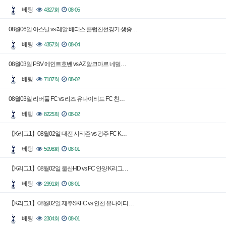
베팅
4327회
08-05
08월06일 아스널 vs 레알 베티스 클럽친선경기 생중…
베팅
4357회
08-04
08월03일 PSV 에인트호벤 vs AZ 알크마르 네덜…
베팅
7107회
08-02
08월03일 리버풀 FC vs 리즈 유나이티드 FC 친…
베팅
8225회
08-02
【K리그1】08월02일 대전 시티즌 vs 광주 FC K…
베팅
5098회
08-01
【K리그1】08월02일 울산HD vs FC 안양 K리그…
베팅
2991회
08-01
【K리그1】08월02일 제주SKFC vs 인천 유나이티…
베팅
2304회
08-01