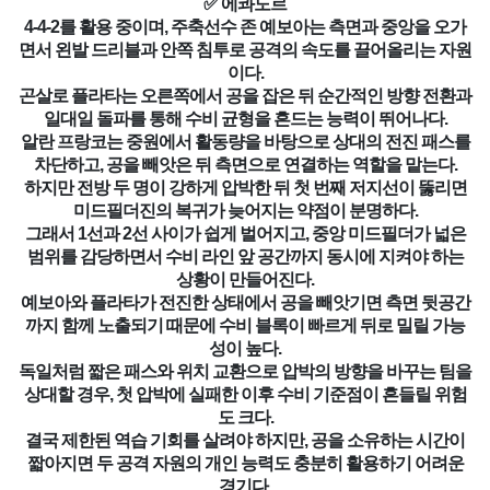
✅ 에콰도르
4-4-2를 활용 중이며, 주축선수 존 예보아는 측면과 중앙을 오가
면서 왼발 드리블과 안쪽 침투로 공격의 속도를 끌어올리는 자원
이다.
곤살로 플라타는 오른쪽에서 공을 잡은 뒤 순간적인 방향 전환과
일대일 돌파를 통해 수비 균형을 흔드는 능력이 뛰어나다.
알란 프랑코는 중원에서 활동량을 바탕으로 상대의 전진 패스를
차단하고, 공을 빼앗은 뒤 측면으로 연결하는 역할을 맡는다.
하지만 전방 두 명이 강하게 압박한 뒤 첫 번째 저지선이 뚫리면
미드필더진의 복귀가 늦어지는 약점이 분명하다.
그래서 1선과 2선 사이가 쉽게 벌어지고, 중앙 미드필더가 넓은
범위를 감당하면서 수비 라인 앞 공간까지 동시에 지켜야 하는
상황이 만들어진다.
예보아와 플라타가 전진한 상태에서 공을 빼앗기면 측면 뒷공간
까지 함께 노출되기 때문에 수비 블록이 빠르게 뒤로 밀릴 가능
성이 높다.
독일처럼 짧은 패스와 위치 교환으로 압박의 방향을 바꾸는 팀을
상대할 경우, 첫 압박에 실패한 이후 수비 기준점이 흔들릴 위험
도 크다.
결국 제한된 역습 기회를 살려야 하지만, 공을 소유하는 시간이
짧아지면 두 공격 자원의 개인 능력도 충분히 활용하기 어려운
경기다.