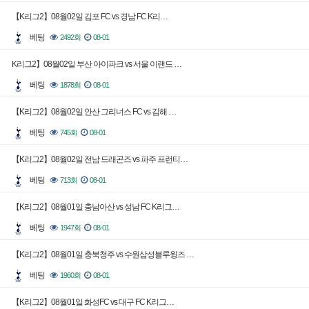
【K리그2】08월02일 김포 FC vs 경남 FC K리…
베팅
2492회
08-01
K리그2】08월02일 부산 아이파크 vs 서울 이랜드 …
베팅
1878회
08-01
【K리그2】08월02일 안산 그리너스 FC vs 김해 …
베팅
745회
08-01
【K리그2】08월02일 전남 드래곤즈 vs 파주 프런티…
베팅
713회
08-01
【K리그2】08월01일 충남아산 vs 성남 FC K리그…
베팅
1947회
08-01
【K리그2】08월01일 충북청주 vs 수원삼성블루윙즈 …
베팅
1960회
08-01
【K리그2】08월01일 화성FC vs 대구 FC K리그…