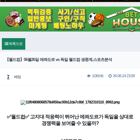
목록으로
【월드컵】06월26일 에콰도르 vs 독일 월드컵 생중계,스포츠분석
26-06-24 23:09
3,060회
베팅
✅월드컵✅ 고지대 적응력이 뛰어난 에콰도르가 독일을 상대로
경쟁력을 보여줄 수 있을까?