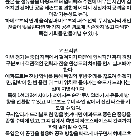
높은 볼 점유율을 바탕으로 페널티박스 주변에 머무는 시간이 길
어지면 걷어낸 공을 세컨드볼 경합에서 다시 선점하며 공격을 이
어갈 가능성도 높다.
하베르츠의 연계 움직임과 비르츠의 패스 선택, 무시알라의 개인
전술이 맞물린다면 한 가지 공격 경로에 의존하지 않고 다양한
득점 기회를 만들어낼 수 있다.
✅ 프리뷰
이번 경기는 중립 지역에서 펼쳐지기 때문에 형식적인 홈과 원정
구분보다 객관적인 전력과 전술 완성도의 차이를 먼저 살펴봐야
한다.
에콰도르는 전방 압박을 통해 독일의 후방 전개를 끊으려 하겠지
만, 압박이 한 번 풀린 뒤 수비 위치로 돌아가는 속도가 느리다는
점이 치명적이다.
특히 1선과 2선 사이가 벌어지는 순간 무시알라가 자유롭게 방
향을 전환할 수 있고, 비르츠도 수비 라인 앞에서 전진 패스를 시
도할 수 있다.
무시알라가 드리블로 한 명을 벗겨내면 에콰도르 중원은 중앙을
좁힐 수밖에 없고, 그 과정에서 측면과 하프스페이스의 간격까지
함께 벌어질 수 있다.
독일은 이 공간을 활용해 공격 방향을 빠르게 바꾸면서 하베르츠