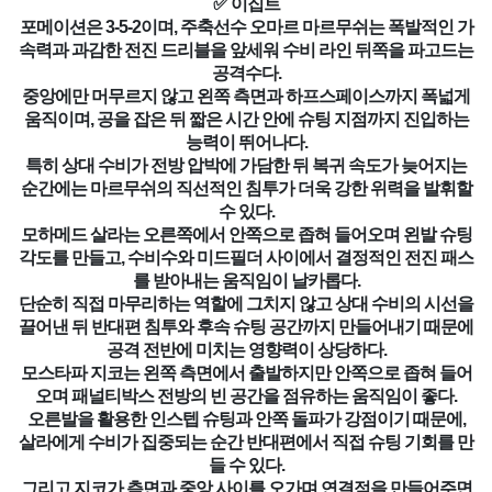
✅ 이집트
포메이션은 3-5-2이며, 주축선수 오마르 마르무쉬는 폭발적인 가
속력과 과감한 전진 드리블을 앞세워 수비 라인 뒤쪽을 파고드는
공격수다.
중앙에만 머무르지 않고 왼쪽 측면과 하프스페이스까지 폭넓게
움직이며, 공을 잡은 뒤 짧은 시간 안에 슈팅 지점까지 진입하는
능력이 뛰어나다.
특히 상대 수비가 전방 압박에 가담한 뒤 복귀 속도가 늦어지는
순간에는 마르무쉬의 직선적인 침투가 더욱 강한 위력을 발휘할
수 있다.
모하메드 살라는 오른쪽에서 안쪽으로 좁혀 들어오며 왼발 슈팅
각도를 만들고, 수비수와 미드필더 사이에서 결정적인 전진 패스
를 받아내는 움직임이 날카롭다.
단순히 직접 마무리하는 역할에 그치지 않고 상대 수비의 시선을
끌어낸 뒤 반대편 침투와 후속 슈팅 공간까지 만들어내기 때문에
공격 전반에 미치는 영향력이 상당하다.
모스타파 지코는 왼쪽 측면에서 출발하지만 안쪽으로 좁혀 들어
오며 패널티박스 전방의 빈 공간을 점유하는 움직임이 좋다.
오른발을 활용한 인스텝 슈팅과 안쪽 돌파가 강점이기 때문에,
살라에게 수비가 집중되는 순간 반대편에서 직접 슈팅 기회를 만
들 수 있다.
그리고 지코가 측면과 중앙 사이를 오가며 연결점을 만들어주면