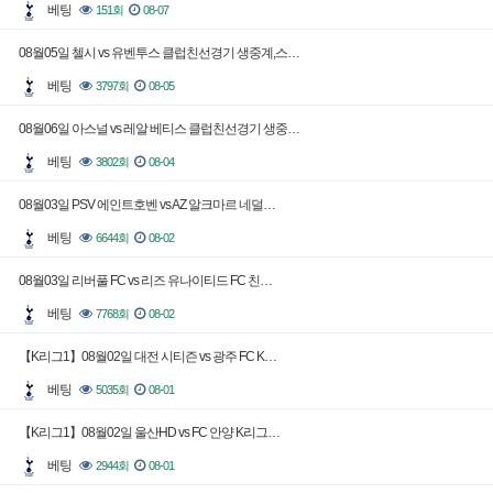
베팅
151회
08-07
08월05일 첼시 vs 유벤투스 클럽친선경기 생중계,스…
베팅
3797회
08-05
08월06일 아스널 vs 레알 베티스 클럽친선경기 생중…
베팅
3802회
08-04
08월03일 PSV 에인트호벤 vs AZ 알크마르 네덜…
베팅
6644회
08-02
08월03일 리버풀 FC vs 리즈 유나이티드 FC 친…
베팅
7768회
08-02
【K리그1】08월02일 대전 시티즌 vs 광주 FC K…
베팅
5035회
08-01
【K리그1】08월02일 울산HD vs FC 안양 K리그…
베팅
2944회
08-01