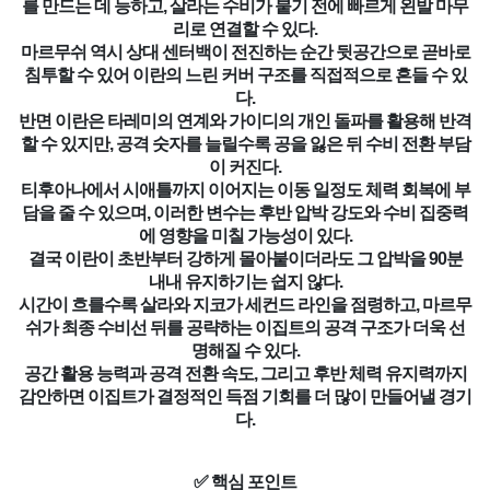
를 만드는 데 능하고, 살라는 수비가 붙기 전에 빠르게 왼발 마무
리로 연결할 수 있다.
마르무쉬 역시 상대 센터백이 전진하는 순간 뒷공간으로 곧바로
침투할 수 있어 이란의 느린 커버 구조를 직접적으로 흔들 수 있
다.
반면 이란은 타레미의 연계와 가이디의 개인 돌파를 활용해 반격
할 수 있지만, 공격 숫자를 늘릴수록 공을 잃은 뒤 수비 전환 부담
이 커진다.
티후아나에서 시애틀까지 이어지는 이동 일정도 체력 회복에 부
담을 줄 수 있으며, 이러한 변수는 후반 압박 강도와 수비 집중력
에 영향을 미칠 가능성이 있다.
결국 이란이 초반부터 강하게 몰아붙이더라도 그 압박을 90분
내내 유지하기는 쉽지 않다.
시간이 흐를수록 살라와 지코가 세컨드 라인을 점령하고, 마르무
쉬가 최종 수비선 뒤를 공략하는 이집트의 공격 구조가 더욱 선
명해질 수 있다.
공간 활용 능력과 공격 전환 속도, 그리고 후반 체력 유지력까지
감안하면 이집트가 결정적인 득점 기회를 더 많이 만들어낼 경기
다.
✅ 핵심 포인트