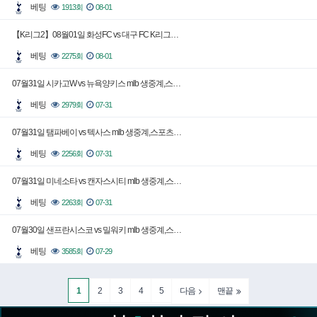
베팅
1913회
08-01
【K리그2】08월01일 화성FC vs 대구 FC K리그…
베팅
2275회
08-01
07월31일 시카고W vs 뉴욕양키스 mlb 생중계,스…
베팅
2979회
07-31
07월31일 탬파베이 vs 텍사스 mlb 생중계,스포츠…
베팅
2256회
07-31
07월31일 미네소타 vs 캔자스시티 mlb 생중계,스…
베팅
2263회
07-31
07월30일 샌프란시스코 vs 밀워키 mlb 생중계,스…
베팅
3585회
07-29
1
2
3
4
5
다음
맨끝