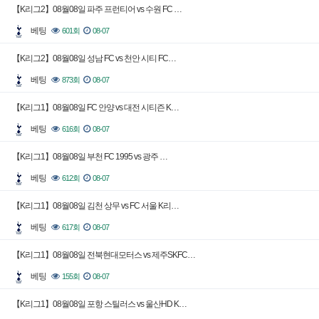
【K리그2】08월08일 파주 프런티어 vs 수원 FC …
베팅
601회
08-07
【K리그2】08월08일 성남 FC vs 천안 시티 FC…
베팅
873회
08-07
【K리그1】08월08일 FC 안양 vs 대전 시티즌 K…
베팅
616회
08-07
【K리그1】08월08일 부천 FC 1995 vs 광주 …
베팅
612회
08-07
【K리그1】08월08일 김천 상무 vs FC 서울 K리…
베팅
617회
08-07
【K리그1】08월08일 전북현대모터스 vs 제주SKFC…
베팅
155회
08-07
【K리그1】08월08일 포항 스틸러스 vs 울산HD K…