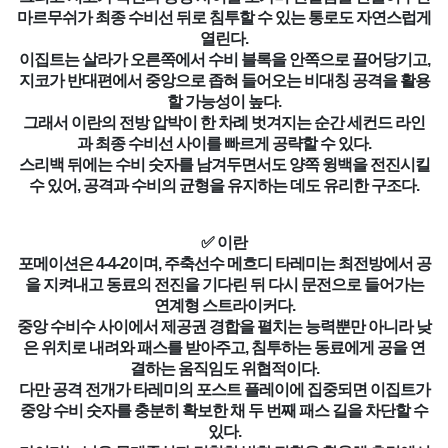
마르무쉬가 최종 수비선 뒤로 침투할 수 있는 통로도 자연스럽게
열린다.
이집트는 살라가 오른쪽에서 수비 블록을 안쪽으로 끌어당기고,
지코가 반대편에서 중앙으로 좁혀 들어오는 비대칭 공격을 활용
할 가능성이 높다.
그래서 이란의 전방 압박이 한 차례 벗겨지는 순간 세컨드 라인
과 최종 수비선 사이를 빠르게 공략할 수 있다.
스리백 뒤에는 수비 숫자를 남겨두면서도 양쪽 윙백을 전진시킬
수 있어, 공격과 수비의 균형을 유지하는 데도 유리한 구조다.
✅ 이란
포메이션은 4-4-2이며, 주축선수 메흐디 타레미는 최전방에서 공
을 지켜내고 동료의 전진을 기다린 뒤 다시 문전으로 들어가는
연계형 스트라이커다.
중앙 수비수 사이에서 제공권 경합을 펼치는 능력뿐만 아니라 낮
은 위치로 내려와 패스를 받아주고, 침투하는 동료에게 공을 연
결하는 움직임도 위협적이다.
다만 공격 전개가 타레미의 포스트 플레이에 집중되면 이집트가
중앙 수비 숫자를 충분히 확보한 채 두 번째 패스 길을 차단할 수
있다.