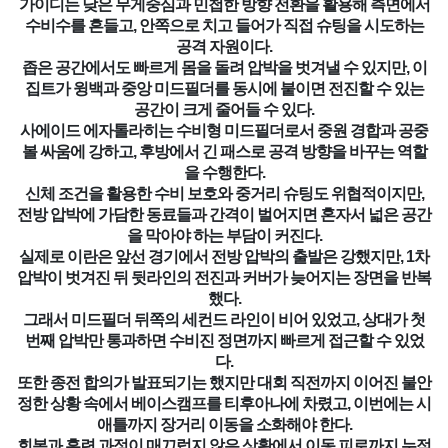
가이디는 낮은 무게중심과 민첩한 방향 전환을 활용해 측면에서
수비수를 흔들고, 안쪽으로 치고 들어가 직접 슈팅을 시도하는
공격 자원이다.
좁은 공간에서도 빠르게 몸을 돌려 압박을 벗겨낼 수 있지만, 이
집트가 윙백과 중앙 미드필더를 동시에 붙이면 전진할 수 있는
공간이 크게 줄어들 수 있다.
사에이드 에자톨라히는 수비형 미드필더로서 중원 경합과 공중
볼 싸움에 강하고, 후방에서 긴 패스로 공격 방향을 바꾸는 역할
을 수행한다.
신체 조건을 활용한 수비 보호와 중거리 슈팅도 위협적이지만,
전방 압박에 가담한 동료들과 간격이 벌어지면 혼자서 넓은 공간
을 막아야 하는 부담이 커진다.
실제로 이란은 앞선 경기에서 전방 압박의 출발은 강했지만, 1차
압박이 벗겨진 뒤 뒷라인의 전진과 커버가 늦어지는 장면을 반복
했다.
그래서 미드필더 뒤쪽의 세컨드 라인이 비어 있었고, 상대가 첫
번째 압박만 통과하면 수비진 정면까지 빠르게 접근할 수 있었
다.
또한 종전 합의가 발표되기는 했지만 대회 직전까지 이어진 불안
정한 상황 속에서 베이스캠프를 티후아나에 차렸고, 이번에는 시
애틀까지 장거리 이동을 소화해야 한다.
회복과 훈련 과정이 매끄럽지 않은 상황에서 이동 피로까지 누적