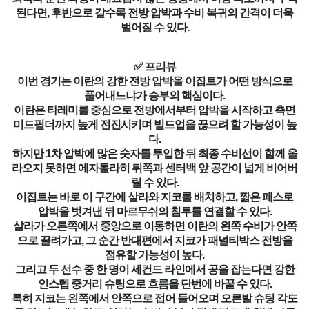
된다면, 후반으로 갈수록 전방 압박과 수비 복귀의 간격이 더욱
벌어질 수 있다.
✅ 프리뷰
이번 경기는 이란의 강한 전방 압박을 이집트가 어떤 방식으로
풀어내느냐가 승부의 핵심이다.
이란은 타레미를 중심으로 전방에서부터 압박을 시작하고 측면
미드필더까지 높게 전진시키며 빌드업을 끊으려 할 가능성이 높
다.
하지만 1차 압박에 많은 숫자를 투입한 뒤 최종 수비선이 함께 올
라오지 못하면 에자톨라히 뒤쪽과 센터백 앞 공간이 넓게 비어버
릴 수 있다.
이집트는 바로 이 구간에 살라와 지코를 배치하고, 짧은 패스로
압박을 벗겨낸 뒤 마르무쉬의 침투를 연결할 수 있다.
살라가 오른쪽에서 중앙으로 이동하면 이란의 왼쪽 수비가 안쪽
으로 끌려가고, 그 순간 반대편에서 지코가 패널티박스 전방을
점유할 가능성이 높다.
그리고 두 선수 중 한 명이 세컨드 라인에서 공을 잡는다면 강한
인스텝 중거리 슈팅으로 흐름을 단번에 바꿀 수 있다.
특히 지코는 왼쪽에서 안쪽으로 접어 들어오며 오른발 슈팅 각도