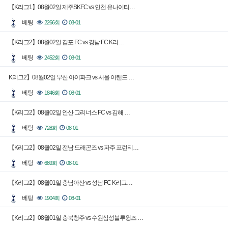
【K리그1】08월02일 제주SKFC vs 인천 유나이티…
베팅
2266회
08-01
【K리그2】08월02일 김포 FC vs 경남 FC K리…
베팅
2452회
08-01
K리그2】08월02일 부산 아이파크 vs 서울 이랜드 …
베팅
1846회
08-01
【K리그2】08월02일 안산 그리너스 FC vs 김해 …
베팅
728회
08-01
【K리그2】08월02일 전남 드래곤즈 vs 파주 프런티…
베팅
689회
08-01
【K리그2】08월01일 충남아산 vs 성남 FC K리그…
베팅
1904회
08-01
【K리그2】08월01일 충북청주 vs 수원삼성블루윙즈 …