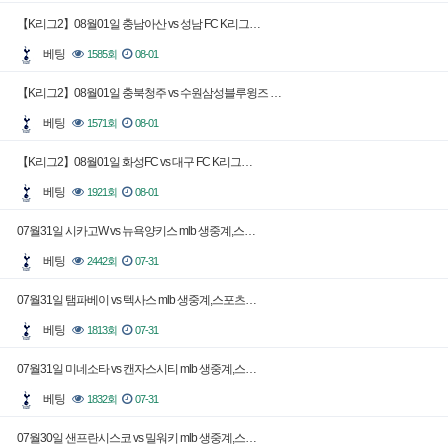
【K리그2】08월01일 충남아산 vs 성남 FC K리그…
베팅
1585회
08-01
【K리그2】08월01일 충북청주 vs 수원삼성블루윙즈 …
베팅
1571회
08-01
【K리그2】08월01일 화성FC vs 대구 FC K리그…
베팅
1921회
08-01
07월31일 시카고W vs 뉴욕양키스 mlb 생중계,스…
베팅
2442회
07-31
07월31일 탬파베이 vs 텍사스 mlb 생중계,스포츠…
베팅
1813회
07-31
07월31일 미네소타 vs 캔자스시티 mlb 생중계,스…
베팅
1832회
07-31
07월30일 샌프란시스코 vs 밀워키 mlb 생중계,스…