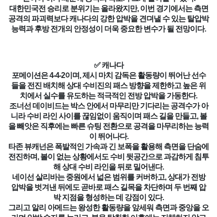
대한민국전 승리로 분위기는 올라왔지만, 이번 경기에서는 측면
공격의 파괴력보다 캐나다의 강한 압박을 견뎌낼 수 있는 탈압박
능력과 후방 전개의 안정성이 더욱 중요한 변수가 될 전망이다.
✅ 캐나다
포메이션은 4-4-2이며, 제시 마치 감독은 활동량이 뛰어난 선수
들을 전진 배치해 상대 수비진의 패스 방향을 제한하고 높은 위
치에서 실수를 유도하는 적극적인 전방 압박을 가동한다.
조너선 데이비드는 박스 안에서 마무리만 기다리는 공격수가 아
니라 수비 라인 사이를 끊임없이 움직이며 패스 길을 만들고, 볼
을 빼앗은 직후에는 빠른 슈팅 전환으로 공격을 마무리하는 능력
이 뛰어나다.
타존 뷰캐넌은 폭발적인 가속과 긴 보폭을 활용해 측면을 단숨에
전진하며, 볼이 없는 상황에서도 수비 뒷공간으로 과감하게 침투
해 상대 수비 라인을 뒤로 밀어낸다.
네이선 살리바는 중원에서 넓은 범위를 커버하고, 상대가 전방
압박을 벗겨낸 뒤에도 곧바로 패스 길목을 차단하며 두 번째 압
박 지점을 형성하는 데 강점이 있다.
그리고 알리 아메드는 왕성한 활동량을 앞세워 측면과 중앙을 오