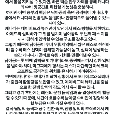
에서 볼을 지켜낼 수 있다면, 빠른 역습 한두 차례를 통해 캐나다
의 수비 뒷공간을 위협할 가능성은 충분하다.
하지만 이번 승부의 핵심은 남아공의 측면 공격력이 아니라, 후
방에서 캐나다의 전방 압박을 얼마나 안정적으로 풀어낼 수 있느
냐에 있다.
캐나다는 데이비드와 뷰캐넌이 앞선에서 패스 방향을 제한하고,
아메드와 살리바가 그 뒤를 받치며 남아공의 두 번째 패스 지점
까지 강하게 압박할 수 있는 구조를 갖추고 있다.
그렇기 때문에 남아공이 수비 위험지역에서 짧은 패스로 전진하
려 할수록 패스 선택이 급해질 가능성이 높고, 실책이 발생하는
순간 캐나다가 곧바로 슈팅 기회를 만들어낼 수 있다.
남아공은 첫 번째 압박을 벗겨내더라도 중원에서 다시 강한 압박
을 받아야 하며, 막고파에게 향하는 패스가 차단되면 마세코와
모포켕도 공격적인 위치를 유지하기 어려워진다.
반면에 캐나다는 코네가 이탈한 상황에서도 초니에르와 살리바
가 중원의 활동량을 보완할 수 있고, 데이비드와 뷰캐넌을 중심
으로 한 전방 압박의 강도 역시 유지할 수 있다.
그리고 경기 후반에는 래린의 문전 움직임과 골 결정력까지 활용
할 수 있기 때문에, 시간이 흐를수록 남아공 수비진이 감당해야
할 부담은 더욱 커질 수밖에 없다.
결국 탈압박 능력과 공수 전환 속도, 전방 압박의 조직력에서 캐
나다가 확실한 우위를 점하고 있으며, 남아공의 후방 전개가 흔