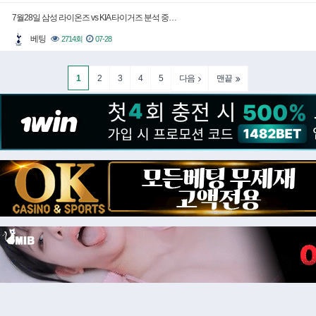
7월28일 삼성 라이온즈 vs KIA 타이거즈 분석 중…
베팅
2714회
07-28
1
2
3
4
5
다음
맨끝