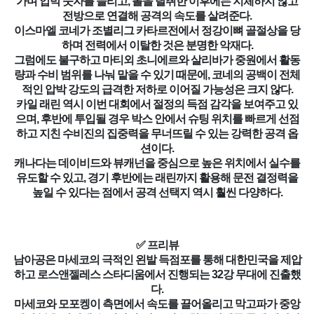
가며 압박 숫자를 늘리고, 볼을 탈취한 이후에는 지체하지 않고
전방으로 연결해 공격의 속도를 살려준다.
이스마엘 코네가 조별리그 카타르전에서 정강이뼈 골절상을 당
하며 전력에서 이탈한 것은 분명한 악재다.
그럼에도 불구하고 마티외 초니에르와 살리바가 중원에서 활동
량과 수비 범위를 나눠 맡을 수 있기 때문에, 코네의 공백이 전체
적인 압박 강도의 급격한 저하로 이어질 가능성은 크지 않다.
카일 래린 역시 이번 대회에서 절정의 득점 감각을 보여주고 있
으며, 후반에 투입될 경우 박스 안에서 슈팅 위치를 빠르게 선점
하고 지친 수비진의 집중력을 무너뜨릴 수 있는 강력한 공격 옵
션이다.
캐나다는 데이비드와 뷰캐넌을 중심으로 높은 위치에서 실수를
유도할 수 있고, 경기 후반에는 래린까지 활용해 문전 결정력을
높일 수 있다는 점에서 공격 선택지 역시 훨씬 다양하다.
✅ 프리뷰
남아공은 마세코의 극적인 왼발 득점포를 통해 대한민국을 제압
하고 로스앤젤레스 스타디움에서 진행되는 32강 무대에 진출했
다.
마세코와 모포켕이 측면에서 속도를 끌어올리고 막고파가 중앙