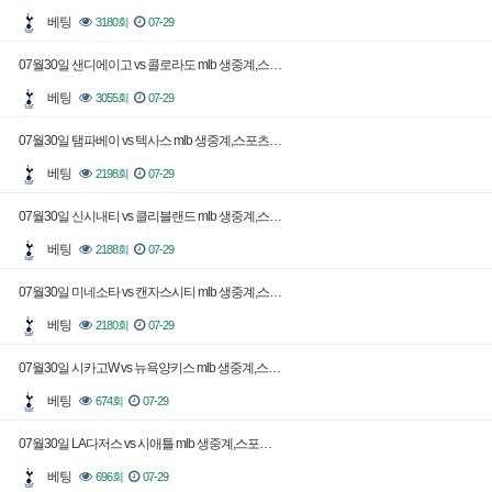
베팅
3180회
07-29
07월30일 샌디에이고 vs 콜로라도 mlb 생중계,스…
베팅
3055회
07-29
07월30일 탬파베이 vs 텍사스 mlb 생중계,스포츠…
베팅
2198회
07-29
07월30일 신시내티 vs 클리블랜드 mlb 생중계,스…
베팅
2188회
07-29
07월30일 미네소타 vs 캔자스시티 mlb 생중계,스…
베팅
2180회
07-29
07월30일 시카고W vs 뉴욕양키스 mlb 생중계,스…
베팅
674회
07-29
07월30일 LA다저스 vs 시애틀 mlb 생중계,스포…
베팅
696회
07-29