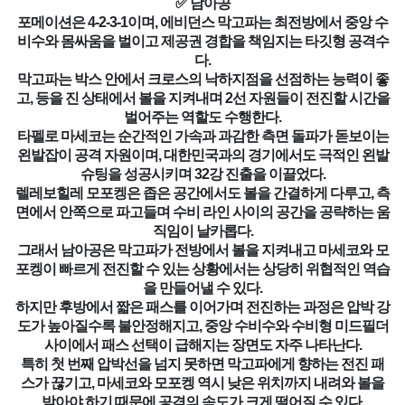
✅ 남아공
포메이션은 4-2-3-1이며, 에비던스 막고파는 최전방에서 중앙 수
비수와 몸싸움을 벌이고 제공권 경합을 책임지는 타깃형 공격수
다.
막고파는 박스 안에서 크로스의 낙하지점을 선점하는 능력이 좋
고, 등을 진 상태에서 볼을 지켜내며 2선 자원들이 전진할 시간을
벌어주는 역할도 수행한다.
타펠로 마세코는 순간적인 가속과 과감한 측면 돌파가 돋보이는
왼발잡이 공격 자원이며, 대한민국과의 경기에서도 극적인 왼발
슈팅을 성공시키며 32강 진출을 이끌었다.
렐레보힐레 모포켕은 좁은 공간에서도 볼을 간결하게 다루고, 측
면에서 안쪽으로 파고들며 수비 라인 사이의 공간을 공략하는 움
직임이 날카롭다.
그래서 남아공은 막고파가 전방에서 볼을 지켜내고 마세코와 모
포켕이 빠르게 전진할 수 있는 상황에서는 상당히 위협적인 역습
을 만들어낼 수 있다.
하지만 후방에서 짧은 패스를 이어가며 전진하는 과정은 압박 강
도가 높아질수록 불안정해지고, 중앙 수비수와 수비형 미드필더
사이에서 패스 선택이 급해지는 장면도 자주 나타난다.
특히 첫 번째 압박선을 넘지 못하면 막고파에게 향하는 전진 패
스가 끊기고, 마세코와 모포켕 역시 낮은 위치까지 내려와 볼을
받아야 하기 때문에 공격의 속도가 크게 떨어질 수 있다.