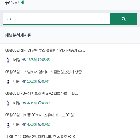
댓글
0개
패널분석게시판
08월05일 첼시 vs 유벤투스 클럽친선경기 생중계,스…
베팅
1628회
08-05
08월06일 아스널 vs 레알 베티스 클럽친선경기 생중…
베팅
1602회
08-04
08월03일 PSV 에인트호벤 vs AZ 알크마르 네덜…
베팅
3714회
08-02
08월03일 리버풀 FC vs 리즈 유나이티드 FC 친…
베팅
4566회
08-02
【K리그1】08월02일 대전 시티즌 vs 광주 FC K…