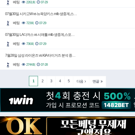
베팅
2261회
07-29
07월30일 시카고W vs 뉴욕양키스 mlb 생중계,스…
베팅
723회
07-29
07월30일 LA다저스 vs 시애틀 mlb 생중계,스포…
베팅
736회
07-29
7월28일 삼성 라이온즈 vs KIA 타이거즈 분석 중…
베팅
2744회
07-28
1
2
3
4
5
다음
맨끝