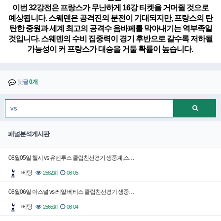
이번 32강전은 프랑스가 무난하게 16강 티켓을 거머쥘 것으로
예상됩니다. 스웨덴은 공격진의 분전이 기대되지만, 프랑스의 탄
탄한 중원과 세계 최고의 공격수 음바페를 막아내기는 역부족일
것입니다. 스웨덴의 수비 집중력이 경기 후반으로 갈수록 저하될
가능성이 커 프랑스가 대승을 거둘 확률이 높습니다.
댓글
0개
패널분석게시판
08월05일 첼시 vs 유벤투스 클럽친선경기 생중계,스…
베팅
2582회
08-05
08월06일 아스널 vs 레알 베티스 클럽친선경기 생중…
베팅
2565회
08-04