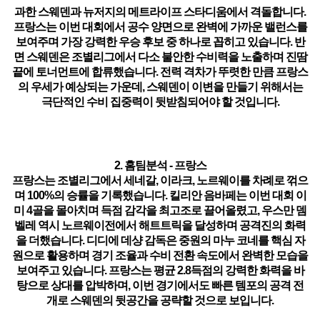
과한 스웨덴과 뉴저지의 메트라이프 스타디움에서 격돌합니다.
프랑스는 이번 대회에서 공수 양면으로 완벽에 가까운 밸런스를
보여주며 가장 강력한 우승 후보 중 하나로 꼽히고 있습니다. 반
면 스웨덴은 조별리그에서 다소 불안한 수비력을 노출하며 진땀
끝에 토너먼트에 합류했습니다. 전력 격차가 뚜렷한 만큼 프랑스
의 우세가 예상되는 가운데, 스웨덴이 이변을 만들기 위해서는
극단적인 수비 집중력이 뒷받침되어야 할 것입니다.
2. 홈팀분석 - 프랑스
프랑스는 조별리그에서 세네갈, 이라크, 노르웨이를 차례로 꺾으
며 100%의 승률을 기록했습니다.
킬리안 음바페
는 이번 대회 이
미 4골을 몰아치며 득점 감각을 최고조로 끌어올렸고,
우스만 뎀
벨레
역시 노르웨이전에서 해트트릭을 달성하며 공격진의 화력
을 더했습니다. 디디에 데샹 감독은 중원의
마누 코네
를 핵심 자
원으로 활용하며 경기 조율과 수비 전환 속도에서 완벽한 모습을
보여주고 있습니다. 프랑스는 평균 2.8득점의 강력한 화력을 바
탕으로 상대를 압박하며, 이번 경기에서도 빠른 템포의 공격 전
개로 스웨덴의 뒷공간을 공략할 것으로 보입니다.