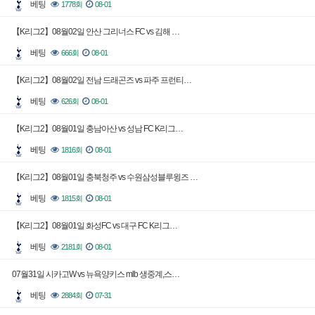
베팅
1778회
08-01
【K리그2】08월02일 안산 그리너스 FC vs 김해 …
베팅
666회
08-01
【K리그2】08월02일 전남 드래곤즈 vs 파주 프런티…
베팅
626회
08-01
【K리그2】08월01일 충남아산 vs 성남 FC K리그…
베팅
1816회
08-01
【K리그2】08월01일 충북청주 vs 수원삼성블루윙즈 …
베팅
1815회
08-01
【K리그2】08월01일 화성FC vs 대구 FC K리그…
베팅
2181회
08-01
07월31일 시카고W vs 뉴욕양키스 mlb 생중계,스…
베팅
2884회
07-31