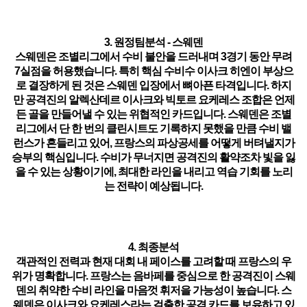
3. 원정팀분석 - 스웨덴
스웨덴은 조별리그에서 수비 불안을 드러내며 3경기 동안 무려
7실점을 허용했습니다. 특히 핵심 수비수
이사크 히엔
이 부상으
로 결장하게 된 것은 스웨덴 입장에서 뼈아픈 타격입니다. 하지
만 공격진의
알렉산데르 이사크
와
빅토르 요케레스
조합은 언제
든 골을 만들어낼 수 있는 위협적인 카드입니다. 스웨덴은 조별
리그에서 단 한 번의 클린시트도 기록하지 못했을 만큼 수비 밸
런스가 흔들리고 있어, 프랑스의 파상공세를 어떻게 버텨낼지가
승부의 핵심입니다. 수비가 무너지면 공격진의 활약조차 빛을 잃
을 수 있는 상황이기에, 최대한 라인을 내리고 역습 기회를 노리
는 전략이 예상됩니다.
4. 최종분석
객관적인 전력과 현재 대회 내 페이스를 고려할 때 프랑스의 우
위가 명확합니다. 프랑스는 음바페를 중심으로 한 공격진이 스웨
덴의 취약한 수비 라인을 마음껏 휘저을 가능성이 높습니다. 스
웨덴은 이사크와 요케레스라는 걸출한 공격 카드를 보유하고 있