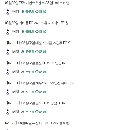
08월03일 PSV 에인트호벤 vs AZ 알크마르 네덜…
베팅
5347회
08-02
08월03일 리버풀 FC vs 리즈 유나이티드 FC 친…
베팅
6395회
08-02
【K리그1】08월02일 대전 시티즌 vs 광주 FC K…
베팅
4647회
08-01
【K리그1】08월02일 울산HD vs FC 안양 K리그…
베팅
2842회
08-01
【K리그1】08월02일 제주SKFC vs 인천 유나이티…
베팅
2179회
08-01
【K리그2】08월02일 김포 FC vs 경남 FC K리…
베팅
2378회
08-01
K리그2】08월02일 부산 아이파크 vs 서울 이랜드 …