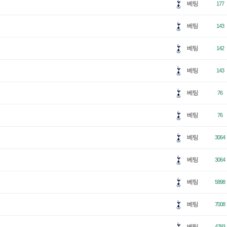
베팅
177
베팅
143
베팅
142
베팅
143
베팅
76
베팅
76
베팅
3064
베팅
3064
베팅
5898
베팅
7008
베팅
4793