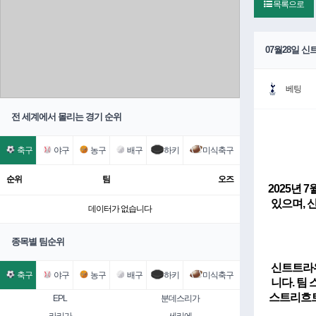
목록으로
07월28일 
베팅
전 세계에서 몰리는 경기 순위
축구
야구
농구
배구
하키
미식축구
순위
팀
오즈
2025년
있으며, 
데이터가 없습니다
종목별 팀순위
신트트라위
축구
야구
농구
배구
하키
미식축구
니다.
팀 
스트리흐트
EPL
분데스리가