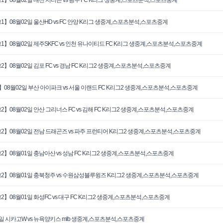
1】08월02일 울산HD vs FC 안양 K리그 생중계,스포츠분석,스포츠중계
1】08월02일 제주SKFC vs 인천 유나이티드 FC K리그 생중계,스포츠분석,스포츠중계
2】08월02일 김포 FC vs 경남 FC K리그2 생중계,스포츠분석,스포츠중계
】08월02일 부산 아이파크 vs 서울 이랜드 FC K리그2 생중계,스포츠분석,스포츠중계
2】08월02일 안산 그리너스 FC vs 김해 FC K리그2 생중계,스포츠분석,스포츠중계
2】08월02일 전남 드래곤즈 vs 파주 프런티어 K리그2 생중계,스포츠분석,스포츠중계
2】08월01일 충남아산 vs 성남 FC K리그2 생중계,스포츠분석,스포츠중계
2】08월01일 충북청주 vs 수원삼성블루윙즈 K리그2 생중계,스포츠분석,스포츠중계
2】08월01일 화성FC vs 대구 FC K리그2 생중계,스포츠분석,스포츠중계
1일 시카고W vs 뉴욕양키스 mlb 생중계,스포츠분석,스포츠중계