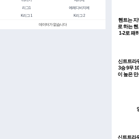
라리가
세리에
리그1
에레디비지에
K리그 1
K리그 2
헨트는 지
데이터가 없습니다
로 하는 
1-2로 
신트트라위
3승 9무 
이 높은 만
신트트라위