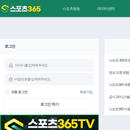
스포츠방송
데이터센터
로그인
스포츠 365에
영상 요청 방법
스포츠365 제
자동 로그인
회원가입
공식 24시간 
로그인 하기
스포츠365 이