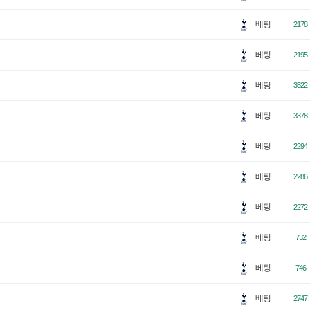
베팅
2178
베팅
2195
베팅
3522
베팅
3378
베팅
2294
베팅
2286
베팅
2272
베팅
732
베팅
746
베팅
2747