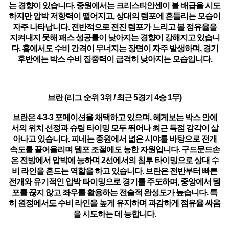
는 경향이 있습니다. 중원에서는 크리스티안센이 볼 배급을 시도
하지만 압박 저항력이 떨어지고, 상대의 템포에 흔들리는 모습이
자주 나타납니다. 전반적으로 전진 템포가 느리고 볼 점유율을
지켜내지 못해 패스 성공률이 낮아지는 경향이 강해지고 있습니
다. 홈에서도 수비 간격이 무너지는 장면이 자주 발생하며, 경기
후반에는 박스 수비 집중력이 급격히 낮아지는 모습입니다.
브란 (리그 순위 3위 / 최근 5경기 4승 1무)
브란은 4-3-3 포메이션을 채택하고 있으며, 헤게보는 박스 안에
서의 위치 선정과 슈팅 타이밍 모두 뛰어나 최근 득점 감각이 살
아나고 있습니다. 피네는 중원에서 넓은 시야를 바탕으로 전개
속도를 끌어올리며 템포 조절에도 능한 자원입니다. 구드문드손
은 전방에서 압박에 능하며 2선에서의 침투 타이밍으로 상대 수
비 라인을 흔드는 역할을 하고 있습니다. 브란은 전반부터 빠른
전개와 유기적인 압박 타이밍으로 경기를 주도하며, 중앙에서 템
포를 끊지 않고 좌우를 활용하는 전술적 완성도가 높습니다. 특
히 원정에서도 수비 라인을 높게 유지하며 과감하게 점유율 싸움
을 시도하는 데 능합니다.