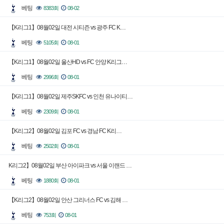
베팅
8383회
08-02
【K리그1】08월02일 대전 시티즌 vs 광주 FC K…
베팅
5105회
08-01
【K리그1】08월02일 울산HD vs FC 안양 K리그…
베팅
2996회
08-01
【K리그1】08월02일 제주SKFC vs 인천 유나이티…
베팅
2309회
08-01
【K리그2】08월02일 김포 FC vs 경남 FC K리…
베팅
2502회
08-01
K리그2】08월02일 부산 아이파크 vs 서울 이랜드 …
베팅
1880회
08-01
【K리그2】08월02일 안산 그리너스 FC vs 김해 …
베팅
753회
08-01