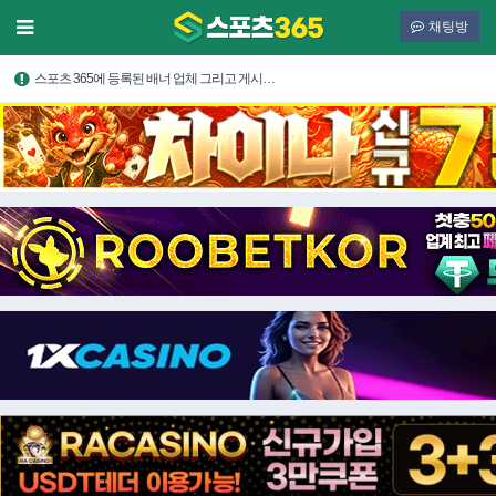
채팅방
스포츠 365에 등록된 배너 업체 그리고 게시…