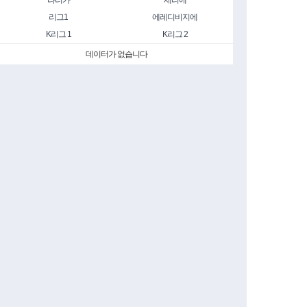
라리가
세리에
리그1
에레디비지에
K리그 1
K리그 2
데이터가 없습니다