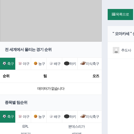
목록으로
" 오마카세 " 
전 세계에서 몰리는 경기 순위
추도사
축구
야구
농구
배구
하키
미식축구
순위
팀
오즈
데이터가 없습니다
종목별 팀순위
축구
야구
농구
배구
하키
미식축구
EPL
분데스리가