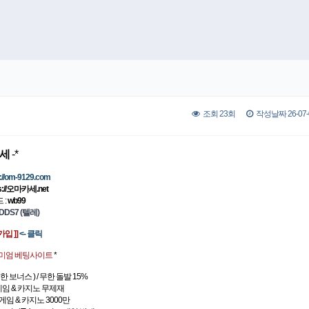
조회 23회
작성날짜 26-07-0
세
-*
s://om-9129.com
ps://오마카세.net
 :
wb99
DDS7 (텔레)
가입 ]]
<- 클릭
리미엄 베팅사이트
*
제한 보너스 ) / 무한 돌발 15%
게임 & 카지노 무제재
니게임 & 카지노 3000만