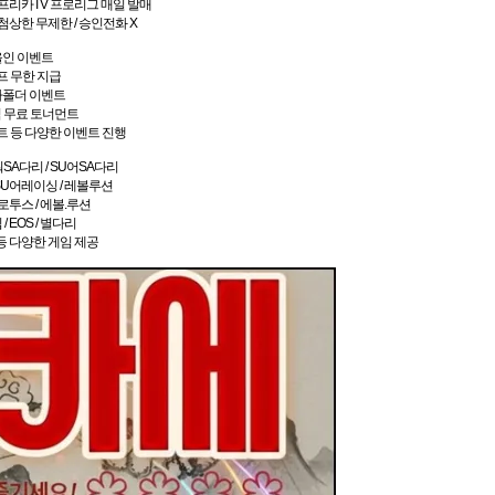
 아프리카TV 프로리그 매일 발매
첨상한 무제한 / 승인전화 X
 올인 이벤트
콤프 무한 지급
 다폴더 이벤트
덤 무료 토너먼트
벤트 등 다양한 이벤트 진행
워SA다리 / SU어SA다리
 SU어레이싱 / 레볼루션
 로투스 / 에볼.루션
/ EOS / 별다리
 등 다양한 게임 제공