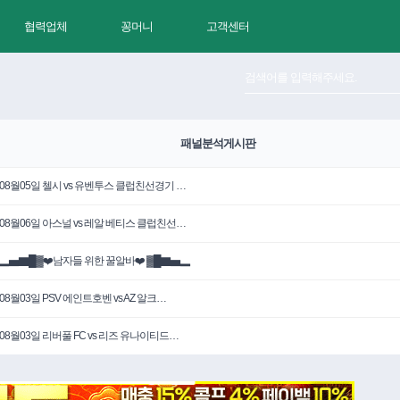
협력업체
꽁머니
고객센터
패널분석게시판
08월05일 첼시 vs 유벤투스 클럽친선경기 …
08월06일 아스널 vs 레알 베티스 클럽친선…
▂▅▇█▓❤️남자들 위한 꿀알바❤️ ▓█▇▅▂
08월03일 PSV 에인트호벤 vs AZ 알크…
08월03일 리버풀 FC vs 리즈 유나이티드…