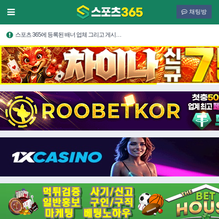
채팅방
스포츠 365에 등록된 배너 업체 그리고 게시…