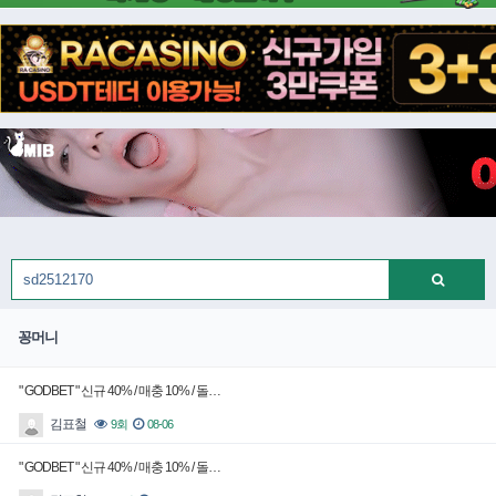
꽁머니
" GODBET " 신규 40% / 매충 10% / 돌…
김표철
9회
08-06
" GODBET " 신규 40% / 매충 10% / 돌…