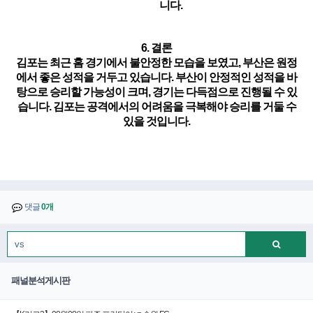
니다.
6. 결론
김포는 최근 홈 경기에서 불안정한 모습을 보였고, 부산은 원정
에서 좋은 성적을 거두고 있습니다. 부산이 안정적인 성적을 바
탕으로 승리할 가능성이 크며, 경기는 다득점으로 진행될 수 있
습니다. 김포는 공격에서의 어려움을 극복해야 승리를 거둘 수
있을 것입니다.
댓글
0개
패널분석게시판