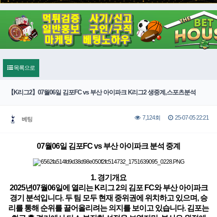
목록으로
【K리그2】07월06일 김포FC vs 부산 아이파크 K리그2 생중계,스포츠분석
25-07-05 22:21
7,124회
베팅
07월06일 김포FC vs 부산 아이파크 분석 중계
1. 경기개요
2025년07월06일에 열리는 K리그 2의 김포 FC와 부산 아이파크
경기 분석입니다. 두 팀 모두 현재 중위권에 위치하고 있으며, 승
리를 통해 순위를 끌어올리려는 의지를 보이고 있습니다. 김포는