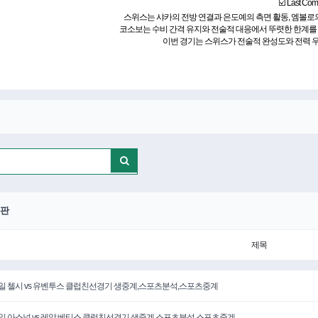
☑️ Last Co
스위스는 샤카의 전방 연결과 은도예의 측면 활동, 엠볼로
코소보는 수비 간격 유지와 전술적 대응에서 뚜렷한 한계를 
이번 경기는 스위스가 전술적 완성도와 전력 
판
제목
5일 첼시 vs 유벤투스 클럽친선경기 생중계,스포츠분석,스포츠중계
6일 아스널 vs 레알 베티스 클럽친선경기 생중계,스포츠분석,스포츠중계