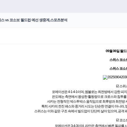
스위스 vs 코소보 월드컵 예선 생중계,스포츠분석
09월 06일 월
스위스 코소
스위스 코소
☑️ 스위
포메이션은 4-1-4-1이며, 엠볼로는 최전방에서 강한 
은도예는 측면에서 왕성한 활동량으로 크로스와 침투를 
샤카는 전형적인 박스투박스 움직임으로 최후방과 최전방 사
특히 샤카의 전진 패스와 중거리 시도는 단순한 연결이 아니라,
스위스는 이와 같은 구조 속에서 빌드업이 단단히 살아 있으며, 공격 
☑️ 코소
포메이션은 3-4-3이며, 라만은 측면에서 빠른 돌파를