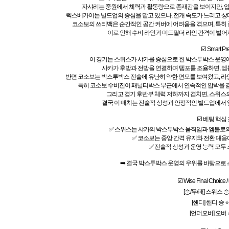
자샤리는 중원에서 체력과 활동량으로 존재감을 보이지만, 압
렉스베카이는 빌드업의 중심을 맡고 있으나, 전개 속도가 느리고 상
코소보의 쓰리백은 순간적인 공간 커버에 어려움을 겪으며, 특히
이로 인해 수비 라인과 미드필더 라인 간격이 벌어
☑️ Smart Pr
이 경기는 스위스가 샤카를 중심으로 한 박스투박스 운영에
샤카가 후방과 전방을 연결하며 템포를 조율하면, 엠
반면 코소보는 박스투박스 전술에 유난히 약한 면모를 보여왔고, 라
특히 코소보 수비진이 패널티박스 부근에서 연속적인 압박을 감
그리고 경기 후반부 체력 저하까지 겹치면, 스위스의
결국 이 매치는 전술적 상성과 안정적인 빌드업에서 
☑️ 베팅 핵심
✅ 스위스는 샤카의 박스투박스 움직임과 엠볼로의
✅ 코소보는 중앙 간격 유지와 전환 대
✅ 전술적 상성과 운영 능력 모두
➡️ 결국 박스투박스 운영의 우위를 바탕으로
☑️ Wise Final Choi
[승/무/패] 스위스 승 
[핸디] 핸디 승 ⭐
[언더오버] 오버 ⭐