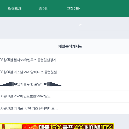
협력업체
꽁머니
고객센터
패널분석게시판
08월05일 첼시 vs 유벤투스 클럽친선경기 …
08월06일 아스널 vs 레알 베티스 클럽친선…
▂▅▇█▓❤️남자들 위한 꿀알바❤️ ▓█▇▅▂
08월03일 PSV 에인트호벤 vs AZ 알크…
08월03일 리버풀 FC vs 리즈 유나이티드…