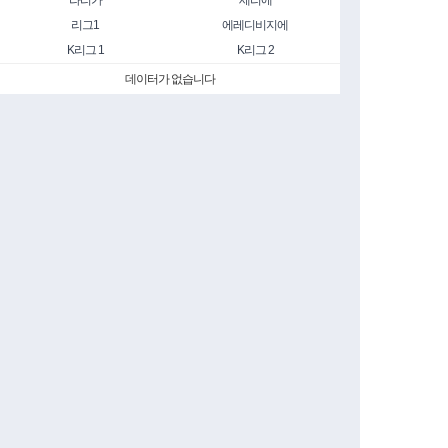
라리가
세리에
리그1
에레디비지에
K리그 1
K리그 2
데이터가 없습니다