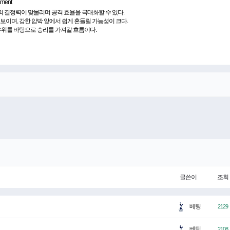
mment
의 결정력이 맞물리며 공격 효율을 극대화할 수 있다.
보이며, 강한 압박 앞에서 쉽게 흔들릴 가능성이 크다.
우위를 바탕으로 승리를 가져갈 흐름이다.
글쓴이
조회
베팅
2129
베팅
2108