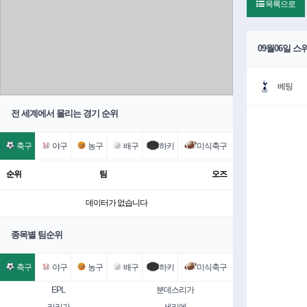
목록으로
09월06일 
베팅
전 세계에서 몰리는 경기 순위
축구
야구
농구
배구
하키
미식축구
순위
팀
오즈
데이터가 없습니다
종목별 팀순위
축구
야구
농구
배구
하키
미식축구
EPL
분데스리가