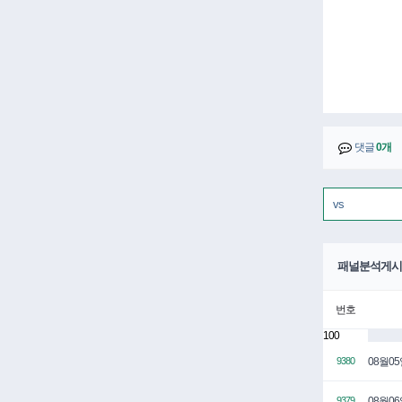
댓글
0개
패널분석게시
번호
100
08월0
9380
08월0
9379