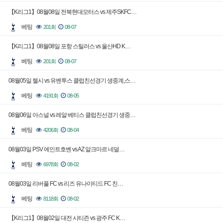
【K리그1】08월08일 전북현대모터스 vs 제주SKFC…
베팅
201회
08-07
【K리그1】08월08일 포항 스틸러스 vs 울산HD K…
베팅
201회
08-07
08월05일 첼시 vs 유벤투스 클럽친선경기 생중계,스…
베팅
4191회
08-05
08월06일 아스널 vs 레알 베티스 클럽친선경기 생중…
베팅
4206회
08-04
08월03일 PSV 에인트호벤 vs AZ 알크마르 네덜…
베팅
6978회
08-02
08월03일 리버풀 FC vs 리즈 유나이티드 FC 친…
베팅
8118회
08-02
【K리그1】08월02일 대전 시티즌 vs 광주 FC K…