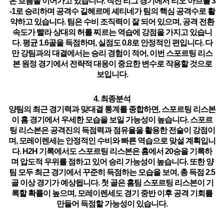
은 흐름을 이어가고 있습니다. 직전 리그 경기에서 리오 아브를 3
-1로 승리하며
공격수 길헤르메 셰티네
가 팀의 핵심 공격수로 활
약하고 있습니다. 팀은 수비 조직력이 잘 되어 있으며, 공격 전환
속도가 빨라 상대의 허를 찌르는 역습에 강점을 가지고 있습니
다. 평균 1.6골을 득점하며, 실점도 0.8로 안정적인 편입니다. 다
만 강팀과의 대결에서는 승리 경험이 적어, 이번 스포르팅 리스
본 원정 경기에서 전략적 대응이 중요한 변수로 작용할 것으로
보입니다.
4. 최종분석
양팀의 최근 경기력과 맞대결 통계를 종합하면, 스포르팅 리스본
이 홈 경기에서 우세한 모습을 보일 가능성이 높습니다.
스포르
팅 리스본은 공격진의 득점력과 점유율을 활용한 전술
이 강점이
며, 모레이렌세는 안정적인 수비와 빠른 역습으로 맞설 계획입니
다. H2H 기록에서도 스포르팅 리스본은 홈에서 20승을 기록하
며 압도적 우위를 점하고 있어 승리 가능성이 높습니다. 또한 양
팀 모두 최근 경기에서 꾸준히 득점하는 모습을 보여,
총 득점 2.5
골 이상 경기가 예상
됩니다. 첫 골은 홈팀 스포르팅 리스본이 기
록할 확률이 높으며, 모레이렌세도 경기 중반 이후 공격 기회를
만들어 득점할 가능성이 있습니다.