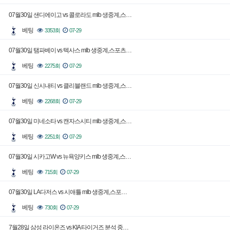
07월30일 샌디에이고 vs 콜로라도 mlb 생중계,스…
베팅
3353회
07-29
07월30일 탬파베이 vs 텍사스 mlb 생중계,스포츠…
베팅
2275회
07-29
07월30일 신시내티 vs 클리블랜드 mlb 생중계,스…
베팅
2268회
07-29
07월30일 미네소타 vs 캔자스시티 mlb 생중계,스…
베팅
2251회
07-29
07월30일 시카고W vs 뉴욕양키스 mlb 생중계,스…
베팅
715회
07-29
07월30일 LA다저스 vs 시애틀 mlb 생중계,스포…
베팅
730회
07-29
7월28일 삼성 라이온즈 vs KIA 타이거즈 분석 중…