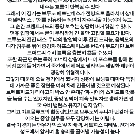
생되고, 그렇기 때문에 상대에게 파이널 서드 지역을 여러 차례
내주는 흐름이 반복될 수 있다.
그래서 이 경기는 브루노 페르난데스가 전방으로 올라서며 상대
패널티박스 근처를 점유하는 장면이 자주 나올 가능성이 높고,
그 순간 브렌트퍼드의 중앙 보호는 상당히 버거워질 수 있다.
맨유 입장에서는 굳이 무리하게 긴 볼만 고집할 필요가 없다.
브루노의 전진 패스, 쿠냐의 탈압박 이후 전진 드리블, 음뵈모의
대각 침투를 묶어 중앙과 하프스페이스를 번갈아 두드리면 브렌
트퍼드의 수비 블록을 충분히 흔들 수 있다.
또한 최근 맨유는 특히 코너킥 상황에서 니어 포스트를 향해 런
닝 점프해 들어가면서 중간에서 헤더로 짤라먹는 세밀한 패턴이
굉장히 위협적이다.
그렇기 때문에 오늘 경기에서 코너킥 상황이 발생될 때마다 득점
에 가까운 좋은 장면을 여러 차례 만들어낼 것으로 예상된다.
브렌트퍼드가 티아고의 박스 안 존재감과 샤데의 스피드로 맞불
을 놓을 수는 있겠지만, 중앙 압박이 계속 엇박자로 흘러가면 결
국 수비 밸런스 유지가 쉽지 않다.
그리고 야르몰류크의 활동량만으로 브루노와 쿠냐가 번갈아 들
어오는 중앙 침투를 모두 감당하기는 어렵다.
결국 이 경기는 맨유가 박스 앞 지배력, 세트피스 디테일, 전개 완
성도에서 앞서며 홈 승리를 끌어낼 가능성이 높다.