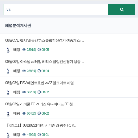
패널분석게시판
08월05일 첼시 vs 유벤투스 클럽친선경기 생중계,스…
베팅
2391회
08-05
08월06일 아스널 vs 레알 베티스 클럽친선경기 생중…
베팅
2386회
08-04
08월03일 PSV 에인트호벤 vs AZ 알크마르 네덜…
베팅
5025회
08-02
08월03일 리버풀 FC vs 리즈 유나이티드 FC 친…
베팅
6045회
08-02
【K리그1】08월02일 대전 시티즌 vs 광주 FC K…
베팅
4499회
08-01