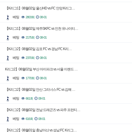
【K리그1】08월02일 울산HD vs FC 안양 K리그…
베팅
2803회
08-01
【K리그1】08월02일 제주SKFC vs 인천 유나이티…
베팅
2175회
08-01
【K리그2】08월02일 김포 FC vs 경남 FC K리…
베팅
2370회
08-01
K리그2】08월02일 부산 아이파크 vs 서울 이랜드 …
베팅
1770회
08-01
【K리그2】08월02일 안산 그리너스 FC vs 김해 …
베팅
661회
08-01
【K리그2】08월02일 전남 드래곤즈 vs 파주 프런티…
베팅
616회
08-01
【K리그2】08월01일 충남아산 vs 성남 FC K리그…