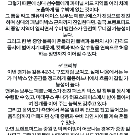
그렇기 때문에 상대 선수들에게 파이널 서드 지역을 여러 차례
노출하게 될 수밖에 없는 것이다.
그 틈을 타고 맨유의 에이스 브루노 페르난데스가 전방으로 전진
하며 상대의 패널티박스 근처까지 진입한다면, 결국 브렌트퍼드
의 중앙 지역이 열리면서 수비 밸런스가 완전히 무너질 가능성이
높다.
그리고 한 번 중앙 블록이 흔들리면 풀백과 볼란치 사이 간격도
동시에 벌어지기 때문에, 컷백과 박스 앞 슈팅을 연속으로 허용
하는 장면까지 이어질 수 있다.
✅ 프리뷰
이번 경기는 같은 4-2-3-1 구도처럼 보여도, 실제 내용에서는 누
가 더 박스 앞 공간을 정교하게 활용하느냐에서 흐름이 갈릴 가
능성이 높다.
맨유는 브루노 페르난데스가 전진 패스와 박스 앞 침투를 동시에
수행할 수 있고, 마테우스 쿠냐가 하프스페이스에서 받아 돌아서
며 전개를 이어 주는 능력도 갖추고 있다.
그리고 음뵈모가 측면에서 폭을 벌린 뒤 안으로 접고 들어오는
움직임까지 더해지면 상대 중원과 수비 라인 사이를 계속 흔들
수 있다.
반면 브렌트퍼드는 중원 압박 타이밍이 어긋나는 경우가 종종 발