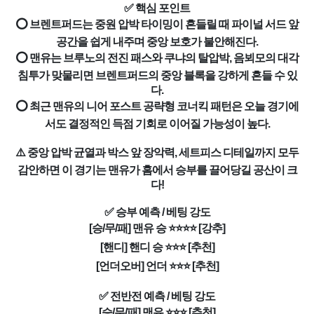
✅ 핵심 포인트
⭕ 브렌트퍼드는 중원 압박 타이밍이 흔들릴 때 파이널 서드 앞
공간을 쉽게 내주며 중앙 보호가 불안해진다.
⭕ 맨유는 브루노의 전진 패스와 쿠냐의 탈압박, 음뵈모의 대각
침투가 맞물리면 브렌트퍼드의 중앙 블록을 강하게 흔들 수 있
다.
⭕ 최근 맨유의 니어 포스트 공략형 코너킥 패턴은 오늘 경기에
서도 결정적인 득점 기회로 이어질 가능성이 높다.
⚠️ 중앙 압박 균열과 박스 앞 장악력, 세트피스 디테일까지 모두
감안하면 이 경기는 맨유가 홈에서 승부를 끌어당길 공산이 크
다!
✅ 승부 예측 / 베팅 강도
[승/무/패] 맨유 승 ⭐⭐⭐⭐ [강추]
[핸디] 핸디 승 ⭐⭐⭐ [추천]
[언더오버] 언더 ⭐⭐⭐ [추천]
✅ 전반전 예측 / 베팅 강도
[승/무/패] 맨유 ⭐⭐⭐ [추천]