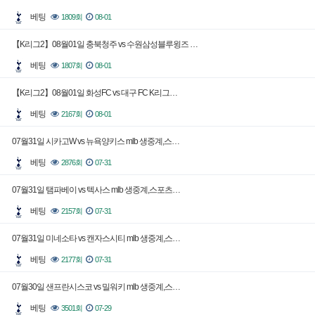
베팅
1809회
08-01
【K리그2】08월01일 충북청주 vs 수원삼성블루윙즈 …
베팅
1807회
08-01
【K리그2】08월01일 화성FC vs 대구 FC K리그…
베팅
2167회
08-01
07월31일 시카고W vs 뉴욕양키스 mlb 생중계,스…
베팅
2876회
07-31
07월31일 탬파베이 vs 텍사스 mlb 생중계,스포츠…
베팅
2157회
07-31
07월31일 미네소타 vs 캔자스시티 mlb 생중계,스…
베팅
2177회
07-31
07월30일 샌프란시스코 vs 밀워키 mlb 생중계,스…
베팅
3501회
07-29