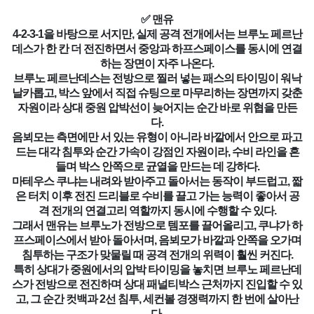
✅ 맨유
4-2-3-1을 바탕으로 서지만, 실제 공격 전개에서는 브루노 페르난
데스가 한 칸 더 전진하면서 중앙과 하프스페이스를 동시에 연결
하는 장면이 자주 나온다.
브루노 페르난데스는 전방으로 찔러 넣는 패스의 타이밍이 워낙
날카롭고, 박스 앞에서 직접 슈팅으로 마무리하는 장면까지 갖춘
자원이라 상대 중원 압박선이 늦어지는 순간 바로 위협을 만든
다.
음뵈모는 측면에만 서 있는 유형이 아니라 바깥에서 안으로 파고
드는 대각 침투와 순간 가속이 강점인 자원이라, 수비 라인을 흔
들며 박스 안쪽으로 균열을 만드는 데 강하다.
마테우스 쿠냐는 내려와 받아주고 돌아서는 동작이 부드럽고, 짧
은 터치 이후 전진 드리블로 수비를 끌고 가는 능력이 좋아서 공
격 전개의 연결고리 역할까지 동시에 수행할 수 있다.
그래서 맨유는 브루노가 전방으로 템포를 끌어올리고, 쿠냐가 하
프스페이스에서 받아 돌아서며, 음뵈모가 바깥과 안쪽을 오가며
침투하는 구조가 맞물릴 때 공격 전개의 위력이 훨씬 커진다.
특히 상대가 중원에서의 압박 타이밍을 놓치면 브루노 페르난데
스가 전방으로 전진하며 상대 패널티박스 근처까지 진입할 수 있
고, 그 순간 컷백과 2선 침투, 세컨볼 경쟁력까지 한 번에 살아난
다.