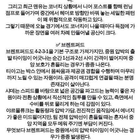
그리고 최근 맨유는 코너킥 상황에서 니어 포스트를 향해 런닝
점프로 들어가며 중간에서 헤더로 방향만 바꿔 놓는 세밀한 패턴
이 꽤 위협적으로 작동하고 있다.
그렇기 때문에 오늘 경기에서도 코너킥이 나올 때마다 득점에 가
까운 장면을 여러 차례 만들어낼 공산이 크다.
✅ 브렌트퍼드
브렌트퍼드도 4-2-3-1을 기본 구조로 가져가지만, 중원 압박의 출
발 타이밍이 어긋나는 순간 1선과 2선 사이 간격이 벌어지며 중
앙 보호가 흔들리는 경우가 종종 나온다.
티아고는 박스 안에서 몸싸움과 제공권 경합을 수행하며 마무리
까지 노릴 수 있는 자원이라, 공격이 매끄럽게 연결될 때는 분명
존재감이 살아난다.
샤데는 스피드를 바탕으로 넓은 공간을 파고드는 능력이 좋은 자
원이라 전환 상황에서 직선적인 침투를 만들 수 있고, 측면에서
수비를 뒤로 물리게 하는 데 강점이 있다.
야르몰류크는 활동량과 압박 가담, 전진적인 움직임에서 에너지
가 좋은 미드필더지만, 팀 전체 압박선이 흔들릴 때는 혼자서 중
앙 지역을 모두 메워 주기엔 부담이 커진다.
무엇보다 브렌트퍼드는 중원에서의 압박 타이밍이 어긋나는 경
우가 종종 발생된다.