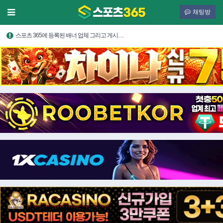
채팅방
스포츠 365에 등록된 배너 업체 그리고 게시…