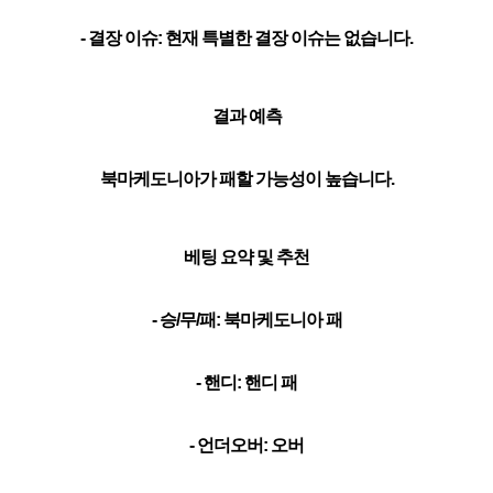
- 결장 이슈: 현재 특별한 결장 이슈는 없습니다.
결과 예측
북마케도니아가 패할 가능성이 높습니다.
베팅 요약 및 추천
- 승/무/패: 북마케도니아 패
- 핸디: 핸디 패
- 언더오버: 오버