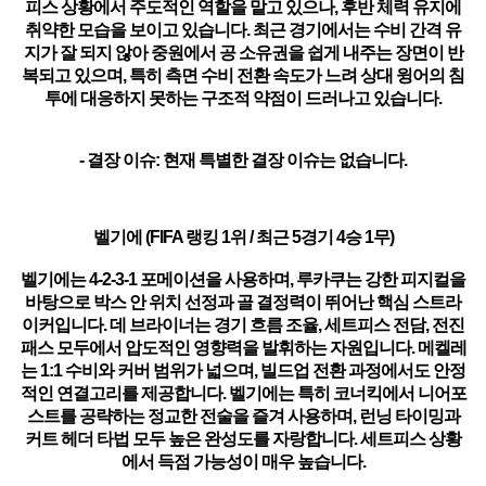
피스 상황에서 주도적인 역할을 맡고 있으나, 후반 체력 유지에
취약한 모습을 보이고 있습니다. 최근 경기에서는 수비 간격 유
지가 잘 되지 않아 중원에서 공 소유권을 쉽게 내주는 장면이 반
복되고 있으며, 특히 측면 수비 전환 속도가 느려 상대 윙어의 침
투에 대응하지 못하는 구조적 약점이 드러나고 있습니다.
- 결장 이슈: 현재 특별한 결장 이슈는 없습니다.
벨기에 (FIFA 랭킹 1위 / 최근 5경기 4승 1무)
벨기에는 4-2-3-1 포메이션을 사용하며, 루카쿠는 강한 피지컬을
바탕으로 박스 안 위치 선정과 골 결정력이 뛰어난 핵심 스트라
이커입니다. 데 브라이너는 경기 흐름 조율, 세트피스 전담, 전진
패스 모두에서 압도적인 영향력을 발휘하는 자원입니다. 메켈레
는 1:1 수비와 커버 범위가 넓으며, 빌드업 전환 과정에서도 안정
적인 연결고리를 제공합니다. 벨기에는 특히 코너킥에서 니어포
스트를 공략하는 정교한 전술을 즐겨 사용하며, 런닝 타이밍과
커트 헤더 타법 모두 높은 완성도를 자랑합니다. 세트피스 상황
에서 득점 가능성이 매우 높습니다.