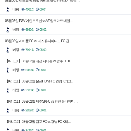
08월06일 아스널 vs 레알 베티스 클럽친선경기 생중…
베팅
4081회
08-04
08월03일 PSV 에인트호벤 vs AZ 알크마르 네덜…
베팅
6860회
08-02
08월03일 리버풀 FC vs 리즈 유나이티드 FC 친…
베팅
7994회
08-02
【K리그1】08월02일 대전 시티즌 vs 광주 FC K…
베팅
5080회
08-01
【K리그1】08월02일 울산HD vs FC 안양 K리그…
베팅
2979회
08-01
【K리그1】08월02일 제주SKFC vs 인천 유나이티…
베팅
2289회
08-01
【K리그2】08월02일 김포 FC vs 경남 FC K리…
베팅
2478회
08-01