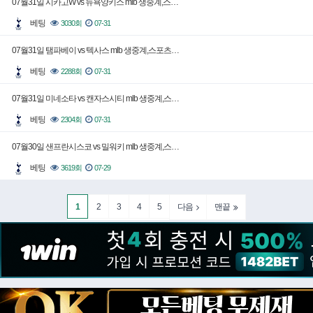
07월31일 시카고W vs 뉴욕양키스 mlb 생중계,스…
베팅
3030회
07-31
07월31일 탬파베이 vs 텍사스 mlb 생중계,스포츠…
베팅
2288회
07-31
07월31일 미네소타 vs 캔자스시티 mlb 생중계,스…
베팅
2304회
07-31
07월30일 샌프란시스코 vs 밀워키 mlb 생중계,스…
베팅
3619회
07-29
1
2
3
4
5
다음
맨끝