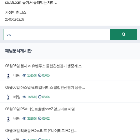
cau58.com 들가서 골라먹는 재미 ...
가성비 최고죠
25-08-19 19:05
패널분석게시판
08월05일 첼시 vs 유벤투스 클럽친선경기 생중계,스…
베팅
1515회
08-05
08월06일 아스널 vs 레알 베티스 클럽친선경기 생중…
베팅
1486회
08-04
08월03일 PSV 에인트호벤 vs AZ 알크마르 네덜…
베팅
3526회
08-02
08월03일 리버풀 FC vs 리즈 유나이티드 FC 친…