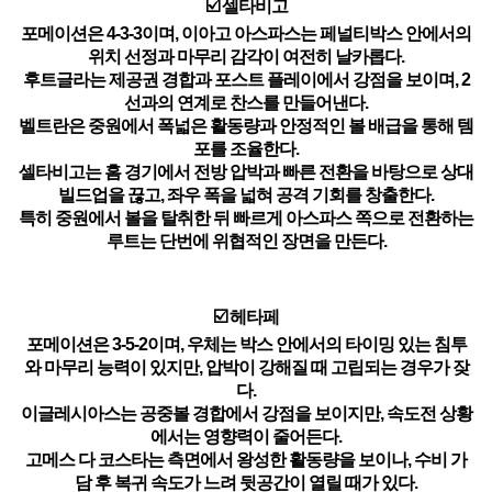
☑️ 셀타비고
포메이션은 4-3-3이며, 이아고 아스파스는 페널티박스 안에서의
위치 선정과 마무리 감각이 여전히 날카롭다.
후트글라는 제공권 경합과 포스트 플레이에서 강점을 보이며, 2
선과의 연계로 찬스를 만들어낸다.
벨트란은 중원에서 폭넓은 활동량과 안정적인 볼 배급을 통해 템
포를 조율한다.
셀타비고는 홈 경기에서 전방 압박과 빠른 전환을 바탕으로 상대
빌드업을 끊고, 좌우 폭을 넓혀 공격 기회를 창출한다.
특히 중원에서 볼을 탈취한 뒤 빠르게 아스파스 쪽으로 전환하는
루트는 단번에 위협적인 장면을 만든다.
☑️ 헤타페
포메이션은 3-5-2이며, 우체는 박스 안에서의 타이밍 있는 침투
와 마무리 능력이 있지만, 압박이 강해질 때 고립되는 경우가 잦
다.
이글레시아스는 공중볼 경합에서 강점을 보이지만, 속도전 상황
에서는 영향력이 줄어든다.
고메스 다 코스타는 측면에서 왕성한 활동량을 보이나, 수비 가
담 후 복귀 속도가 느려 뒷공간이 열릴 때가 있다.