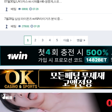
07월30일 LA다저스 vs 시애틀 mlb 생중계,스포…
베팅
688회
07-29
7월28일 삼성 라이온즈 vs KIA 타이거즈 분석 중…
베팅
2706회
07-28
1
2
3
4
5
다음
맨끝