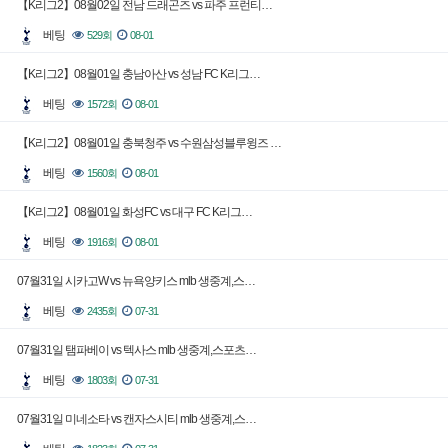
【K리그2】08월02일 전남 드래곤즈 vs 파주 프런티…
베팅
529회
08-01
【K리그2】08월01일 충남아산 vs 성남 FC K리그…
베팅
1572회
08-01
【K리그2】08월01일 충북청주 vs 수원삼성블루윙즈 …
베팅
1560회
08-01
【K리그2】08월01일 화성FC vs 대구 FC K리그…
베팅
1916회
08-01
07월31일 시카고W vs 뉴욕양키스 mlb 생중계,스…
베팅
2435회
07-31
07월31일 탬파베이 vs 텍사스 mlb 생중계,스포츠…
베팅
1803회
07-31
07월31일 미네소타 vs 캔자스시티 mlb 생중계,스…