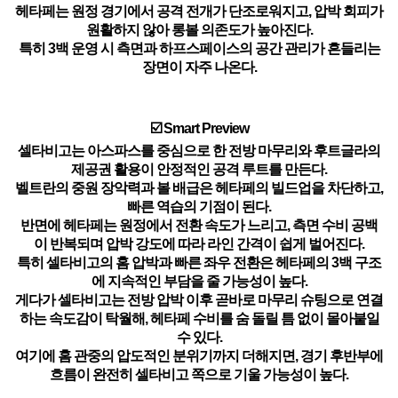
헤타페는 원정 경기에서 공격 전개가 단조로워지고, 압박 회피가
원활하지 않아 롱볼 의존도가 높아진다.
특히 3백 운영 시 측면과 하프스페이스의 공간 관리가 흔들리는
장면이 자주 나온다.
☑️ Smart Preview
셀타비고는 아스파스를 중심으로 한 전방 마무리와 후트글라의
제공권 활용이 안정적인 공격 루트를 만든다.
벨트란의 중원 장악력과 볼 배급은 헤타페의 빌드업을 차단하고,
빠른 역습의 기점이 된다.
반면에 헤타페는 원정에서 전환 속도가 느리고, 측면 수비 공백
이 반복되며 압박 강도에 따라 라인 간격이 쉽게 벌어진다.
특히 셀타비고의 홈 압박과 빠른 좌우 전환은 헤타페의 3백 구조
에 지속적인 부담을 줄 가능성이 높다.
게다가 셀타비고는 전방 압박 이후 곧바로 마무리 슈팅으로 연결
하는 속도감이 탁월해, 헤타페 수비를 숨 돌릴 틈 없이 몰아붙일
수 있다.
여기에 홈 관중의 압도적인 분위기까지 더해지면, 경기 후반부에
흐름이 완전히 셀타비고 쪽으로 기울 가능성이 높다.