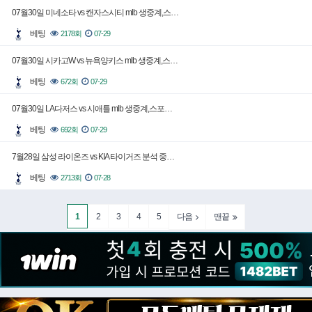
07월30일 미네소타 vs 캔자스시티 mlb 생중계,스…
베팅
2178회
07-29
07월30일 시카고W vs 뉴욕양키스 mlb 생중계,스…
베팅
672회
07-29
07월30일 LA다저스 vs 시애틀 mlb 생중계,스포…
베팅
692회
07-29
7월28일 삼성 라이온즈 vs KIA 타이거즈 분석 중…
베팅
2713회
07-28
1
2
3
4
5
다음
맨끝