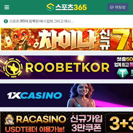
채팅방
스포츠 365에 등록된 배너 업체 그리고 게시…