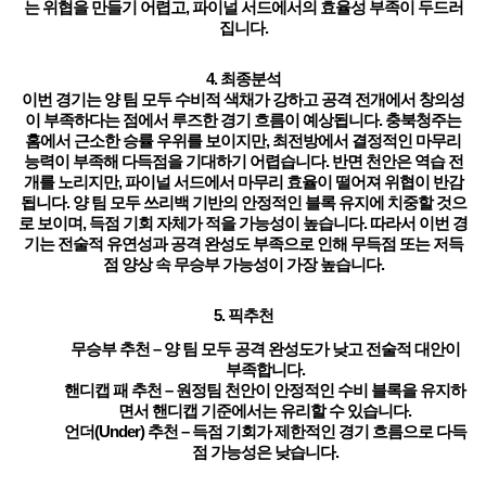
는 위협을 만들기 어렵고, 파이널 서드에서의 효율성 부족이 두드러
집니다.
4. 최종분석
이번 경기는 양 팀 모두 수비적 색채가 강하고 공격 전개에서 창의성
이 부족하다는 점에서 루즈한 경기 흐름이 예상됩니다. 충북청주는
홈에서 근소한 승률 우위를 보이지만, 최전방에서 결정적인 마무리
능력이 부족해 다득점을 기대하기 어렵습니다. 반면 천안은 역습 전
개를 노리지만, 파이널 서드에서 마무리 효율이 떨어져 위협이 반감
됩니다.
양 팀 모두 쓰리백 기반의 안정적인 블록 유지에 치중할 것으
로 보이며, 득점 기회 자체가 적을 가능성이 높습니다.
따라서 이번 경
기는 전술적 유연성과 공격 완성도 부족으로 인해 무득점 또는 저득
점 양상 속 무승부 가능성이 가장 높습니다.
5. 픽추천
무승부 추천
– 양 팀 모두 공격 완성도가 낮고 전술적 대안이
부족합니다.
핸디캡 패 추천
– 원정팀 천안이 안정적인 수비 블록을 유지하
면서 핸디캡 기준에서는 유리할 수 있습니다.
언더(Under) 추천
– 득점 기회가 제한적인 경기 흐름으로 다득
점 가능성은 낮습니다.