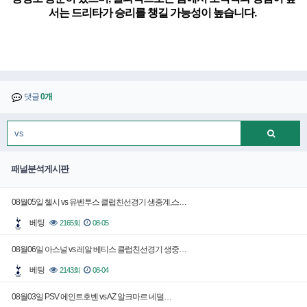
서는 드리타가 승리를 챙길 가능성이 높습니다.
댓글
0개
패널분석게시판
08월05일 첼시 vs 유벤투스 클럽친선경기 생중계,스…
베팅
2165회
08-05
08월06일 아스널 vs 레알 베티스 클럽친선경기 생중…
베팅
2143회
08-04
08월03일 PSV 에인트호벤 vs AZ 알크마르 네덜…