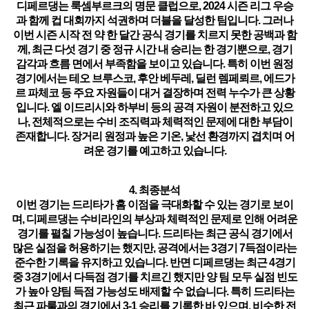
디페르댕는 룩셈부르크의 명문 클럽으로,
2024 시즌 리그 우승
과 함께 컵 대회까지 석권
하며 더블을 달성한 팀입니다. 그러나
이번 시즌 시작 전 약 한 달간 공식 경기를 치르지 못한 공백과 함
께,
최근 다섯 경기 중 정규 시간 내 승리는 한 경기뿐
으로, 경기
감각과 흐름 면에서 부족함을 보이고 있습니다. 특히 이번 원정
경기에서는
테오 브루스코, 후안 베두레, 딜런 렘페뢰르, 에드가
르 파체코 등 주요 자원들이 대거 결장
하며 전력 누수가 큰 상황
입니다.
엘 이드리시와 하부비 등의 공격 자원이 분전하고 있으
나
, 전체적으로는 수비 조직력과 체력적인 문제에 대한 부담이
존재합니다.
장거리 원정과 높은 기온, 낯선 환경까지 겹치며
어
려운 경기를 예고하고 있습니다.
4. 최종분석
이번 경기는 드리타가
홈 이점을 극대화할 수 있는 경기로 보이
며
, 디페르댕는 수비라인의 부상과 체력적인 문제로 인해 어려운
경기를 펼칠 가능성이 높습니다. 드리타는 최근 공식 경기에서
많은 실점을 허용하기는 했지만, 공격에서는
3경기 7득점
이라는
준수한 기록을 유지하고 있습니다. 반면 디페르댕는 최근 4경기
중 3경기에서 다득점 경기를 치르긴 했지만
양 팀 모두 실점 빈도
가 높아
양팀 득점 가능성
도 배제할 수 없습니다. 특히 드리타는
최근 파룰과의 경기에서
3-1 승리를 기록한 바 있으며
, 비슷한 전