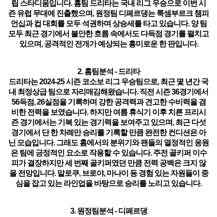
립 스타디움입니다. 홈팀 드리타는 국내 리그 우승으로 이번 시
즌 유럽 무대에 진출했으며, 원정팀 디페르댕는 룩셈부르크 챔피
언십과 컵 대회를 모두 석권하며 상승세를 타고 있습니다. 양 팀
모두 최근 경기에서 불안한 흐름 속에서도 다득점 경기를 펼치고
있으며, 공격적인 전개가 예상되는 흥미로운 한 판입니다.
2. 홈팀분석 - 드리타
드리타는 2024-25 시즌 코소보 리그 우승팀으로, 최근 몇 년간 국
내 최정상급 팀으로 자리매김해왔습니다.
직전 시즌 36경기에서
56득점, 26실점
을 기록하며 강한 공격력과 견고한 수비력을 겸
비한 전력을 보였습니다. 하지만 여름 휴식기 이후 치른 프리시
즌 경기에서는 기복 있는 경기력을 보여주고 있으며,
최근 다섯
경기에서 단 한 차례만 승리
를 기록할 만큼 완전한 컨디션은 아
닌 모습입니다. 그래도 홈에서의 분위기와 팬들의 열정적인 응원
은 팀에 긍정적인 요소로 작용할 수 있습니다. 주전 골키퍼 이수
피가 결장하지만 세 번째 골키퍼였던 만큼 전력 공백은 크지 않
을 전망입니다.
말로쿠, 브로야, 마나이 등 경험 있는 자원들이 중
심을 잡고 있는 라인업
을 바탕으로 승리를 노리고 있습니다.
3. 원정팀분석 - 디페르댕