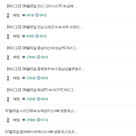
【K리그2】08월02일 안산 그리너스 FC vs 김해 …
베팅
647회
08-01
【K리그2】08월02일 전남 드래곤즈 vs 파주 프런티…
베팅
603회
08-01
【K리그2】08월01일 충남아산 vs 성남 FC K리그…
베팅
1764회
08-01
【K리그2】08월01일 충북청주 vs 수원삼성블루윙즈 …
베팅
1761회
08-01
【K리그2】08월01일 화성FC vs 대구 FC K리그…
베팅
2120회
08-01
07월31일 시카고W vs 뉴욕양키스 mlb 생중계,스…
베팅
2798회
07-31
07월31일 탬파베이 vs 텍사스 mlb 생중계,스포츠…