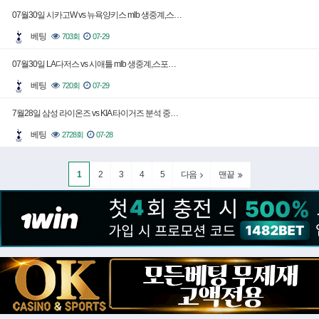
07월30일 시카고W vs 뉴욕양키스 mlb 생중계,스…
베팅
703회
07-29
07월30일 LA다저스 vs 시애틀 mlb 생중계,스포…
베팅
720회
07-29
7월28일 삼성 라이온즈 vs KIA 타이거즈 분석 중…
베팅
2728회
07-28
1
2
3
4
5
다음
맨끝