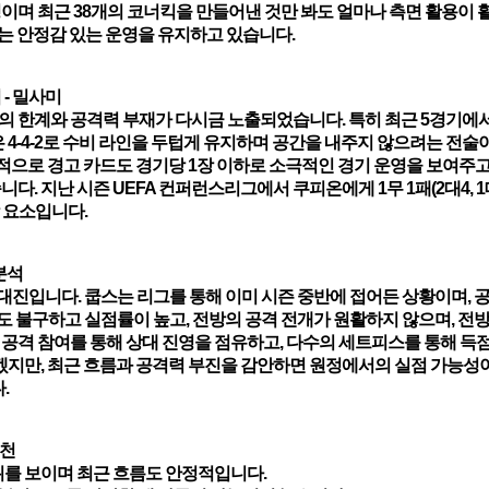
특징이며
최근 38개의 코너킥을 만들어낸 것만 봐도 얼마나 측면 활용이 
는 안정감 있는 운영을 유지하고 있습니다.
 - 밀사미
의 한계와 공격력 부재가 다시금 노출
되었습니다. 특히
최근 5경기에서
-4-2로
수비 라인을 두텁게 유지하며 공간을 내주지 않으려는 전술
균적으로
경고 카드도 경기당 1장 이하로 소극적인 경기 운영을 보여주고
다. 지난 시즌 UEFA 컨퍼런스리그에서 쿠피온에게 1무 1패(2대4, 1
 요소입니다.
분석
 대진
입니다. 쿱스는
리그를 통해 이미 시즌 중반에 접어든 상황이며
,
 불구하고 실점률이 높고, 전방의 공격 전개가 원활하지 않으며, 전방
공격 참여를 통해 상대 진영을 점유하고, 다수의 세트피스를 통해 득점
겠지만, 최근 흐름과 공격력 부진을 감안하면 원정에서의 실점 가능성
.
추천
우위를 보이며 최근 흐름도 안정적입니다.