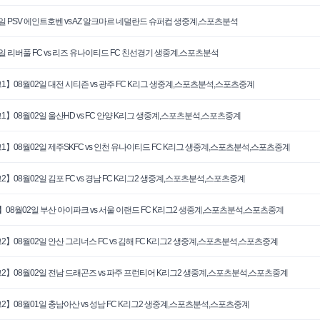
3일 PSV 에인트호벤 vs AZ 알크마르 네덜란드 슈퍼컵 생중계,스포츠분석
3일 리버풀 FC vs 리즈 유나이티드 FC 친선경기 생중계,스포츠분석
1】08월02일 대전 시티즌 vs 광주 FC K리그 생중계,스포츠분석,스포츠중계
1】08월02일 울산HD vs FC 안양 K리그 생중계,스포츠분석,스포츠중계
1】08월02일 제주SKFC vs 인천 유나이티드 FC K리그 생중계,스포츠분석,스포츠중계
2】08월02일 김포 FC vs 경남 FC K리그2 생중계,스포츠분석,스포츠중계
】08월02일 부산 아이파크 vs 서울 이랜드 FC K리그2 생중계,스포츠분석,스포츠중계
2】08월02일 안산 그리너스 FC vs 김해 FC K리그2 생중계,스포츠분석,스포츠중계
2】08월02일 전남 드래곤즈 vs 파주 프런티어 K리그2 생중계,스포츠분석,스포츠중계
2】08월01일 충남아산 vs 성남 FC K리그2 생중계,스포츠분석,스포츠중계