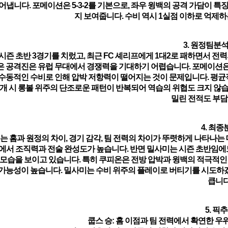
어
냅니다. 포메이션은 5-3-2를 기본으로, 좌우 윙백의 공격 가담이 
지 보여줍니다.
수비 역시 1실점 이하로 억제하
3. 원정팀분석
시즌 초반 3경기를 치렀고, 최근 FC 셰리프에게 1대2로 패하면서
전력
은 공격진은 유럽 무대에서 경쟁력을 기대하기 어렵습니다. 포메이션은 4
수동적인 수비로 인해 압박 저항력이 떨어지는 것이 문제입니다. 평
전개 시 롱볼 위주의 단조로운 패턴이 반복되어 역습의 위협도 크지 않습니
밀린 전적도 부담
4. 최종
기는
홈과 원정의 차이, 경기 감각, 팀 전력의 차이가 뚜렷하게 나타나는
에서 조직력과 전술 완성도가 높습니다. 반면 밀사미는 시즌 초반임에도
 모습을 보이고 있습니다. 특히 쿠피온은
전방 압박과 윙백의 적극적인 
 가능성이 높습니다. 밀사미는 수비 위주의 플레이로 버티기를 시도하
큽니다
5. 픽
쿱스 승
: 홈 이점과 팀 전력에서 확연한 