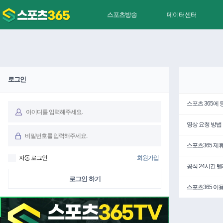
스포츠방송
데이터센터
로그인
스포츠 365에
영상 요청 방법
스포츠365 제
자동 로그인
회원가입
공식 24시간 
로그인 하기
스포츠365 이