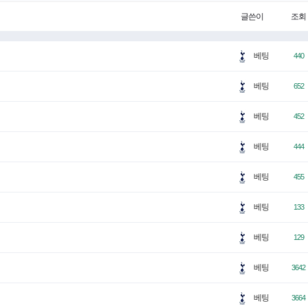
글쓴이
조회
베팅
440
베팅
652
베팅
452
베팅
444
베팅
455
베팅
133
베팅
129
베팅
3642
베팅
3664