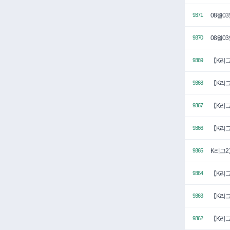
08월0
9371
08월0
9370
【K리그
9369
【K리그
9368
【K리그
9367
【K리그
9366
K리그2
9365
【K리그
9364
【K리그
9363
【K리그
9362