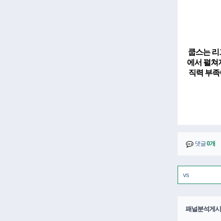
쿱스는 리
에서 펼쳐
직력 부족
댓글
0개
패널분석게시