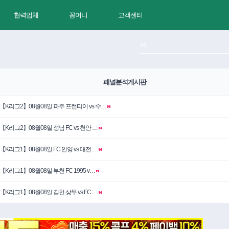
협력업체
꽁머니
고객센터
패널분석게시판
【K리그2】08월08일 파주 프런티어 vs 수…
【K리그2】08월08일 성남 FC vs 천안 …
【K리그1】08월08일 FC 안양 vs 대전 …
【K리그1】08월08일 부천 FC 1995 v…
【K리그1】08월08일 김천 상무 vs FC …