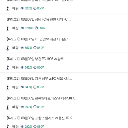
베팅
826회
08-07
【K리그2】08월08일 성남 FC vs 천안 시티 FC…
베팅
1210회
08-07
【K리그1】08월08일 FC 안양 vs 대전 시티즌 K…
베팅
857회
08-07
【K리그1】08월08일 부천 FC 1995 vs 광주 …
베팅
842회
08-07
【K리그1】08월08일 김천 상무 vs FC 서울 K리…
베팅
840회
08-07
【K리그1】08월08일 전북현대모터스 vs 제주SKFC…
베팅
192회
08-07
【K리그1】08월08일 포항 스틸러스 vs 울산HD K…
베팅
190회
08-07