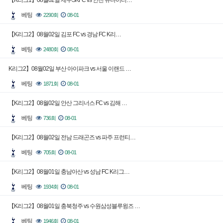
베팅
2290회
08-01
【K리그2】08월02일 김포 FC vs 경남 FC K리…
베팅
2480회
08-01
K리그2】08월02일 부산 아이파크 vs 서울 이랜드 …
베팅
1871회
08-01
【K리그2】08월02일 안산 그리너스 FC vs 김해 …
베팅
736회
08-01
【K리그2】08월02일 전남 드래곤즈 vs 파주 프런티…
베팅
705회
08-01
【K리그2】08월01일 충남아산 vs 성남 FC K리그…
베팅
1934회
08-01
【K리그2】08월01일 충북청주 vs 수원삼성블루윙즈 …
베팅
1946회
08-01