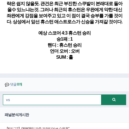
략은 쉽지 않을듯. 관건은 최근 부진한 스쿠발이 본래대로 돌아
올수 있느냐는것. 그러나 최근의 휴스턴은 우완에게 약한 대신
좌완에게 강점을 보여주고 있고 이 점이 결국 승부를 가를 것이
다. 상성에서 앞선 휴스턴 애스트로스가 신승을 가져갈 것이다.
예상 스코어 4:3 휴스턴 승리
승1패 : 1
핸디 : 휴스턴 승리
언더 오버 : 오버
SUM : 홀
댓글
0개
패널분석게시판
【K리그2】08월08일 파주 프런티어 vs 수원 FC …