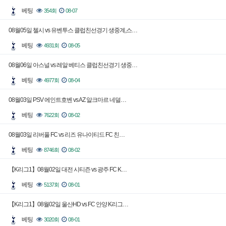
베팅
354회
08-07
08월05일 첼시 vs 유벤투스 클럽친선경기 생중계,스…
베팅
4931회
08-05
08월06일 아스널 vs 레알 베티스 클럽친선경기 생중…
베팅
4977회
08-04
08월03일 PSV 에인트호벤 vs AZ 알크마르 네덜…
베팅
7622회
08-02
08월03일 리버풀 FC vs 리즈 유나이티드 FC 친…
베팅
8746회
08-02
【K리그1】08월02일 대전 시티즌 vs 광주 FC K…
베팅
5137회
08-01
【K리그1】08월02일 울산HD vs FC 안양 K리그…
베팅
3020회
08-01