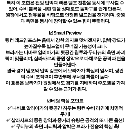
특히 이 조합은 전방 압박과 빠른 템포 전환을 동시에 구사할 수
있어, 수비 블록을 내린 팀을 상대로도 돌파구를 쉽게 만든다.
원정에서도 점유율을 바탕으로 안정된 빌드업을 전개하며, 중원
과 측면을 동시에 장악할 수 있는 힘이 뚜렷하다.
☑️ Smart Preview
링컨 레드임프스는 홈에서 강한 의지로 맞서겠지만, 압박 강도가
높아질수록 빌드업이 무너질 가능성이 크다.
브라가는 나바로 알리아가의 뒷공간 침투와 무티뉴의 측면 파괴
력이 맞물리며, 살라사르의 중원 장악으로 다채로운 공격 패턴을
만들어낸다.
결국 경기 템포와 압박 강도에서 브라가가 확실히 앞서며, 링컨
의 수비 조직력이 후반부에 무너질 확률이 높다.
이 흐름은 브라가가 원정에서도 경기를 지배하며 주도권을 가져
갈 수 있는 근거가 된다.
☑️ 베팅 핵심 포인트
✅ 나바로 알리아가의 뒷공간 침투는 링컨 수비 라인에 치명적
무기!
✅ 살라사르의 중원 장악과 중거리 슈팅은 공격의 또 다른 옵션!
✅ 무티뉴의 측면 파괴력과 압박은 브라가 전술의 핵심 축!