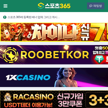
채팅방
스포츠 365에 등록된 배너 업체 그리고 게시…