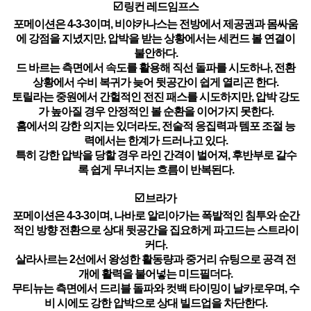
☑️ 링컨 레드임프스
포메이션은 4-3-3이며, 비야카나스는 전방에서 제공권과 몸싸움
에 강점을 지녔지만, 압박을 받는 상황에서는 세컨드 볼 연결이
불안하다.
드 바르는 측면에서 속도를 활용해 직선 돌파를 시도하나, 전환
상황에서 수비 복귀가 늦어 뒷공간이 쉽게 열리곤 한다.
토릴라는 중원에서 간헐적인 전진 패스를 시도하지만, 압박 강도
가 높아질 경우 안정적인 볼 순환을 이어가지 못한다.
홈에서의 강한 의지는 있더라도, 전술적 응집력과 템포 조절 능
력에서는 한계가 드러나고 있다.
특히 강한 압박을 당할 경우 라인 간격이 벌어져, 후반부로 갈수
록 쉽게 무너지는 흐름이 반복된다.
☑️ 브라가
포메이션은 4-3-3이며, 나바로 알리아가는 폭발적인 침투와 순간
적인 방향 전환으로 상대 뒷공간을 집요하게 파고드는 스트라이
커다.
살라사르는 2선에서 왕성한 활동량과 중거리 슈팅으로 공격 전
개에 활력을 불어넣는 미드필더다.
무티뉴는 측면에서 드리블 돌파와 컷백 타이밍이 날카로우며, 수
비 시에도 강한 압박으로 상대 빌드업을 차단한다.