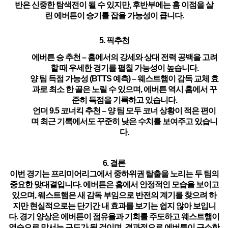
반은 신중한 탐색전이 될 수 있지만, 후반부에는 홈 이점을 살
린
에버튼
이 승기를 잡을 가능성이 큽니다.
5. 픽추천
에버튼
승 추천
– 홈에서의 강세와 상대 전력 공백을 고려
할 때 우세한 경기를 펼칠 가능성이 높습니다.
양 팀 득점 가능성 (BTTS 예측)
– 웨스트햄이 감독 교체 효
과로 최소 한 골은 노릴 수 있으며,
에버튼
역시 홈에서 꾸
준히 득점을 기록하고 있습니다.
언더 9.5 코너킥 추천
– 양 팀 모두 코너 상황이 적은 편이
며 최근 기록에서도 꾸준히 낮은 수치를 보여주고 있습니
다.
6. 결론
이번 경기는 프리미어리그에서 중하위권 탈출을 노리는 두 팀의
중요한 맞대결입니다.
에버튼
은 홈에서 안정적인 모습을 보이고
있으며, 웨스트햄은 새 감독 부임으로 반전의 계기를 찾으려 하
지만 현실적으로는 단기간 내 효과를 보기는 쉽지 않아 보입니
다. 경기 양상은
에버튼
이 점유율과 기회를 주도하고 웨스트햄이
역습으로 맞서는 구도가 될 것이며, 결과적으로
에버튼
이 근소한