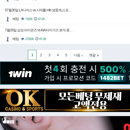
07월30일 LA다저스 vs 시애틀 mlb 생중계,스포…
베팅
716회
07-29
7월28일 삼성 라이온즈 vs KIA 타이거즈 분석 중…
베팅
2726회
07-28
1
2
3
4
5
다음
맨끝