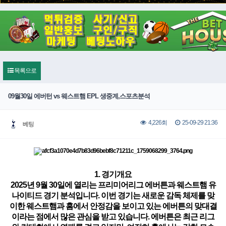
목록으로
09월30일 에버턴 vs 웨스트햄 EPL 생중계,스포츠분석
25-09-29 21:36
4,226회
베팅
1. 경기개요
2025년 9월 30일에 열리는 프리미어리그
에버튼
과 웨스트햄 유
나이티드 경기 분석입니다. 이번 경기는 새로운 감독 체제를 맞
이한 웨스트햄과 홈에서 안정감을 보이고 있는
에버튼
의 맞대결
이라는 점에서 많은 관심을 받고 있습니다.
에버튼
은 최근 리그