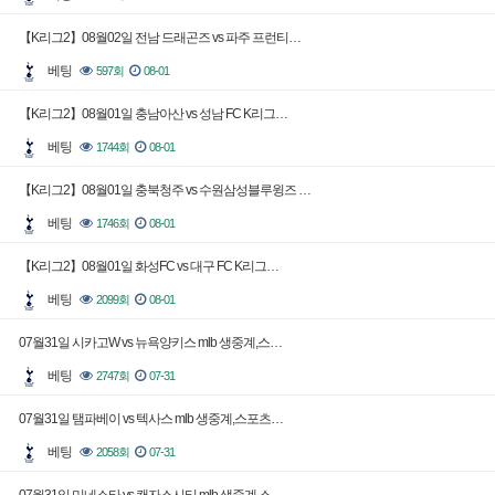
【K리그2】08월02일 전남 드래곤즈 vs 파주 프런티…
베팅
597회
08-01
【K리그2】08월01일 충남아산 vs 성남 FC K리그…
베팅
1744회
08-01
【K리그2】08월01일 충북청주 vs 수원삼성블루윙즈 …
베팅
1746회
08-01
【K리그2】08월01일 화성FC vs 대구 FC K리그…
베팅
2099회
08-01
07월31일 시카고W vs 뉴욕양키스 mlb 생중계,스…
베팅
2747회
07-31
07월31일 탬파베이 vs 텍사스 mlb 생중계,스포츠…
베팅
2058회
07-31