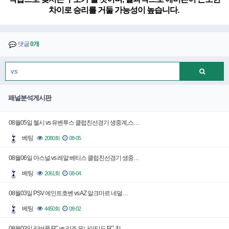
차이로 승리를 거둘 가능성이 높습니다.
댓글
0개
패널분석게시판
08월05일 첼시 vs 유벤투스 클럽친선경기 생중계,스…
베팅
2080회
08-05
08월06일 아스널 vs 레알 베티스 클럽친선경기 생중…
베팅
2061회
08-04
08월03일 PSV 에인트호벤 vs AZ 알크마르 네덜…
베팅
4450회
08-02
08월03일 리버풀 FC vs 리즈 유나이티드 FC 친…