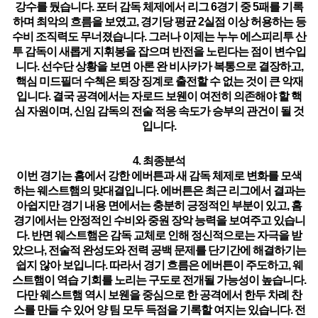
강수를 뒀습니다. 포터 감독 체제에서 리그 6경기 중 5패를 기록
하며 최악의 흐름을 보였고, 경기당 평균 2실점 이상 허용하는 등
수비 조직력도 무너졌습니다. 그러나 이제는
누누 에스피리투 산
투 감독이 새롭게 지휘봉을 잡으며 반전을 노린다는 점
이 변수입
니다. 선수단 상황을 보면 아론 완 비사카가 복통으로 결장하고,
핵심 미드필더 수첵은 퇴장 징계로 출전할 수 없는 것이 큰 악재
입니다. 결국 공격에서는 자로드 보웬이 여전히 의존해야 할 핵
심 자원이며, 신임 감독의 전술 적응 속도가 승부의 관건이 될 것
입니다.
4. 최종분석
이번 경기는
홈에서 강한
에버튼
과 새 감독 체제로 변화를 모색
하는 웨스트햄의 맞대결
입니다.
에버튼
은 최근 리그에서 결과는
아쉽지만 경기 내용 면에서는 충분히 긍정적인 부분이 있고, 홈
경기에서는 안정적인 수비와 중원 장악 능력을 보여주고 있습니
다. 반면 웨스트햄은 감독 교체로 인해 정신적으로는 자극을 받
았으나, 전술적 완성도와 전력 공백 문제를 단기간에 해결하기는
쉽지 않아 보입니다. 따라서 경기 흐름은
에버튼
이 주도하고, 웨
스트햄이 역습 기회를 노리는 구도로 전개될 가능성이 높습니다.
다만 웨스트햄 역시 보웬을 중심으로 한 공격에서 한두 차례 찬
스를 만들 수 있어 양 팀 모두 득점을 기록할 여지는 있습니다. 전