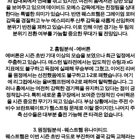
와 컵대회에서 연패를 겪고 있지만, 여전히 홈에서는 강한 모습
을 보여주고 있으며 데이비드 모예스 감독에게는 친정팀을 상대
한다는 특별한 의미가 있습니다. 반면 웨스트햄은 그레이엄 포터
감독을 경질하고 누누 에스피리투 산투 감독을 새롭게 선임하며
분위기 반전을 꾀하고 있습니다. 이로 인해 이번 경기는 두 팀의
분위기 전환 여부를 가늠할 중요한 무대가 될 전망입니다.
2. 홈팀분석 -
에버튼
에버튼
은 시즌 초반 기대 이상의 모습을 보였으나 최근 일정에서
주춤하고 있습니다. 애스턴 빌라전에서는 압도적인 슈팅과 xG
지표에도 불구하고 득점에 실패해 무승부에 그쳤고, 이어진 리버
풀 원정에서는 선전했음에도 불구하고 1-2로 패했습니다. 여기
에 리그컵에서는 울버햄프턴에 0-2로 패하며 탈락했습니다. 그
러나
홈에서는 여전히 강력한 경기력을 유지하고 있다는 점
이 긍
정적입니다. 특히 새로운 홈구장에서 보여준 안정적인 수비력은
올 시즌 중요한 무기가 되고 있습니다. 부상 상황에서는 주전 수
비수 브란트웨이트가 햄스트링 문제로 이탈 중이지만, 나머지 주
축 선수들은 대부분 출전 가능해 큰 타격은 없습니다.
3. 원정팀분석 - 웨스트햄 유나이티드
웨스트햄은 이번 시즌 초반 극도로 부진하며 결국 감독 교체라는