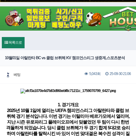
목록으로
10월01일 아탈란타 BC vs 클럽 브뤼헤 KV 챔프언스리그 생중계,스포츠분석
25-09-30 21:06
5,043회
베팅
1. 경기개요
2025년 10월 1일에 열리는 UEFA 챔피언스리그 아탈란타와 클럽
브
뤼헤
경기 분석입니다. 이번 경기는 이탈리아 베르가모에서 열리며,
지난 시즌 유로파리그 플레이오프에서 맞붙었던 두 팀이 다시 한번
격돌하게 되었습니다. 당시 클럽
브뤼헤
가 두 경기 합계 5대2로 승리
하며 아탈란타를 탈락시킨 바 있어 이번 맞대결은 복수전 성격이 짙