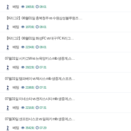
베팅
1865회
08-01
【K리그2】08월01일 충북청주 vs 수원삼성블루윙즈 …
베팅
1870회
08-01
【K리그2】08월01일 화성FC vs 대구 FC K리그…
베팅
2234회
08-01
07월31일 시카고W vs 뉴욕양키스 mlb 생중계,스…
베팅
2922회
07-31
07월31일 탬파베이 vs 텍사스 mlb 생중계,스포츠…
베팅
2198회
07-31
07월31일 미네소타 vs 캔자스시티 mlb 생중계,스…
베팅
2216회
07-31
07월30일 샌프란시스코 vs 밀워키 mlb 생중계,스…
베팅
3542회
07-29