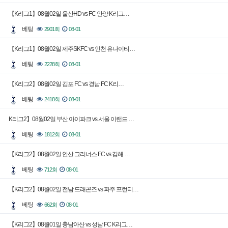
【K리그1】08월02일 울산HD vs FC 안양 K리그…
베팅
2901회
08-01
【K리그1】08월02일 제주SKFC vs 인천 유나이티…
베팅
2228회
08-01
【K리그2】08월02일 김포 FC vs 경남 FC K리…
베팅
2418회
08-01
K리그2】08월02일 부산 아이파크 vs 서울 이랜드 …
베팅
1812회
08-01
【K리그2】08월02일 안산 그리너스 FC vs 김해 …
베팅
712회
08-01
【K리그2】08월02일 전남 드래곤즈 vs 파주 프런티…
베팅
662회
08-01
【K리그2】08월01일 충남아산 vs 성남 FC K리그…