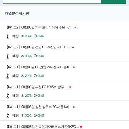
패널분석게시판
【K리그2】08월08일 파주 프런티어 vs 수원 FC …
베팅
284회
08-07
【K리그2】08월08일 성남 FC vs 천안 시티 FC…
베팅
406회
08-07
【K리그1】08월08일 FC 안양 vs 대전 시티즌 K…
베팅
294회
08-07
【K리그1】08월08일 부천 FC 1995 vs 광주 …
베팅
297회
08-07
【K리그1】08월08일 김천 상무 vs FC 서울 K리…
베팅
300회
08-07
【K리그1】08월08일 전북현대모터스 vs 제주SKFC…