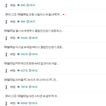
베팅
99회
08-07
【K리그1】08월08일 포항 스틸러스 vs 울산HD K…
베팅
98회
08-07
08월05일 첼시 vs 유벤투스 클럽친선경기 생중계,스…
베팅
3410회
08-05
08월06일 아스널 vs 레알 베티스 클럽친선경기 생중…
베팅
3412회
08-04
08월03일 PSV 에인트호벤 vs AZ 알크마르 네덜…
베팅
6227회
08-02
08월03일 리버풀 FC vs 리즈 유나이티드 FC 친…
베팅
7367회
08-02
【K리그1】08월02일 대전 시티즌 vs 광주 FC K…
베팅
4904회
08-01