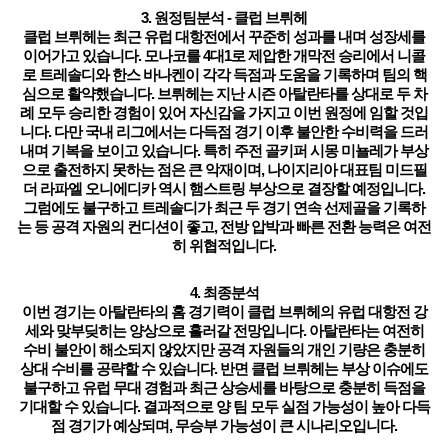
3. 원정팀분석 - 클럽
브뤼헤
클럽
브뤼헤
는 최근 유럽 대항전에서 꾸준히 성과를 내며 성장세를
이어가고 있습니다.
모나코를 4대1로 제압한 개막전 승리에서 니콜
로 트레솔디와 한스 바나켄이 각각 득점과 도움을 기록하며 팀의 핵
심으로 활약
했습니다.
브뤼헤
는 지난 시즌 아탈란타를 상대로 두 차
례 모두 승리한 경험이 있어 자신감을 가지고 이번 원정에 임할 것입
니다. 다만 국내 리그에서는 다득점 경기 이후 불안한 수비력을 드러
내며 기복을 보이고 있습니다. 특히 주전 골키퍼 시몽 미뇰레가 부상
으로 출전하지 못하는 점은 큰 악재이며, 나이지리아 대표팀 미드필
더 라파엘 오니에디카 역시 햄스트링 부상으로 결장할 예정입니다.
그럼에도 불구하고
트레솔디가 최근 두 경기 연속 선제골을 기록하
는 등 공격 자원의 컨디션이 좋고, 전방 압박과 빠른 전환 능력은 여전
히 위협적
입니다.
4. 최종분석
이번 경기는
아탈란타의 홈 경기력이 클럽
브뤼헤
의 유럽 대항전 강
세와 맞부딪히는 양상
으로 흘러갈 전망입니다. 아탈란타는 여전히
수비 불안이 해소되지 않았지만 공격 자원들의 개인 기량은 충분히
상대 수비를 공략할 수 있습니다. 반면 클럽
브뤼헤
는 부상 이슈에도
불구하고 유럽 무대 경험과 최근 상승세를 바탕으로 충분히 득점을
기대할 수 있습니다. 결과적으로
양 팀 모두 실점 가능성이 높아 다득
점 경기가 예상되며, 무승부 가능성이 큰 시나리오
입니다.