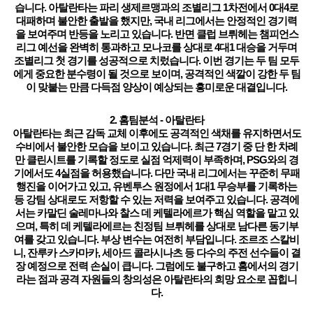
습니다. 아탈란타는 파리 생제르맹과의 조별리그 1차전에서 0대4로
대패하며 불안한 출발을 했지만, 국내 리그에서는 안정적인 경기력
을 보여주며 반등을 노리고 있습니다. 반면 클럽
브뤼헤
는 챔피언스
리그 예선을 완벽히 통과하고 모나코를 상대로 4대1 대승을 거두며
조별리그 첫 경기를 성공적으로 치렀습니다. 이번 경기는 두 팀 모두
에게 중요한 분수령이 될 것으로 보이며,
공격적인 색깔이 강한 두 팀
이 맞붙는 만큼 다득점 양상이 예상되는 흥미로운 대결
입니다.
2. 홈팀분석 - 아탈란타
아탈란타는 최근 감독 교체 이후에도 공격적인 색채를 유지하면서도
수비에서 불안한 모습을 보이고 있습니다.
최근 7경기 중 단 한 차례
만 클린시트를 기록할 정도로 실점 억제력이 부족
하며, PSG와의 경
기에서도 4실점을 허용했습니다. 다만 국내 리그에서는 꾸준히 무패
행진을 이어가고 있고, 유벤투스 원정에서 1대1 무승부를 기록하는
등 강팀 상대로도 저항할 수 있는 저력을 보여주고 있습니다. 공격에
서는 카말딘 술레마나와 찰스 데 케텔라에르가 핵심 역할을 맡고 있
으며, 특히 데 케텔라에르는 친정팀
브뤼헤
를 상대로 남다른 동기부
여를 갖고 있습니다. 부상 변수는 여전히 부담입니다. 조르조 스칼비
니, 잔루카 스카마카, 세아드 콜라시나츠 등 다수의 주전 선수들이 결
장 예정으로 전력 손실이 큽니다. 그럼에도 불구하고 홈에서의 경기
라는 점과 공격 자원들의 창의성은 아탈란타의 희망 요소로 꼽힙니
다.