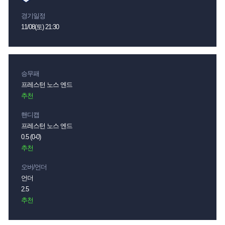
경기일정
11/08(토) 21:30
승무패
프레스턴 노스 엔드
추천
핸디캡
프레스턴 노스 엔드
0.5 (0-0)
추천
오버/언더
언더
2.5
추천