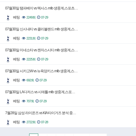
07월30일 탬파베이 vs 텍사스 mlb 생중계,스포츠…
베팅
2249회
07-29
07월30일 신시내티 vs 클리블랜드 mlb 생중계,스…
베팅
2231회
07-29
07월30일 미네소타 vs 캔자스시티 mlb 생중계,스…
베팅
2225회
07-29
07월30일 시카고W vs 뉴욕양키스 mlb 생중계,스…
베팅
692회
07-29
07월30일 LA다저스 vs 시애틀 mlb 생중계,스포…
베팅
707회
07-29
7월28일 삼성 라이온즈 vs KIA 타이거즈 분석 중…
베팅
2722회
07-28