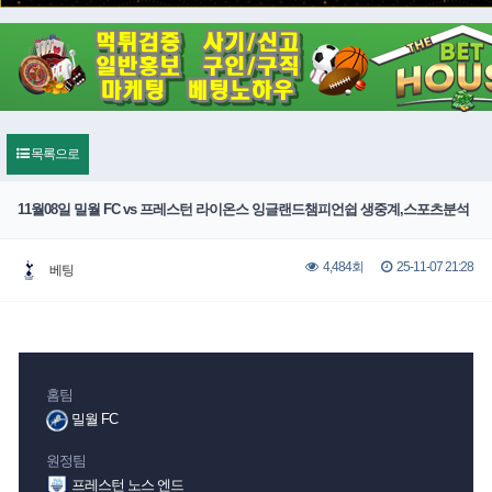
목록으로
11월08일 밀월 FC vs 프레스턴 라이온스 잉글랜드챔피언쉽 생중계,스포츠분석
25-11-07 21:28
4,484회
베팅
홈팀
밀월 FC
원정팀
프레스턴 노스 엔드