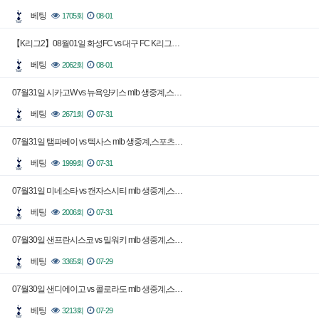
베팅
1705회
08-01
【K리그2】08월01일 화성FC vs 대구 FC K리그…
베팅
2062회
08-01
07월31일 시카고W vs 뉴욕양키스 mlb 생중계,스…
베팅
2671회
07-31
07월31일 탬파베이 vs 텍사스 mlb 생중계,스포츠…
베팅
1999회
07-31
07월31일 미네소타 vs 캔자스시티 mlb 생중계,스…
베팅
2006회
07-31
07월30일 샌프란시스코 vs 밀워키 mlb 생중계,스…
베팅
3365회
07-29
07월30일 샌디에이고 vs 콜로라도 mlb 생중계,스…
베팅
3213회
07-29