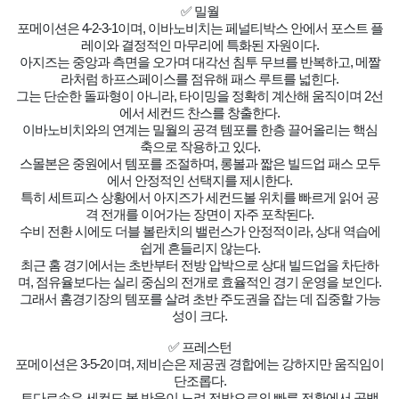
✅ 밀월
포메이션은 4-2-3-1이며, 이바노비치는 페널티박스 안에서 포스트 플
레이와 결정적인 마무리에 특화된 자원이다.
아지즈는 중앙과 측면을 오가며 대각선 침투 무브를 반복하고, 메짤
라처럼 하프스페이스를 점유해 패스 루트를 넓힌다.
그는 단순한 돌파형이 아니라, 타이밍을 정확히 계산해 움직이며 2선
에서 세컨드 찬스를 창출한다.
이바노비치와의 연계는 밀월의 공격 템포를 한층 끌어올리는 핵심
축으로 작용하고 있다.
스몰본은 중원에서 템포를 조절하며, 롱볼과 짧은 빌드업 패스 모두
에서 안정적인 선택지를 제시한다.
특히 세트피스 상황에서 아지즈가 세컨드볼 위치를 빠르게 읽어 공
격 전개를 이어가는 장면이 자주 포착된다.
수비 전환 시에도 더블 볼란치의 밸런스가 안정적이라, 상대 역습에
쉽게 흔들리지 않는다.
최근 홈 경기에서는 초반부터 전방 압박으로 상대 빌드업을 차단하
며, 점유율보다는 실리 중심의 전개로 효율적인 경기 운영을 보인다.
그래서 홈경기장의 템포를 살려 초반 주도권을 잡는 데 집중할 가능
성이 크다.
✅ 프레스턴
포메이션은 3-5-2이며, 제비슨은 제공권 경합에는 강하지만 움직임이
단조롭다.
토다르손은 세컨드 볼 반응이 느려 전방으로의 빠른 전환에서 공백