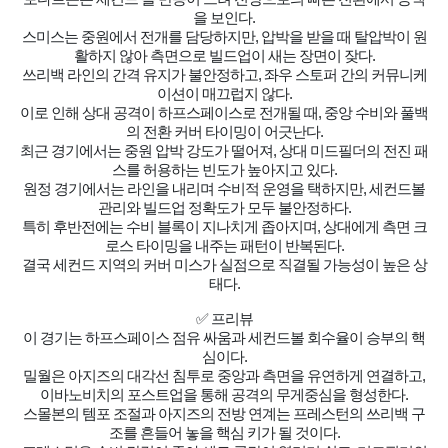
을 보인다.
스미스는 중원에서 전개를 담당하지만, 압박을 받을 때 탈압박이 원
활하지 않아 측면으로 빌드업이 새는 장면이 잦다.
쓰리백 라인의 간격 유지가 불안정하고, 좌우 스토퍼 간의 커뮤니케
이션이 매끄럽지 않다.
이로 인해 상대 공격이 하프스페이스로 전개될 때, 중앙 수비와 풀백
의 전환 커버 타이밍이 어긋난다.
최근 경기에서는 중원 압박 강도가 떨어져, 상대 미드필더의 전진 패
스를 허용하는 빈도가 높아지고 있다.
원정 경기에서는 라인을 내리며 수비적 운영을 택하지만, 세컨드볼
관리와 빌드업 정확도가 모두 불안정하다.
특히 후반전에는 수비 블록이 지나치게 좁아지며, 상대에게 측면 크
로스 타이밍을 내주는 패턴이 반복된다.
결국 세컨드 지역의 커버 미스가 실점으로 직결될 가능성이 높은 상
태다.
✅ 프리뷰
이 경기는 하프스페이스 점유 싸움과 세컨드볼 회수율이 승부의 핵
심이다.
밀월은 아지즈의 대각선 침투로 중앙과 측면을 유연하게 연결하고,
이바노비치의 포스트업을 통해 공격의 무게중심을 형성한다.
스몰본의 템포 조절과 아지즈의 전방 연계는 프레스턴의 쓰리백 구
조를 흔들어 놓을 핵심 키가 될 것이다.