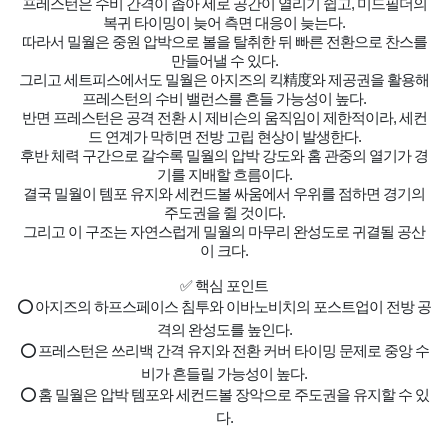
프레스턴은 수비 간격이 좁아 세로 공간이 열리기 쉽고, 미드필더의
복귀 타이밍이 늦어 측면 대응이 늦는다.
따라서 밀월은 중원 압박으로 볼을 탈취한 뒤 빠른 전환으로 찬스를
만들어낼 수 있다.
그리고 세트피스에서도 밀월은 아지즈의 킥精度와 제공권을 활용해
프레스턴의 수비 밸런스를 흔들 가능성이 높다.
반면 프레스턴은 공격 전환 시 제비슨의 움직임이 제한적이라, 세컨
드 연계가 막히면 전방 고립 현상이 발생한다.
후반 체력 구간으로 갈수록 밀월의 압박 강도와 홈 관중의 열기가 경
기를 지배할 흐름이다.
결국 밀월이 템포 유지와 세컨드볼 싸움에서 우위를 점하면 경기의
주도권을 쥘 것이다.
그리고 이 구조는 자연스럽게 밀월의 마무리 완성도로 귀결될 공산
이 크다.
✅ 핵심 포인트
⭕ 아지즈의 하프스페이스 침투와 이바노비치의 포스트업이 전방 공
격의 완성도를 높인다.
⭕ 프레스턴은 쓰리백 간격 유지와 전환 커버 타이밍 문제로 중앙 수
비가 흔들릴 가능성이 높다.
⭕ 홈 밀월은 압박 템포와 세컨드볼 장악으로 주도권을 유지할 수 있
다.