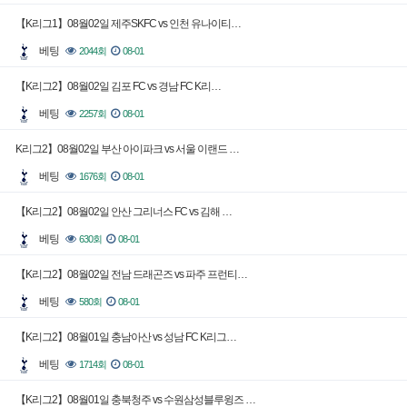
【K리그1】08월02일 제주SKFC vs 인천 유나이티…
베팅
2044회
08-01
【K리그2】08월02일 김포 FC vs 경남 FC K리…
베팅
2257회
08-01
K리그2】08월02일 부산 아이파크 vs 서울 이랜드 …
베팅
1676회
08-01
【K리그2】08월02일 안산 그리너스 FC vs 김해 …
베팅
630회
08-01
【K리그2】08월02일 전남 드래곤즈 vs 파주 프런티…
베팅
580회
08-01
【K리그2】08월01일 충남아산 vs 성남 FC K리그…
베팅
1714회
08-01
【K리그2】08월01일 충북청주 vs 수원삼성블루윙즈 …