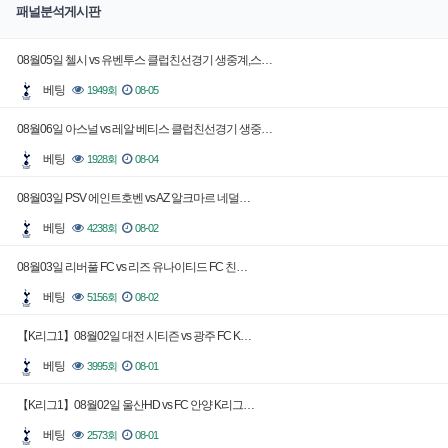
패널분석게시판
08월05일 첼시 vs 유벤투스 클럽친선경기 생중계,스…
베팅
1949회
08-05
08월06일 아스널 vs 레알 베티스 클럽친선경기 생중…
베팅
1928회
08-04
08월03일 PSV 에인트호벤 vs AZ 알크마르 네덜…
베팅
4238회
08-02
08월03일 리버풀 FC vs 리즈 유나이티드 FC 친…
베팅
5156회
08-02
【K리그1】08월02일 대전 시티즌 vs 광주 FC K…
베팅
3995회
08-01
【K리그1】08월02일 울산HD vs FC 안양 K리그…
베팅
2573회
08-01