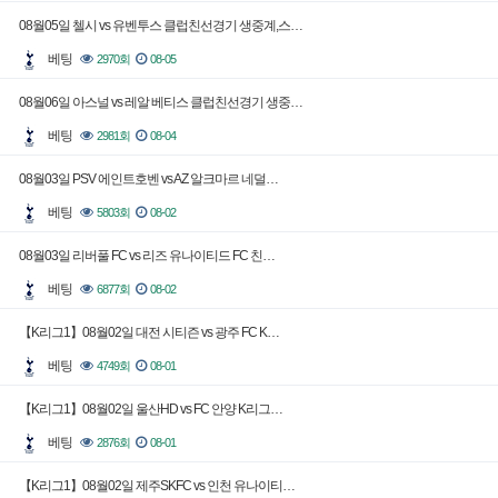
08월05일 첼시 vs 유벤투스 클럽친선경기 생중계,스…
베팅
2970회
08-05
08월06일 아스널 vs 레알 베티스 클럽친선경기 생중…
베팅
2981회
08-04
08월03일 PSV 에인트호벤 vs AZ 알크마르 네덜…
베팅
5803회
08-02
08월03일 리버풀 FC vs 리즈 유나이티드 FC 친…
베팅
6877회
08-02
【K리그1】08월02일 대전 시티즌 vs 광주 FC K…
베팅
4749회
08-01
【K리그1】08월02일 울산HD vs FC 안양 K리그…
베팅
2876회
08-01
【K리그1】08월02일 제주SKFC vs 인천 유나이티…