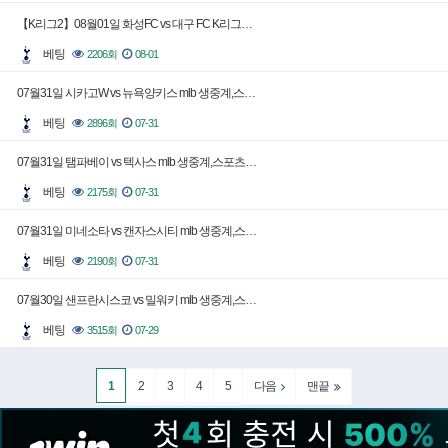
【K리그2】08월01일 화성FC vs 대구 FC K리그…
베팅
2206회
08-01
07월31일 시카고W vs 뉴욕양키스 mlb 생중계,스…
베팅
2896회
07-31
07월31일 탬파베이 vs 텍사스 mlb 생중계,스포츠…
베팅
2175회
07-31
07월31일 미네소타 vs 캔자스시티 mlb 생중계,스…
베팅
2190회
07-31
07월30일 샌프란시스코 vs 밀워키 mlb 생중계,스…
베팅
3515회
07-29
1
2
3
4
5
다음
맨끝