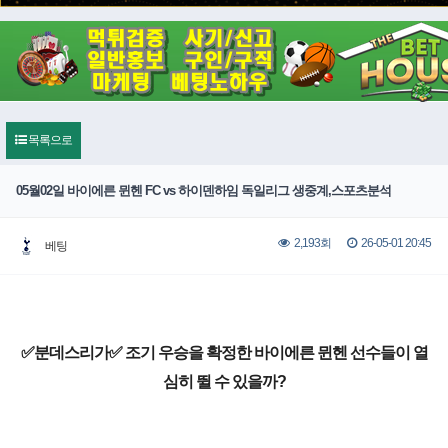
목록으로
05월02일 바이에른 뮌헨 FC vs 하이덴하임 독일리그 생중계,스포츠분석
26-05-01 20:45
2,193회
베팅
✅분데스리가✅ 조기 우승을 확정한 바이에른 뮌헨 선수들이 열
심히 뛸 수 있을까?