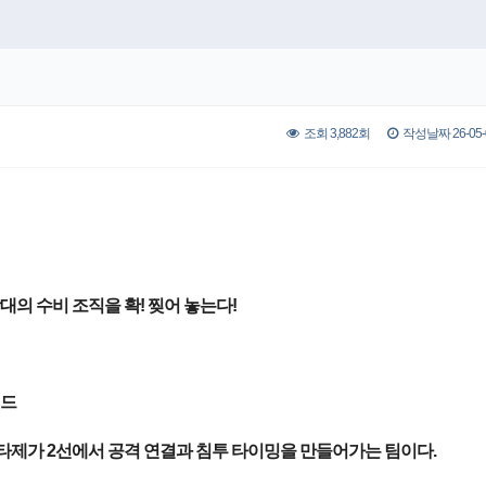
조회 3,882회
작성날짜 26-05-0
대의 수비 조직을 확! 찢어 놓는다!
퍼드
크베타제가 2선에서 공격 연결과 침투 타이밍을 만들어가는 팀이다.