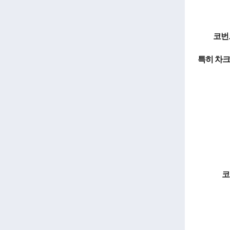
코번
특히 차크
코