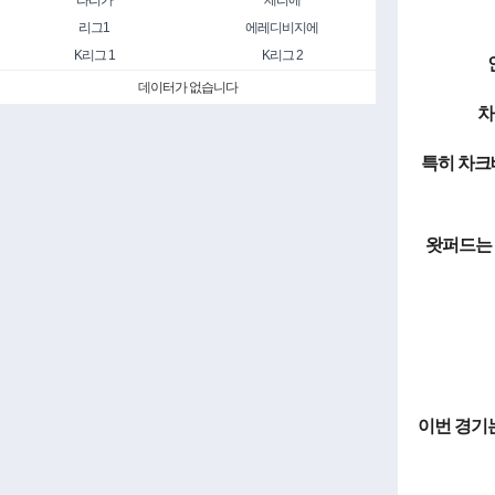
라리가
세리에
리그1
에레디비지에
K리그 1
K리그 2
데이터가 없습니다
차
특히 차크
왓퍼드는 
이번 경기