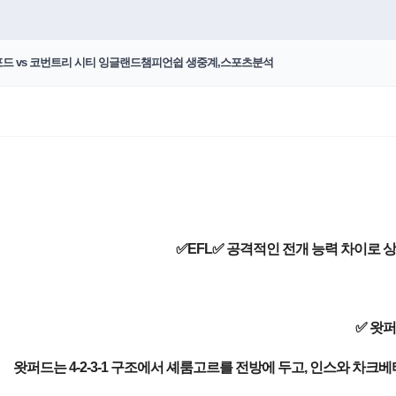
왓포드 vs 코번트리 시티 잉글랜드챔피언쉽 생중계,스포츠분석
✅EFL✅ 공격적인 전개 능력 차이로 상
✅ 왓
왓퍼드는 4-2-3-1 구조에서 셰룸고르를 전방에 두고, 인스와 차