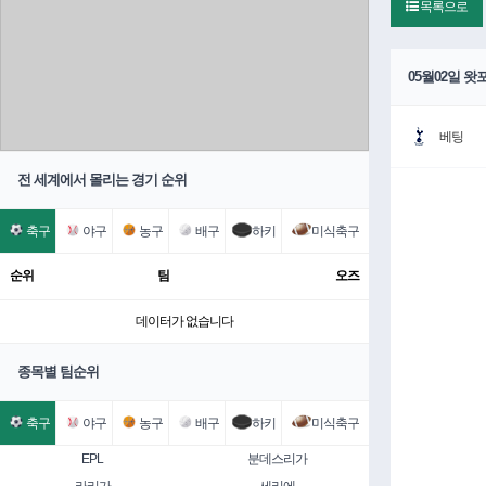
목록으로
05월02일 
베팅
전 세계에서 몰리는 경기 순위
축구
야구
농구
배구
하키
미식축구
순위
팀
오즈
데이터가 없습니다
종목별 팀순위
축구
야구
농구
배구
하키
미식축구
EPL
분데스리가