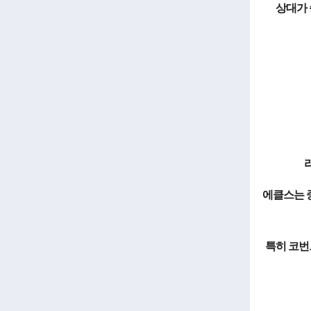
상대가 
에클스는 
특히 코번