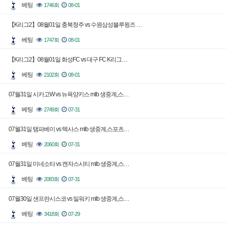
베팅
1746회
08-01
【K리그2】08월01일 충북청주 vs 수원삼성블루윙즈 …
베팅
1747회
08-01
【K리그2】08월01일 화성FC vs 대구 FC K리그…
베팅
2102회
08-01
07월31일 시카고W vs 뉴욕양키스 mlb 생중계,스…
베팅
2749회
07-31
07월31일 탬파베이 vs 텍사스 mlb 생중계,스포츠…
베팅
2060회
07-31
07월31일 미네소타 vs 캔자스시티 mlb 생중계,스…
베팅
2083회
07-31
07월30일 샌프란시스코 vs 밀워키 mlb 생중계,스…
베팅
3418회
07-29