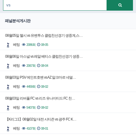
패널분석게시판
08월05일 첼시 vs 유벤투스 클럽친선경기 생중계,스…
베팅
2086회
08-05
08월06일 아스널 vs 레알 베티스 클럽친선경기 생중…
베팅
2067회
08-04
08월03일 PSV 에인트호벤 vs AZ 알크마르 네덜…
베팅
4459회
08-02
08월03일 리버풀 FC vs 리즈 유나이티드 FC 친…
베팅
5407회
08-02
【K리그1】08월02일 대전 시티즌 vs 광주 FC K…
베팅
4107회
08-01