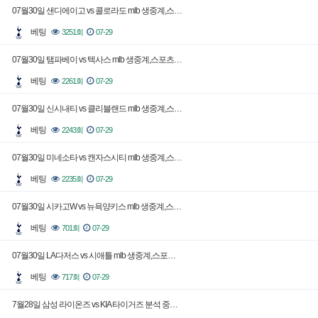
07월30일 샌디에이고 vs 콜로라도 mlb 생중계,스…
베팅
3251회
07-29
07월30일 탬파베이 vs 텍사스 mlb 생중계,스포츠…
베팅
2261회
07-29
07월30일 신시내티 vs 클리블랜드 mlb 생중계,스…
베팅
2243회
07-29
07월30일 미네소타 vs 캔자스시티 mlb 생중계,스…
베팅
2235회
07-29
07월30일 시카고W vs 뉴욕양키스 mlb 생중계,스…
베팅
701회
07-29
07월30일 LA다저스 vs 시애틀 mlb 생중계,스포…
베팅
717회
07-29
7월28일 삼성 라이온즈 vs KIA 타이거즈 분석 중…