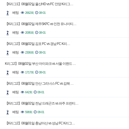
【K리그1】08월02일 울산HD vs FC 안양 K리그…
베팅
2662회
08-01
【K리그1】08월02일 제주SKFC vs 인천 유나이티…
베팅
2095회
08-01
【K리그2】08월02일 김포 FC vs 경남 FC K리…
베팅
2306회
08-01
K리그2】08월02일 부산 아이파크 vs 서울 이랜드 …
베팅
1717회
08-01
【K리그2】08월02일 안산 그리너스 FC vs 김해 …
베팅
642회
08-01
【K리그2】08월02일 전남 드래곤즈 vs 파주 프런티…
베팅
598회
08-01
【K리그2】08월01일 충남아산 vs 성남 FC K리그…