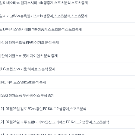
0일 미네소타 vs 캔자스시티 mlb 생중계,스포츠분석,스포츠중계
0일 시카고W vs 뉴욕양키스 mlb 생중계,스포츠분석,스포츠중계
0일 LA다저스 vs 시애틀 mlb 생중계,스포츠분석,스포츠중계
 삼성 라이온즈 vs KIA 타이거즈 분석 중계
일 한화 이글스 vs 롯데 자이언츠 분석 중계
일 LG 트윈스 vs 키움 히어로즈 분석 중계
 NC 다이노스 vs kt wiz 분석 중계
 SSG 랜더스 vs 두산 베어스 분석 중계
2】07월26일 김포 FC vs 용인 FC K리그2 생중계,스포츠분석
2】07월26일 파주 프런티어 vs 안산 그리너스 FC K리그2 생중계,스포츠분석