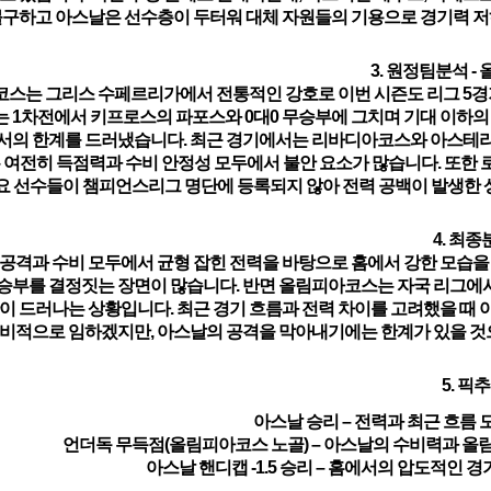
불구하고
아스날
은 선수층이 두터워 대체 자원들의 기용으로 경기력 저
3. 원정팀분석 
스는 그리스 수페르리가에서 전통적인 강호로 이번 시즌도 리그 5경기
 1차전에서 키프로스의 파포스와 0대0 무승부에 그치며 기대 이하의 
서의 한계를 드러냈습니다. 최근 경기에서는 리바디아코스와 아스테라
 여전히 득점력과 수비 안정성 모두에서 불안 요소
가 많습니다. 또한
요 선수들이 챔피언스리그 명단에 등록되지 않아 전력 공백이 발생한 
4. 최종
공격과 수비 모두에서 균형 잡힌 전력
을 바탕으로 홈에서 강한 모습을
승부를 결정짓는 장면이 많습니다. 반면 올림피아코스는 자국 리그에
이 드러나는 상황입니다. 최근 경기 흐름과 전력 차이를 고려했을 때
수비적으로 임하겠지만,
아스날
의 공격을 막아내기에는 한계가 있을 것으
5. 픽
아스날
승리
– 전력과 최근 흐름 
언더독 무득점(올림피아코스 노골)
–
아스날
의 수비력과 올
아스날
핸디캡 -1.5 승리
– 홈에서의 압도적인 경기