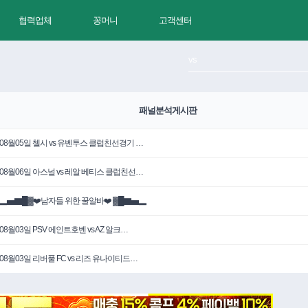
협력업체
꽁머니
고객센터
패널분석게시판
08월05일 첼시 vs 유벤투스 클럽친선경기 …
08월06일 아스널 vs 레알 베티스 클럽친선…
▂▅▇█▓❤️남자들 위한 꿀알바❤️ ▓█▇▅▂
08월03일 PSV 에인트호벤 vs AZ 알크…
08월03일 리버풀 FC vs 리즈 유나이티드…