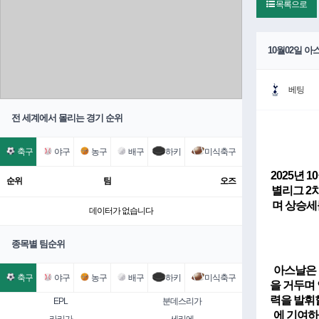
목록으로
10월02일 
베팅
전 세계에서 몰리는 경기 순위
축구
야구
농구
배구
하키
미식축구
2025년 
순위
팀
오즈
별리그 2
며 상승세
데이터가 없습니다
종목별 팀순위
아스날
은
축구
야구
농구
배구
하키
미식축구
을 거두며
력을 발휘할
EPL
분데스리가
에 기여하