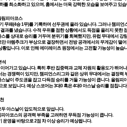
하를 최소화하고 있으며, 홈에서는 더욱 강력한 모습을 보여주고 있습
- 올림피아코스
 무패(4승 1무)를 기록하며 선두권에 올라 있습니다. 그러나 챔피언
결과를 냈습니다. 수적 우위를 점한 상황에서도 득점을 올리지 못한 점
스를 상대로 승리를 거두며 분위기를 회복했지만,
유럽 무대에서 강팀
 로만 야렘추크가 부상으로 결장하면서 전방 공격에서의 무게감이 떨어
상황입니다. 이로 인해 에미레이츠 원정에서는 고전할 가능성이 높습니
분석
 이어가고 있습니다. 특히 후반 집중력과 교체 자원의 활용도가 뛰어나
서는 경쟁력이 있지만, 챔피언스리그와 같은 상위 무대에서는 결정력 
아스날
이 주도권을 잡고 다득점 승리를 거둘 가능성이 큽니다. 올림피
로 보입니다. 예상 스코어는 3대0 혹은 4대0
아스날
승리를 점칩니다
추천
모두
아스날
이 압도적으로 앞섭니다.
림피아코스의 공격력 부족을 고려하면 무득점 가능성이 큽니다.
 운영을 바탕으로 2점 차 이상 승리가 예상됩니다.