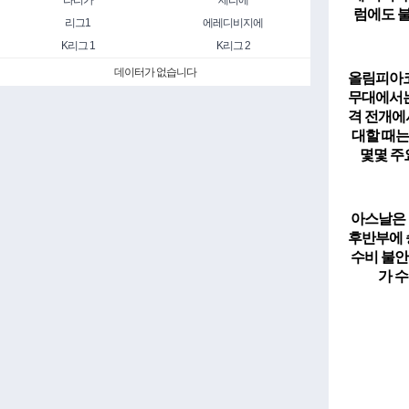
라리가
세리에
럼에도 
리그1
에레디비지에
K리그 1
K리그 2
데이터가 없습니다
올림피아코
무대에서는
격 전개에
대할 때는
몇몇 주
아스날
은
후반부에 
수비 불안
가 