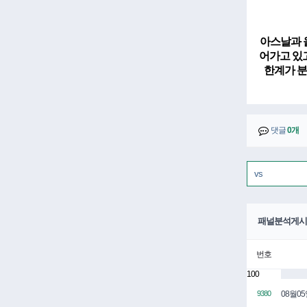
아스날
과
어가고 있
한계가 분
댓글
0개
패널분석게시
번호
100
08월0
9380