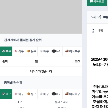
목록으로
K리그2】10월
베팅
전 세계에서 몰리는 경기 순위
축구
야구
농구
배구
하키
미식축구
2025년 
순위
팀
오즈
노리는 가
데이터가 없습니다
종목별 팀순위
전남 드
마무리 능
축구
야구
농구
배구
하키
미식축구
이스를 오
조율하며,
EPL
분데스리가
까지 더해