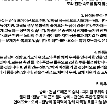
도와 전환 속도를 잃지 않
3. 원정팀분석 - 
 FC는
3-4-3 포메이션으로 전방 압박을 적극적으로 시도하는 팀
입니다
높이지만, 고립될 경우 영향력이 줄어드는 단점이 있습니다. 툰가라는
쉽게 고립되는 장면이 잦습니다. 이광진은 중원에서 전개를 돕지만 전환
. 최근 천안은
쓰리백 수비 간격이 벌어지며 공중볼과 피지컬 대결에서
지는 문제가 반복
되고 있습니다. 이러한 불안 요소는 특히 호난과 같은
4. 최종
는 전남이 전방 트리오의 완성도와 후반 체력 우위를 앞세워 천안을 압
 것이며, 르본은 측면 돌파와 폭넓은 활동으로 2선 침투를 활성화합니
줄 것입니다. 반면 천안은 전방 압박과 이정협의 골 결정력으로 반격
티기 힘들 전망입니다.
전술적 완성도, 체력적 우위, 교체 자원의 질 
5. 픽
승패 : 전남 드래곤즈 승리
– 피지컬 우위와
핸디캡 : 전남 드래곤즈 핸디 승리
– 천안의 후반 집중력 
언더/오버 : 오버
– 전남의 공격력이 강해 다득점 흐름 가능성