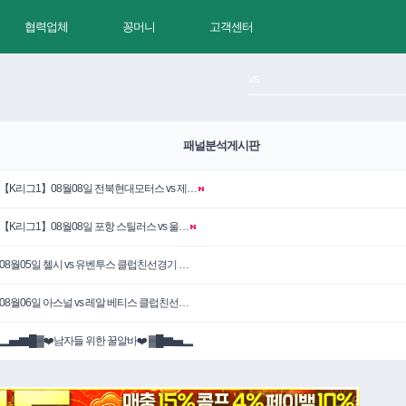
협력업체
꽁머니
고객센터
패널분석게시판
【K리그1】08월08일 전북현대모터스 vs 제…
【K리그1】08월08일 포항 스틸러스 vs 울…
08월05일 첼시 vs 유벤투스 클럽친선경기 …
08월06일 아스널 vs 레알 베티스 클럽친선…
▂▅▇█▓❤️남자들 위한 꿀알바❤️ ▓█▇▅▂