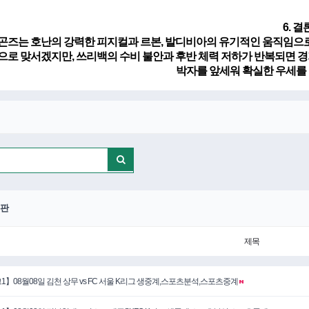
6. 결
곤즈는 호난의 강력한 피지컬과 르본, 발디비아의 유기적인 움직임으로 
으로 맞서겠지만, 쓰리백의 수비 불안과 후반 체력 저하가 반복되면 경
박자를 앞세워 확실한 우세를
판
제목
1】08월08일 김천 상무 vs FC 서울 K리그 생중계,스포츠분석,스포츠중계