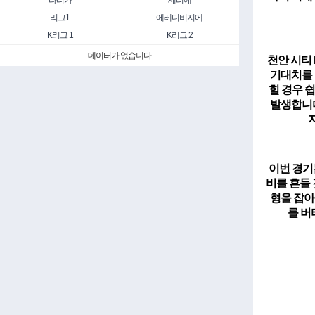
라리가
세리에
리그1
에레디비지에
K리그 1
K리그 2
데이터가 없습니다
천안 시티
기대치를 
힐 경우 
발생합니다
이번 경기
비를 흔들
형을 잡아
를 버