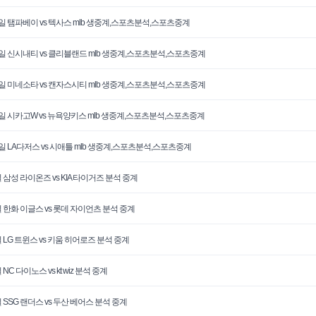
0일 탬파베이 vs 텍사스 mlb 생중계,스포츠분석,스포츠중계
0일 신시내티 vs 클리블랜드 mlb 생중계,스포츠분석,스포츠중계
0일 미네소타 vs 캔자스시티 mlb 생중계,스포츠분석,스포츠중계
0일 시카고W vs 뉴욕양키스 mlb 생중계,스포츠분석,스포츠중계
0일 LA다저스 vs 시애틀 mlb 생중계,스포츠분석,스포츠중계
 삼성 라이온즈 vs KIA 타이거즈 분석 중계
일 한화 이글스 vs 롯데 자이언츠 분석 중계
일 LG 트윈스 vs 키움 히어로즈 분석 중계
 NC 다이노스 vs kt wiz 분석 중계
 SSG 랜더스 vs 두산 베어스 분석 중계