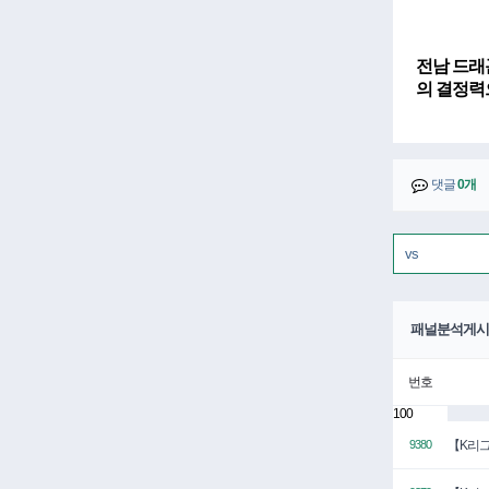
전남 드래
의 결정력
댓글
0개
패널분석게시
번호
100
【K리그
9380