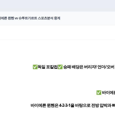
바이에른 뮌헨 vs 슈투트가르트 스포츠분석 중계
✅독일 포칼컵✅ 승패 배당은 버리자! 언더/오버
✅ 바이에
바이에른 뮌헨은 4-2-3-1을 바탕으로 전방 압박과