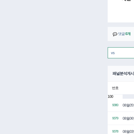
댓글
0개
패널분석게시
번호
100
08월0
9380
08월0
9379
08월0
9378