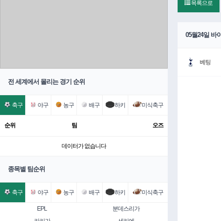
목록으로
05월24일 
베팅
전 세계에서 몰리는 경기 순위
축구
야구
농구
배구
하키
미식축구
순위
팀
오즈
데이터가 없습니다
종목별 팀순위
축구
야구
농구
배구
하키
미식축구
EPL
분데스리가