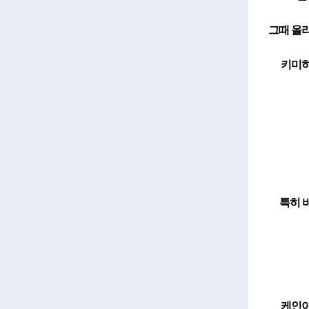
그때 올리
키미히
특히 
케인이