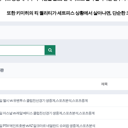
또한 키미히의 킥 퀄리티가 세트피스 상황에서 살아나면, 단순한 
판
제목
5일 첼시 vs 유벤투스 클럽친선경기 생중계,스포츠분석,스포츠중계
6일 아스널 vs 레알 베티스 클럽친선경기 생중계,스포츠분석,스포츠중계
3일 PSV 에인트호벤 vs AZ 알크마르 네덜란드 슈퍼컵 생중계,스포츠분석