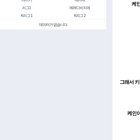
라리가
세리에
케인
리그1
에레디비지에
K리그 1
K리그 2
데이터가 없습니다
그래서 키
케인이