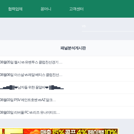
협력업체
꽁머니
고객센터
패널분석게시판
08월05일 첼시 vs 유벤투스 클럽친선경기 …
08월06일 아스널 vs 레알 베티스 클럽친선…
▂▅▇█▓❤️남자들 위한 꿀알바❤️ ▓█▇▅▂
08월03일 PSV 에인트호벤 vs AZ 알크…
08월03일 리버풀 FC vs 리즈 유나이티드…